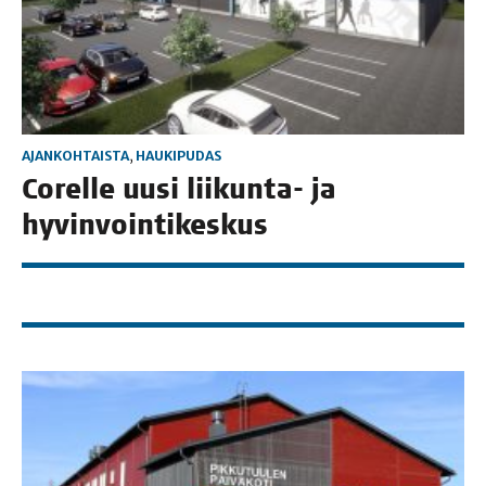
AJANKOHTAISTA
,
HAUKIPUDAS
Corel­le uusi lii­kun­ta- ja
hyvinvointikeskus