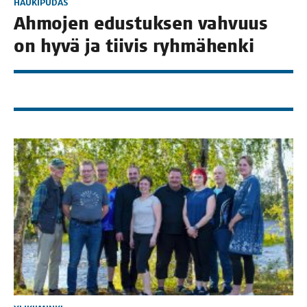
HAUKIPUDAS
Ahmo­jen edus­tuk­sen vah­vuus
on hyvä ja tii­vis ryhmähenki