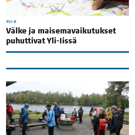
YLI-II
Väl­ke ja mai­se­ma­vai­ku­tuk­set
puhut­ti­vat Yli-Iissä