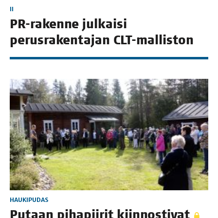
II
PR-raken­ne jul­kai­si
perus­ra­ken­ta­jan CLT-malliston
HAUKIPUDAS
Putaan piha­pii­rit kiinnostivat