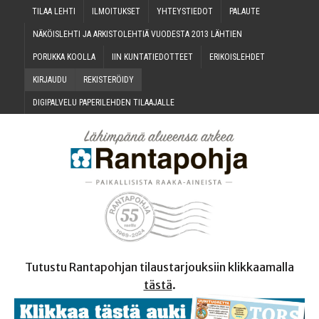
TILAA LEH­TI
ILMOI­TUK­SET
YHTEYS­TIE­DOT
PALAU­TE
NÄKÖIS­LEH­TI JA ARKIS­TO­LEH­TIÄ VUO­DES­TA 2013 LÄHTIEN
PORUK­KA KOOLLA
IIN KUN­TA­TIE­DOT­TEET
ERI­KOIS­LEH­DET
KIR­JAU­DU
REKIS­TE­RÖI­DY
DIGI­PAL­VE­LU PAPE­RI­LEH­DEN TILAAJALLE
Tutustu Rantapohjan tilaustarjouksiin klikkaamalla
tästä
.