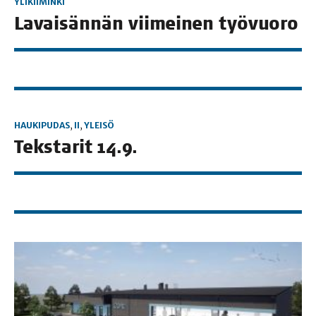
YLIKIIMINKI
Lavai­sän­nän vii­mei­nen työvuoro
HAUKIPUDAS
,
II
,
YLEISÖ
Teks­ta­rit 14.9.