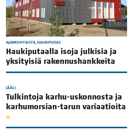
AJANKOHTAISTA
,
HAUKIPUDAS
Hau­ki­pu­taal­la iso­ja jul­ki­sia ja
yksi­tyi­siä rakennushankkeita
JÄÄLI
Tul­kin­to­ja kar­hu-uskon­nos­ta ja
kar­hu­mor­sian-tarun variaatioita