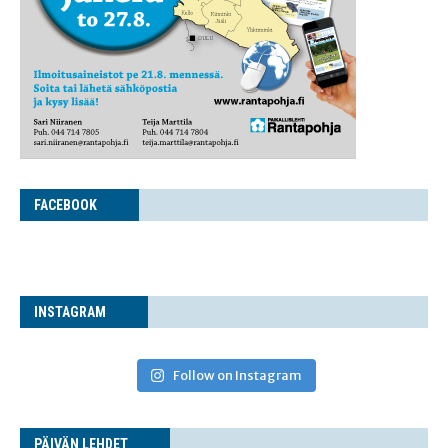
FACE­BOOK
INS­TA­GRAM
Follow on Instagram
PÄI­VÄN LEHDET