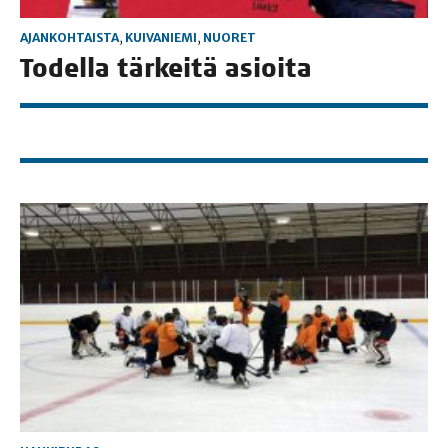
AJANKOHTAISTA
,
KUIVANIEMI
,
NUORET
Todel­la tär­kei­tä asioita