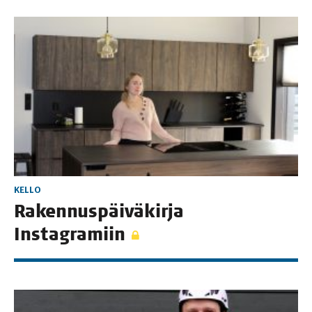
KELLO
Raken­nus­päi­vä­kir­ja
Instagramiin