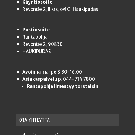
Käyntiosoite
Revontie 2, II krs, ovi C, Haukipudas
Postiosoite
Rantapohja
Revontie 2, 90830
HAUKIPUDAS
Avoinna
ma-pe 8.30-16.00
Asiakaspalvelu
p. 044-714 7800
Rantapohja ilmestyy torstaisin
OTA YHTEYT­TÄ