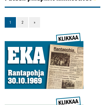
1
2
»