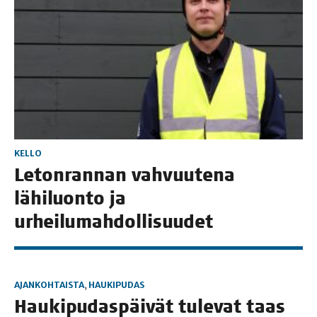
KELLO
Leton­ran­nan vah­vuu­te­na
lähi­luon­to ja
urheilumahdollisuudet
AJANKOHTAISTA
,
HAUKIPUDAS
Hau­ki­pu­das­päi­vät tule­vat taas