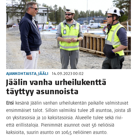
AJANKOHTAISTA
,
JÄÄLI
14.09.2023 00:02
Jää­lin van­ha urhei­lu­kent­tä
täyt­tyy asunnoista
Ensi
kesä­nä Jää­lin van­han urhei­lu­ken­tän pai­kal­le val­mis­tu­vat
ensim­mäi­set talot. Sil­loin val­miik­si tulee 28 asun­toa, jois­ta 18
on yksi­ta­soi­sia ja 10 kak­si­ta­soi­sia. Alu­eel­le tulee sekä rivi-
että eril­lis­ta­lo­ja. Pie­nim­mät asun­not ovat 56 neliöi­siä
kak­sioi­ta, suu­rin asun­to on 106,5 neliöi­nen asunto.