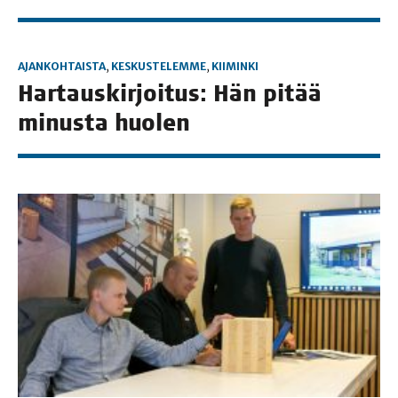
AJANKOHTAISTA
,
KESKUSTELEMME
,
KIIMINKI
Har­taus­kir­joi­tus: Hän pitää
minus­ta huolen