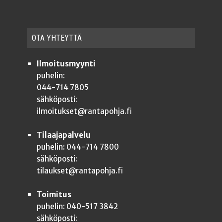
OTA YHTEYT­TÄ
Ilmoitusmyynti
puhelin:
044-714 7805
sähköposti:
ilmoitukset@rantapohja.fi
Tilaajapalvelu
puhelin: 044-714 7800
sähköposti:
tilaukset@rantapohja.fi
Toimitus
puhelin: 040-517 3842
sähköposti: