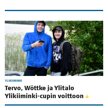
YLIKIIMINKI
Ter­vo, Wött­ke ja Yli­ta­lo
Yli­kii­min­ki-cupin voittoon