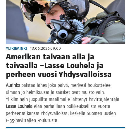
YLIKIIMINKI
13.06.2026 09:00
Ame­ri­kan tai­vaan alla ja
tai­vaal­la –Las­se Lou­he­la ja
per­heen vuo­si Yhdysvalloissa
Aurin­ko
pais­taa lähes joka päi­vä, meri­ve­si hou­kut­te­lee
uimaan jo hel­mi­kuus­sa ja sääs­ket ovat muis­to vain.
Yli­kii­min­gin Juo­pu­lil­ta maa­il­mal­le läh­te­nyt hävit­tä­jä­len­tä­jä
Las­se Lou­he­la
elää par­hail­laan poik­keuk­sel­lis­ta vuot­ta
per­heen­sä kans­sa Yhdys­val­lois­sa, kes­kel­lä Suo­men uusien
F‑35-hävit­tä­jien koulutusta.