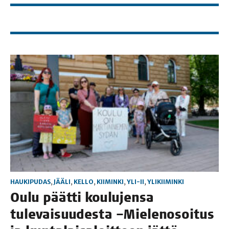
HAUKIPUDAS
,
JÄÄLI
,
KELLO
,
KIIMINKI
,
YLI-II
,
YLIKIIMINKI
Oulu päät­ti kou­lu­jen­sa
tule­vai­suu­des­ta –Mie­le­no­soi­tus