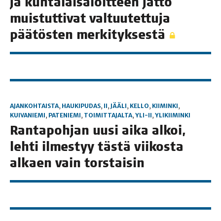
ja kun­ta­lais­aloit­teen jät­tö
muis­tut­ti­vat val­tuu­tet­tu­ja
pää­tös­ten merkityksestä
AJANKOHTAISTA
,
HAUKIPUDAS
,
II
,
JÄÄLI
,
KELLO
,
KIIMINKI
,
KUIVANIEMI
,
PATENIEMI
,
TOIMITTAJALTA
,
YLI-II
,
YLIKIIMINKI
Ran­ta­poh­jan uusi aika alkoi,
leh­ti ilmes­tyy täs­tä vii­kos­ta
alkaen vain torstaisin