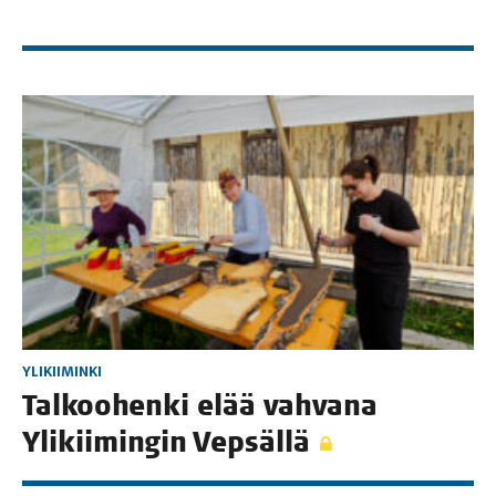
YLIKIIMINKI
Tal­koo­hen­ki elää vah­va­na
Yli­kii­min­gin Vepsällä