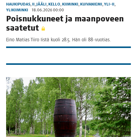
HAUKIPUDAS
,
II
,
JÄÄLI
,
KELLO
,
KIIMINKI
,
KUIVANIEMI
,
YLI-II
,
YLIKIIMINKI
18.06.2026 00:00
Pois­nuk­ku­neet ja maan­po­veen
saatetut
Eino Matias Tii­ro Iis­tä kuo­li 28.5. Hän oli 88-vuotias.