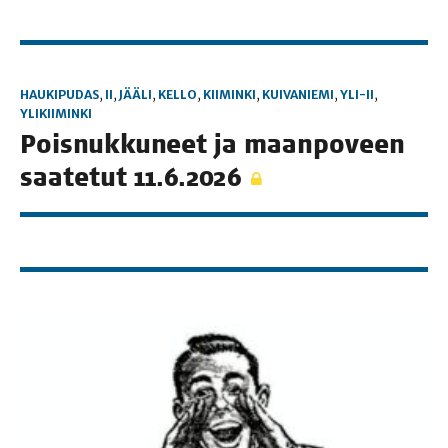
HAUKIPUDAS
,
II
,
JÄÄLI
,
KELLO
,
KIIMINKI
,
KUIVANIEMI
,
YLI-II
,
YLIKIIMINKI
Pois­nuk­ku­neet ja maan­po­veen
saa­te­tut 11.6.2026