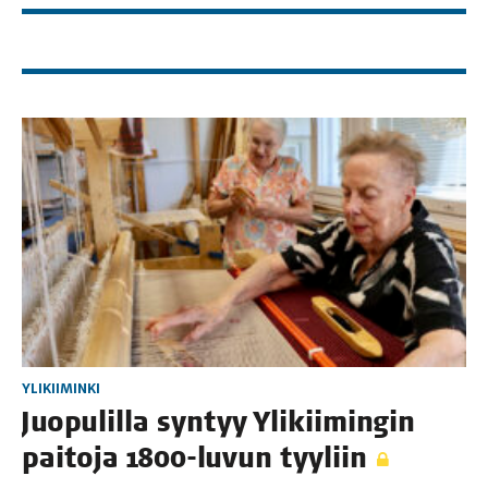
YLIKIIMINKI
Juo­pu­lil­la syn­tyy Yli­kii­min­gin
pai­to­ja 1800-luvun tyyliin