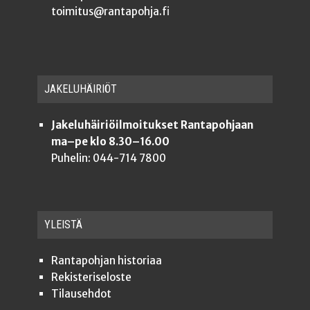
toimitus@rantapohja.fi
JAKE­LU­HÄI­RIÖT
Jakeluhäiriöilmoitukset Rantapohjaan
ma–pe klo 8.30–16.00
Puhelin: 044-714 7800
YLEISTÄ
Ran­ta­poh­jan historiaa
Rekis­te­ri­se­los­te
Tilauseh­dot