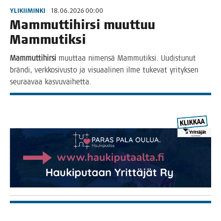
YLIKIIMINKI
18.06.2026 00:00
Mam­mut­ti­hir­si muut­tuu
Mammutiksi
Mam­mut­ti­hir­si
muut­taa nimen­sä Mam­mu­tik­si. Uudis­tu­nut
brän­di, verk­ko­si­vus­to ja visu­aa­li­nen ilme tuke­vat yri­tyk­sen
seu­raa­vaa kasvuvaihetta.