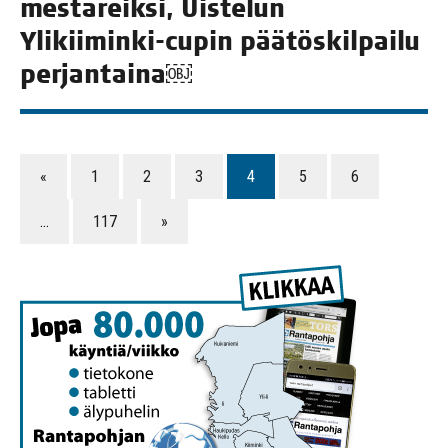
mes­ta­reik­si, Uis­te­lun
Yli­kii­min­ki-cupin pää­tös­kil­pai­lu
perjantaina￼
«
1
2
3
4
5
6
…
117
»