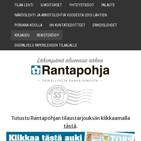
TILAA LEH­TI
ILMOI­TUK­SET
YHTEYS­TIE­DOT
PALAU­TE
NÄKÖIS­LEH­TI JA ARKIS­TO­LEH­TIÄ VUO­DES­TA 2013 LÄHTIEN
PORUK­KA KOOLLA
IIN KUN­TA­TIE­DOT­TEET
ERI­KOIS­LEH­DET
KIR­JAU­DU
REKIS­TE­RÖI­DY
DIGI­PAL­VE­LU PAPE­RI­LEH­DEN TILAAJALLE
Tutustu Rantapohjan tilaustarjouksiin klikkaamalla
tästä
.