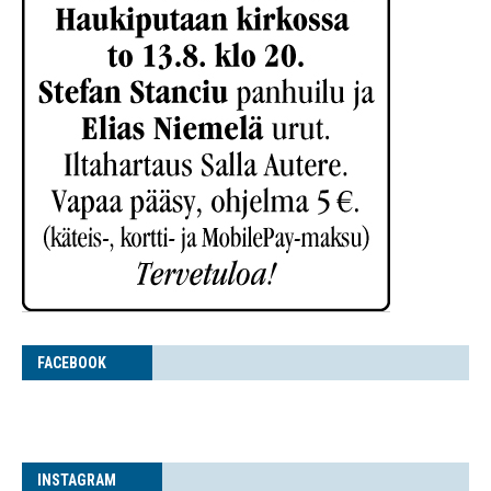
FACE­BOOK
INS­TA­GRAM