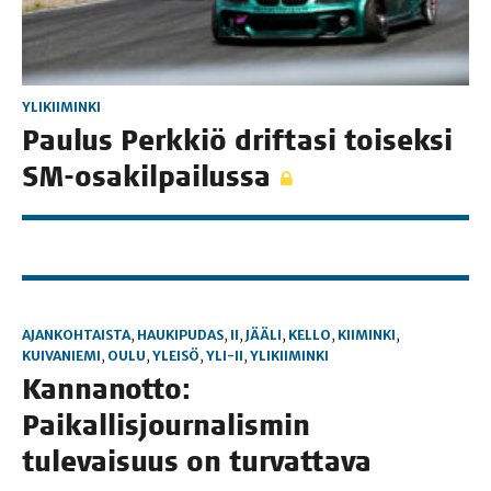
YLIKIIMINKI
Pau­lus Perk­kiö drif­ta­si toi­sek­si
SM-osakilpailussa
AJANKOHTAISTA
,
HAUKIPUDAS
,
II
,
JÄÄLI
,
KELLO
,
KIIMINKI
,
KUIVANIEMI
,
OULU
,
YLEISÖ
,
YLI-II
,
YLIKIIMINKI
Kan­nan­ot­to:
Pai­kal­lis­jour­na­lis­min
tule­vai­suus on turvattava