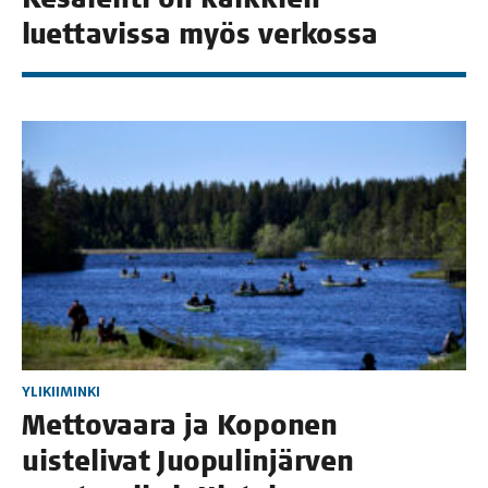
luet­ta­vis­sa myös verkossa
YLIKIIMINKI
Met­to­vaa­ra ja Kopo­nen
uis­te­li­vat Juo­pu­lin­jär­ven