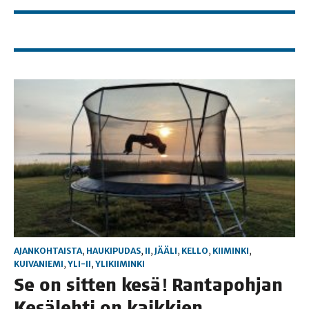
AJANKOHTAISTA
,
HAUKIPUDAS
,
II
,
JÄÄLI
,
KELLO
,
KIIMINKI
,
KUIVANIEMI
,
YLI-II
,
YLIKIIMINKI
Se on sit­ten kesä! Ran­ta­poh­jan
Kesä­leh­ti on kaik­kien