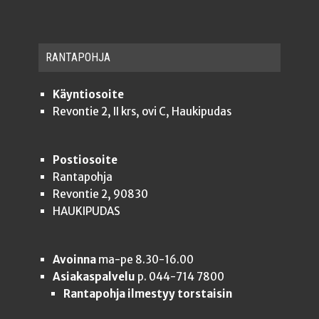
RAN­TA­POH­JA
Käyntiosoite
Revontie 2, II krs, ovi C, Haukipudas
Postiosoite
Rantapohja
Revontie 2, 90830
HAUKIPUDAS
Avoinna
ma-pe 8.30-16.00
Asiakaspalvelu
p. 044-714 7800
Rantapohja ilmestyy torstaisin