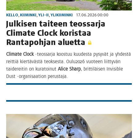
KELLO
,
KIIMINKI
,
YLI-II
,
YLIKIIMINKI
17.06.2026 00:00
Jul­ki­sen tai­teen teos­sar­ja
Cli­ma­te Clock koris­taa
Ran­ta­poh­jan aluetta
Cli­ma­te Clock
‑teos­sar­ja koos­tuu kuu­des­ta pysy­vät ja yhdes­tä
reit­tiä kier­tä­väs­tä teok­ses­ta. Oulu2026 vuo­teen liit­ty­vän
tai­de­rei­tin on kura­toi­nut
Alice Sharp
, brit­ti­läi­sen Invi­sible
Dust ‑orga­ni­saa­tion perustaja.