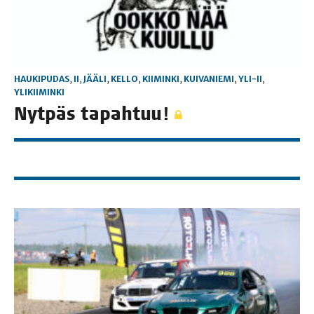
HAUKIPUDAS
,
II
,
JÄÄLI
,
KELLO
,
KIIMINKI
,
KUIVANIEMI
,
YLI-II
,
YLIKIIMINKI
Nyt­päs tapahtuu!