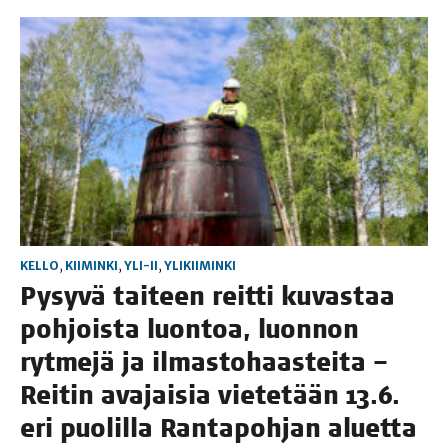
KELLO
,
KIIMINKI
,
YLI-II
,
YLIKIIMINKI
Pysy­vä tai­teen reit­ti kuvas­taa
poh­jois­ta luon­toa, luon­non
ryt­me­jä ja ilmas­to­haas­tei­ta –
Rei­tin ava­jai­sia vie­te­tään 13.6.
eri puo­lil­la Ran­ta­poh­jan aluetta