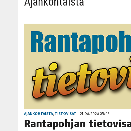
Ajankohtaista
06.08.2026
|
OPIN­TOI­HIN KAN­SA­LAIS­OPIS­TOS­SA VOI SAA­DA AVUSTU
08.08.2026
|
MENO­VINK­KE­JÄ LOP­PU­KE­SÄN TAPAHTUMIIN
AJANKOHTAISTA
,
TIETOVISAT
21.06.2026 05:43
Ran­ta­poh­jan tie­to­vi­