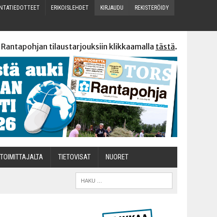
N­TA­TIE­DOT­TEET
ERI­KOIS­LEH­DET
KIR­JAU­DU
REKIS­TE­RÖI­DY
 Rantapohjan tilaustarjouksiin klikkaamalla
tästä
.
TOI­MIT­TA­JAL­TA
TIETOVISAT
NUO­RET