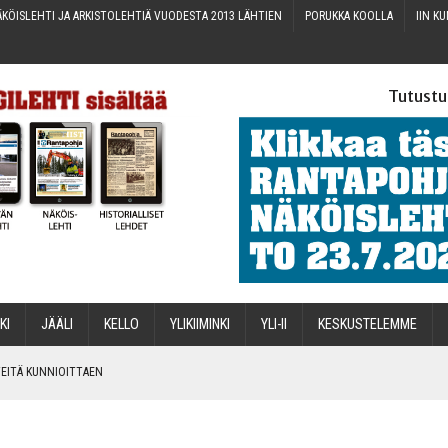
KÖIS­LEH­TI JA ARKIS­TO­LEH­TIÄ VUO­DES­TA 2013 LÄHTIEN
PORUK­KA KOOLLA
IIN KU
Tutustu
­KI
JÄÄ­LI
KEL­LO
YLI­KII­MIN­KI
YLI-II
KES­KUS­TE­LEM­ME
IN­TEI­TÄ KUNNIOITTAEN