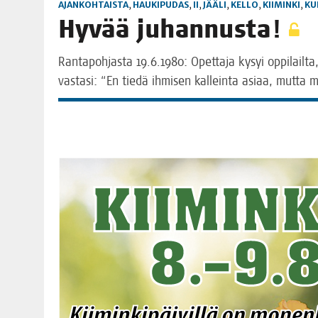
AJANKOHTAISTA
,
HAUKIPUDAS
,
II
,
JÄÄLI
,
KELLO
,
KIIMINKI
,
KU
Hyvää juhan­nus­ta!
Ran­ta­poh­jas­ta 19.6.1980: Opet­ta­ja kysyi oppi­lail­t
vas­ta­si: “En tie­dä ihmi­sen kal­lein­ta asi­aa, mut­ta maa