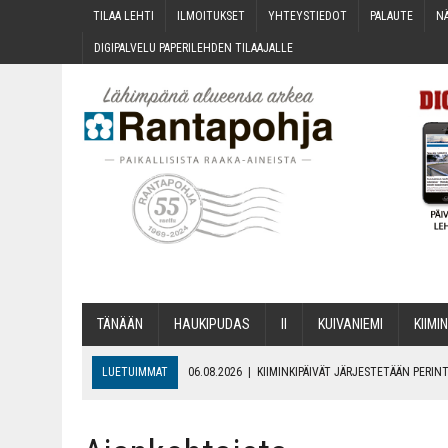
TILAA LEH­TI
ILMOI­TUK­SET
YHTEYS­TIE­DOT
PALAU­TE
NÄ
DIGI­PAL­VE­LU PAPE­RI­LEH­DEN TILAAJALLE
TÄNÄÄN
HAU­KI­PU­DAS
II
KUI­VA­NIE­MI
KII­MIN
LUETUIMMAT
06.08.2026
|
KII­MIN­KI­PÄI­VÄT JÄR­JES­TE­TÄÄN PER
06.08.2026
|
ONKS KAU­NOO NÄKYNY?
06.08.2026
|
MAKA­RO­NI­LAA­TI­KOL­LA ARKEEN