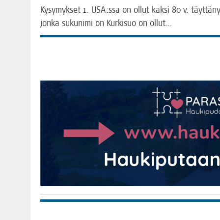
Kysy­myk­set 1. USA:ssa on ollut kak­si 80 v. täyt­tä­nyt­
jon­ka suku­ni­mi on Kur­ki­suo on ollut…