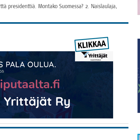
tä pre­si­dent­tiä. Mon­ta­ko Suo­mes­sa? 2. Nais­lau­la­ja,