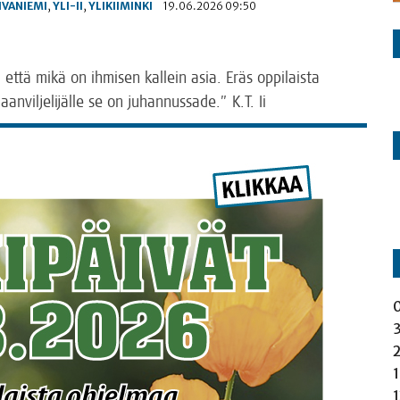
IVANIEMI
,
YLI-II
,
YLIKIIMINKI
19.06.2026 09:50
a, että mikä on ihmi­sen kal­lein asia. Eräs oppi­lais­ta
n­vil­je­li­jäl­le se on juhan­nus­sa­de.” K.T. Ii