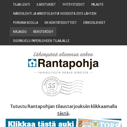
TILAA LEH­TI
ILMOI­TUK­SET
YHTEYS­TIE­DOT
PALAU­TE
NÄKÖIS­LEH­TI JA ARKIS­TO­LEH­TIÄ VUO­DES­TA 2013 LÄHTIEN
PORUK­KA KOOLLA
IIN KUN­TA­TIE­DOT­TEET
ERI­KOIS­LEH­DET
KIR­JAU­DU
REKIS­TE­RÖI­DY
DIGI­PAL­VE­LU PAPE­RI­LEH­DEN TILAAJALLE
Tutustu Rantapohjan tilaustarjouksiin klikkaamalla
tästä
.