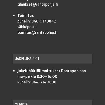
tilaukset@rantapohja.fi
Toimitus
puhelin: 040-517 3842
sähköposti:
toimitus@rantapohja.fi
JAKE­LU­HÄI­RIÖT
Jakeluhäiriöilmoitukset Rantapohjaan
ma–pe klo 8.30–16.00
Puhelin: 044-714 7800
YLEISTÄ