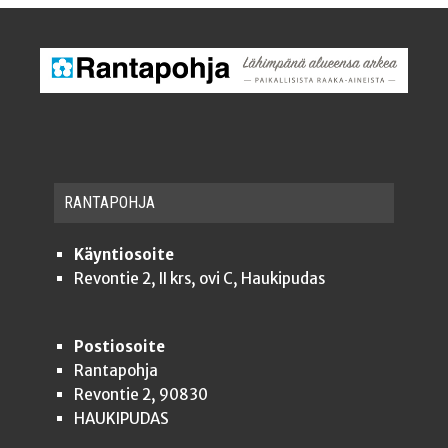
RAN­TA­POH­JA
Käyntiosoite
Revontie 2, II krs, ovi C, Haukipudas
Postiosoite
Rantapohja
Revontie 2, 90830
HAUKIPUDAS