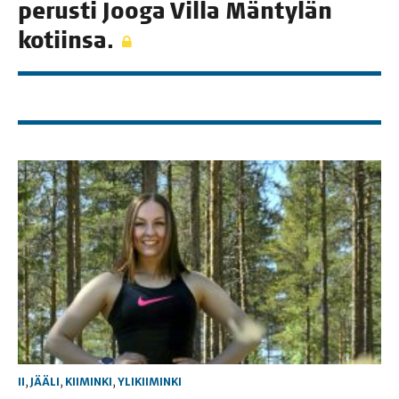
perus­ti Joo­ga Vil­la Män­ty­län
kotiinsa.
II
,
JÄÄLI
,
KIIMINKI
,
YLIKIIMINKI