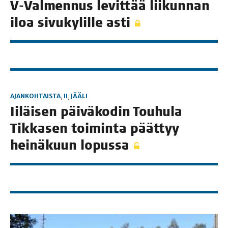
V‑Valmennus levit­tää lii­kun­nan
iloa sivu­ky­lil­le asti
AJANKOHTAISTA
,
II
,
JÄÄLI
Iiläi­sen päi­vä­ko­din Tou­hu­la
Tik­ka­sen toi­min­ta päät­tyy
hei­nä­kuun lopussa