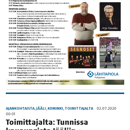
AJANKOHTAISTA
,
JÄÄLI
,
KIIMINKI
,
TOIMITTAJALTA
02.07.2020
00:01
Toi­mit­ta­jal­ta: Tun­nis­sa