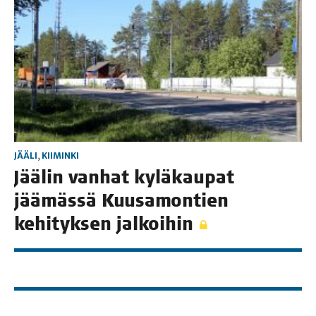
JÄÄLI
,
KIIMINKI
Jää­lin van­hat kylä­kau­pat
jää­mäs­sä Kuusa­mon­tien
kehi­tyk­sen jalkoihin