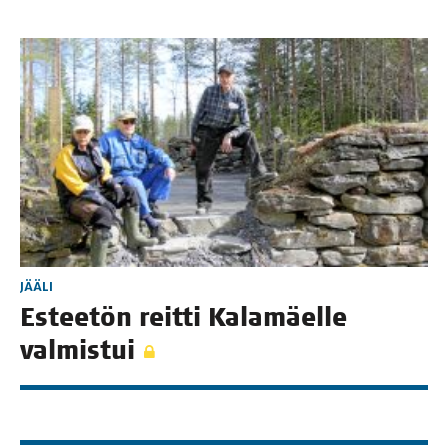
JÄÄLI
Estee­tön reit­ti Kala­mäel­le
valmistui