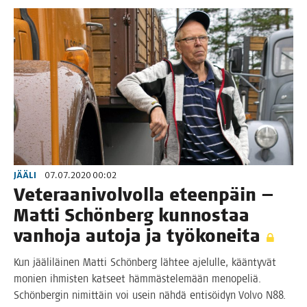
JÄÄLI
07.07.2020 00:02
Vete­raa­ni­vol­vol­la eteen­päin —
Mat­ti Schön­berg kun­nos­taa
van­ho­ja auto­ja ja työkoneita
Kun jää­li­läi­nen Mat­ti Schön­berg läh­tee aje­lul­le, kään­ty­vät
monien ihmis­ten kat­seet häm­mäs­te­le­mään meno­pe­liä.
Schön­ber­gin nimit­täin voi usein näh­dä enti­söi­dyn Vol­vo N88.