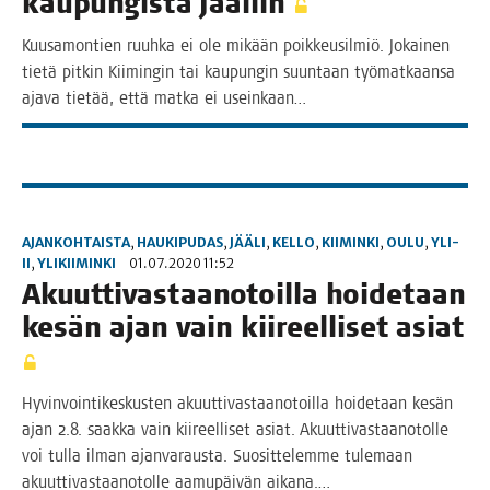
kau­pun­gis­ta Jääliin
Kuusa­mon­tien ruuh­ka ei ole mikään poik­keus­il­miö. Jokai­nen
tie­tä pit­kin Kii­min­gin tai kau­pun­gin suun­taan työ­mat­kaan­sa
aja­va tie­tää, että mat­ka ei useinkaan…
AJANKOHTAISTA
,
HAUKIPUDAS
,
JÄÄLI
,
KELLO
,
KIIMINKI
,
OULU
,
YLI-
II
,
YLIKIIMINKI
01.07.2020 11:52
Akuut­ti­vas­taa­no­toil­la hoi­de­taan
kesän ajan vain kii­reel­li­set asiat
Hyvin­voin­ti­kes­kus­ten akuut­ti­vas­taa­no­toil­la hoi­de­taan kesän
ajan 2.8. saak­ka vain kii­reel­li­set asiat. Akuut­ti­vas­taa­no­tol­le
voi tul­la ilman ajan­va­raus­ta. Suo­sit­te­lem­me tule­maan
akuut­ti­vas­taa­no­tol­le aamu­päi­vän aikana.…