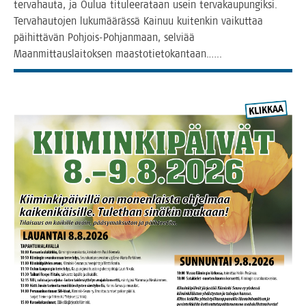
ter­va­hau­ta, ja Oulua titu­lee­ra­taan usein ter­va­kau­pun­gik­si.
Ter­va­hau­to­jen luku­mää­räs­sä Kai­nuu kui­ten­kin vai­kut­taa
päi­hit­tä­vän Poh­­jois-Poh­­jan­­maan, sel­vi­ää
Maan­mit­taus­lai­tok­sen maastotietokantaan.…..