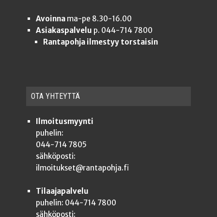
Avoinna
ma-pe 8.30-16.00
Asiakaspalvelu
p. 044-714 7800
Rantapohja ilmestyy torstaisin
OTA YHTEYT­TÄ
Ilmoitusmyynti
puhelin:
044-714 7805
sähköposti:
ilmoitukset@rantapohja.fi
Tilaajapalvelu
puhelin: 044-714 7800
sähköposti: