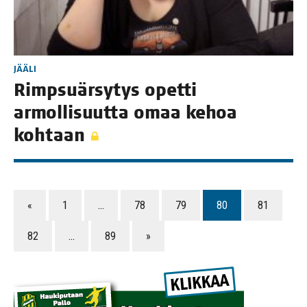
JÄÄLI
Rimp­su­är­sy­tys opet­ti
armol­li­suut­ta omaa kehoa
kohtaan
«
1
…
78
79
80
81
82
…
89
»