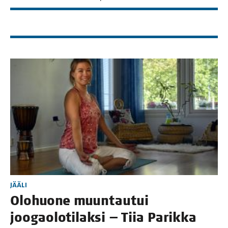
JÄÄLI
Olo­huo­ne muun­tau­tui
joo­gao­lo­ti­lak­si — Tiia Parik­ka