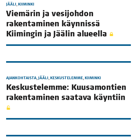
JÄÄLI
,
KIIMINKI
Vie­mä­rin ja vesi­joh­don
raken­ta­mi­nen käyn­nis­sä
Kii­min­gin ja Jää­lin alueella
AJANKOHTAISTA
,
JÄÄLI
,
KESKUSTELEMME
,
KIIMINKI
Kes­kus­te­lem­me: Kuusa­mon­tien
raken­ta­mi­nen saa­ta­va käyntiin