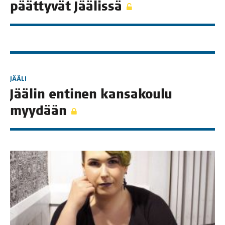
päät­ty­vät Jäälissä
JÄÄLI
Jää­lin enti­nen kan­sa­kou­lu
myydään