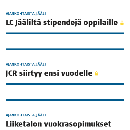
AJANKOHTAISTA
,
JÄÄLI
LC Jää­lil­tä sti­pen­de­jä oppilaille
AJANKOHTAISTA
,
JÄÄLI
JCR siir­tyy ensi vuodelle
AJANKOHTAISTA
,
JÄÄLI
Lii­ke­ta­lon vuo­kra­so­pi­muk­set