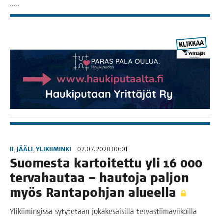
…..
II
,
JÄÄLI
,
YLIKIIMINKI
07.07.2020 00:01
Suo­mes­ta kar­toi­tet­tu yli 16 000
ter­va­hau­taa – hau­to­ja pal­jon
myös Ran­ta­poh­jan alueella
Yli­kii­min­gis­sä syty­te­tään joka­ke­säi­sil­lä ter­vas­tii­ma­vii­koil­la