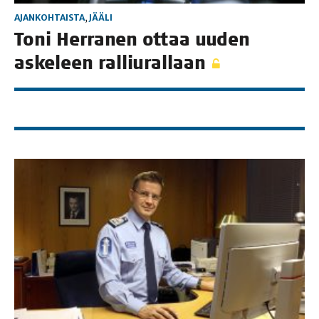
AJANKOHTAISTA
,
JÄÄLI
Toni Her­ra­nen ottaa uuden
aske­leen ralliurallaan