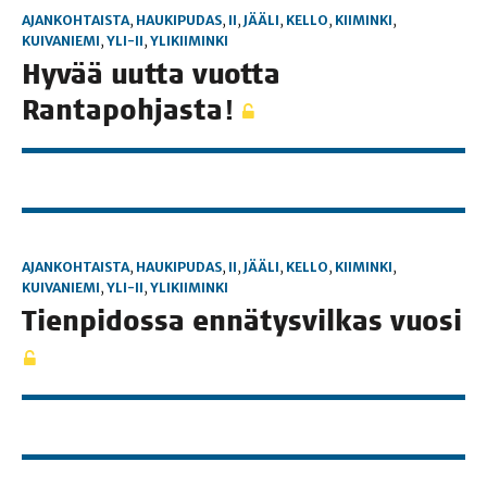
AJANKOHTAISTA
,
HAUKIPUDAS
,
II
,
JÄÄLI
,
KELLO
,
KIIMINKI
,
KUIVANIEMI
,
YLI-II
,
YLIKIIMINKI
Hyvää uut­ta vuot­ta
Rantapohjasta!
AJANKOHTAISTA
,
HAUKIPUDAS
,
II
,
JÄÄLI
,
KELLO
,
KIIMINKI
,
KUIVANIEMI
,
YLI-II
,
YLIKIIMINKI
Tien­pi­dos­sa ennä­tys­vil­kas vuosi