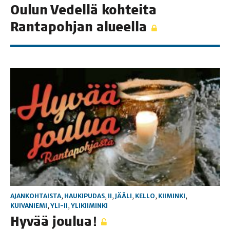
Oulun Vedel­lä koh­tei­ta
Ran­ta­poh­jan alueella
AJANKOHTAISTA
,
HAUKIPUDAS
,
II
,
JÄÄLI
,
KELLO
,
KIIMINKI
,
KUIVANIEMI
,
YLI-II
,
YLIKIIMINKI
Hyvää jou­lua!