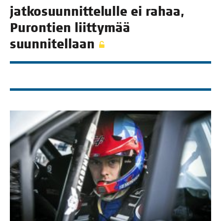
jat­ko­suun­nit­te­lul­le ei rahaa,
Puron­tien liit­ty­mää
suunnitellaan