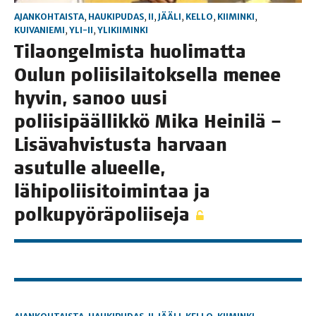
AJANKOHTAISTA
,
HAUKIPUDAS
,
II
,
JÄÄLI
,
KELLO
,
KIIMINKI
,
KUIVANIEMI
,
YLI-II
,
YLIKIIMINKI
Tilaon­gel­mis­ta huo­li­mat­ta
Oulun polii­si­lai­tok­sel­la menee
hyvin, sanoo uusi
polii­si­pääl­lik­kö Mika Hei­ni­lä –
Lisä­vah­vis­tus­ta har­vaan
asu­tul­le alu­eel­le,
lähi­po­lii­si­toi­min­taa ja
polkupyöräpoliiseja