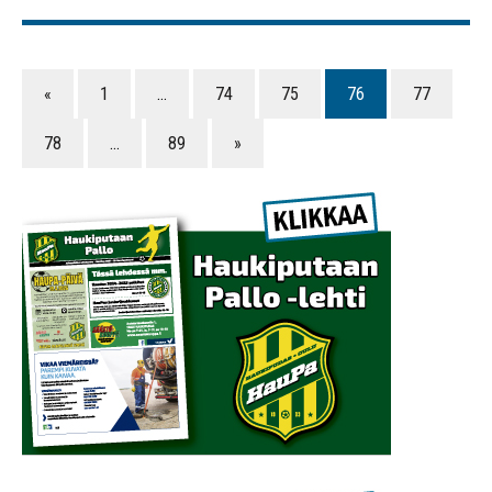
«
1
…
74
75
76
77
78
…
89
»