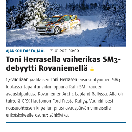
AJANKOHTAISTA
,
JÄÄLI
21.01.2021 00:00
Toni Her­ra­sel­la vai­he­ri­kas SM3-
debyyt­ti Rovaniemellä
17-vuo­ti­aan
jää­li­läi­sen
Toni Her­ra­sen
ensie­siin­ty­mi­nen SM3-
luo­kas­sa tapah­tui vii­kon­lop­pu­na Ral­li SM ‑kau­den
avaus­kil­pai­lus­sa Rova­nie­men Arc­tic Lapland Ral­lys­sa. Alla oli
tuli­te­rä GRX Hau­to­mon Ford Fies­ta Rally4. Vauh­dil­li­ses­ti
nousu­joh­tei­sen kil­pai­lun pila­si avaus­päi­vän vii­mei­sel­le
eri­kois­ko­keel­le osu­nut sähkövika.