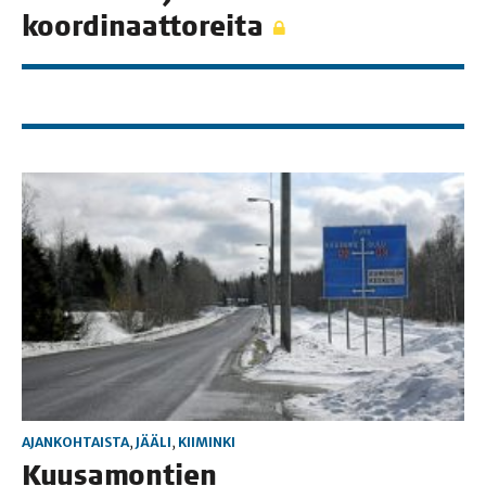
koordinaattoreita
AJANKOHTAISTA
,
JÄÄLI
,
KIIMINKI
Kuusa­mon­tien