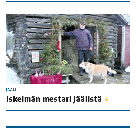
JÄÄLI
Iskel­män mes­ta­ri Jäälistä