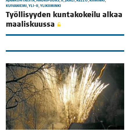
AJANKOHTAISTA
,
HAUKIPUDAS
,
II
,
JÄÄLI
,
KELLO
,
KIIMINKI
,
KUIVANIEMI
,
YLI-II
,
YLIKIIMINKI
Työl­li­syy­den kun­ta­ko­kei­lu alkaa
maaliskuussa