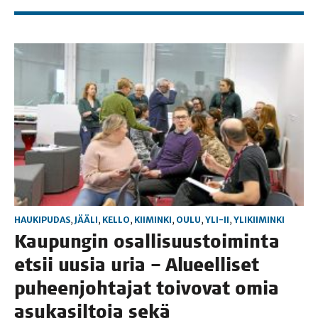
HAUKIPUDAS
,
JÄÄLI
,
KELLO
,
KIIMINKI
,
OULU
,
YLI-II
,
YLIKIIMINKI
Kau­pun­gin osal­li­suus­toi­min­ta
etsii uusia uria – Alu­eel­li­set
puheen­joh­ta­jat toi­vo­vat omia
asu­ka­sil­to­ja sekä