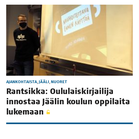
AJANKOHTAISTA
,
JÄÄLI
,
NUORET
Rant­sik­ka: Oulu­lais­kir­jai­li­ja
innos­taa Jää­lin kou­lun oppi­lai­ta
lukemaan