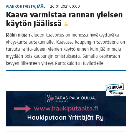
AJANKOHTAISTA
,
JÄÄLI
26.01.2021 00:00
Kaa­va var­mis­taa ran­nan ylei­sen
käy­tön Jäälissä
Jää­lin majan
alu­een kaa­voi­tus on menos­sa hyväk­syt­tä­väk­si
yhdys­kun­ta­lau­ta­kun­nal­le. Kaa­vas­sa kau­pun­gin tavoit­tee­na on
tur­va­ta ran­ta-alu­een ylei­nen käyt­tö ennen kuin Jää­lin maja
myy­dään pois kau­pun­gin omis­tuk­ses­ta. Samal­la osoi­te­taan
kevyen lii­ken­teen yhteys Ran­ta­ku­jal­ta Huvilatielle.