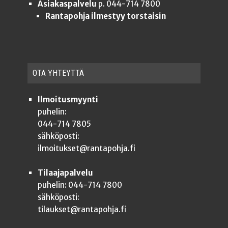
Asiakaspalvelu
p. 044-714 7800
Rantapohja ilmestyy torstaisin
OTA YHTEYT­TÄ
Ilmoitusmyynti
puhelin:
044-714 7805
sähköposti:
ilmoitukset@rantapohja.fi
Tilaajapalvelu
puhelin: 044-714 7800
sähköposti:
tilaukset@rantapohja.fi