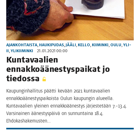
AJANKOHTAISTA
,
HAUKIPUDAS
,
JÄÄLI
,
KELLO
,
KIIMINKI
,
OULU
,
YLI-
II
,
YLIKIIMINKI
21.01.2021 00:00
Kun­ta­vaa­lien
ennak­ko­ää­nes­tys­pai­kat jo
tiedossa
Kau­pun­gin­hal­li­tus päät­ti kevään 2021 kun­ta­vaa­lien
ennak­ko­ää­nes­tys­pai­kois­ta Oulun kau­pun­gin alu­eel­la.
Kun­ta­vaa­lien ylei­nen ennak­ko­ää­nes­tys jär­jes­te­tään 7.–13.4.
Var­si­nai­nen äänes­tys­päi­vä on sun­nun­tai­na 18.4.
Ehdokashakemusten…