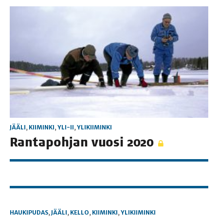
JÄÄLI
,
KIIMINKI
,
YLI-II
,
YLIKIIMINKI
Ran­ta­poh­jan vuo­si 2020
HAUKIPUDAS
,
JÄÄLI
,
KELLO
,
KIIMINKI
,
YLIKIIMINKI