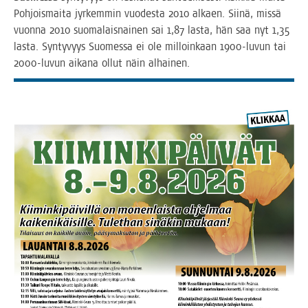
Poh­jois­mai­ta jyr­kem­min vuo­des­ta 2010 alkaen. Sii­nä, mis­sä
vuon­na 2010 suo­ma­lais­nai­nen sai 1,87 las­ta, hän saa nyt 1,35
las­ta. Syn­ty­vyys Suo­mes­sa ei ole mil­loin­kaan 1900-luvun tai
2000-luvun aika­na ollut näin alhainen.