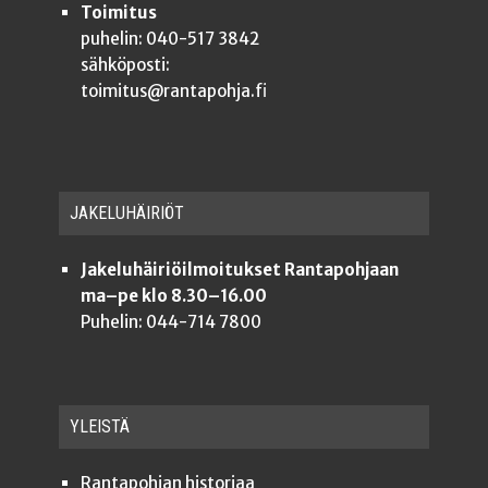
Toimitus
puhelin: 040-517 3842
sähköposti:
toimitus@rantapohja.fi
JAKE­LU­HÄI­RIÖT
Jakeluhäiriöilmoitukset Rantapohjaan
ma–pe klo 8.30–16.00
Puhelin: 044-714 7800
YLEISTÄ
Ran­ta­poh­jan historiaa