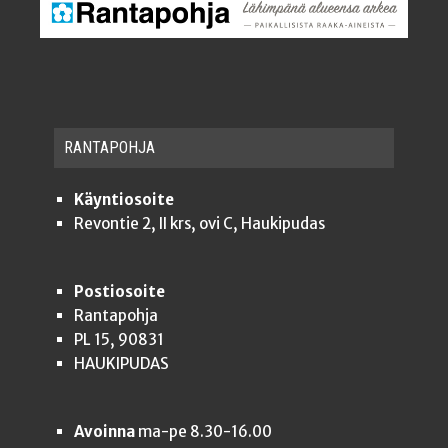
RAN­TA­POH­JA
Käyntiosoite
Revontie 2, II krs, ovi C, Haukipudas
Postiosoite
Rantapohja
PL 15, 90831
HAUKIPUDAS
Avoinna
ma-pe 8.30-16.00