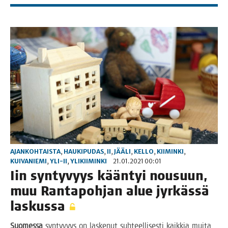
AJANKOHTAISTA
,
HAUKIPUDAS
,
II
,
JÄÄLI
,
KELLO
,
KIIMINKI
,
KUIVANIEMI
,
YLI-II
,
YLIKIIMINKI
21.01.2021 00:01
Iin syn­ty­vyys kään­tyi nousuun,
muu Ran­ta­poh­jan alue jyr­käs­sä
laskussa
Suo­mes­sa
syn­ty­vyys on las­ke­nut suh­teel­li­ses­ti kaik­kia mui­ta