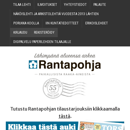
TILAA LEH­TI
ILMOI­TUK­SET
YHTEYS­TIE­DOT
PALAU­TE
NÄKÖIS­LEH­TI JA ARKIS­TO­LEH­TIÄ VUO­DES­TA 2013 LÄHTIEN
PORUK­KA KOOLLA
IIN KUN­TA­TIE­DOT­TEET
ERI­KOIS­LEH­DET
KIR­JAU­DU
REKIS­TE­RÖI­DY
DIGI­PAL­VE­LU PAPE­RI­LEH­DEN TILAAJALLE
Tutustu Rantapohjan tilaustarjouksiin klikkaamalla
tästä
.