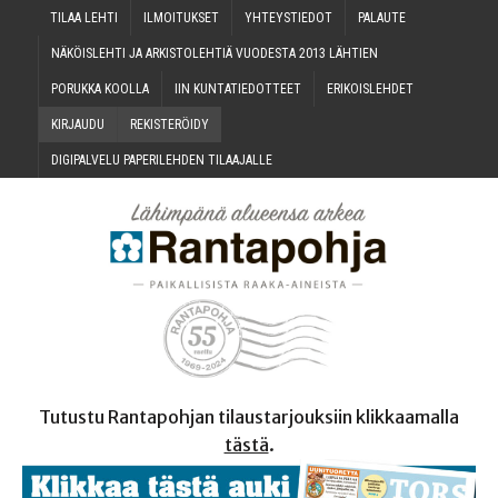
TILAA LEH­TI
ILMOI­TUK­SET
YHTEYS­TIE­DOT
PALAU­TE
NÄKÖIS­LEH­TI JA ARKIS­TO­LEH­TIÄ VUO­DES­TA 2013 LÄHTIEN
PORUK­KA KOOLLA
IIN KUN­TA­TIE­DOT­TEET
ERI­KOIS­LEH­DET
KIR­JAU­DU
REKIS­TE­RÖI­DY
DIGI­PAL­VE­LU PAPE­RI­LEH­DEN TILAAJALLE
Tutustu Rantapohjan tilaustarjouksiin klikkaamalla
tästä
.