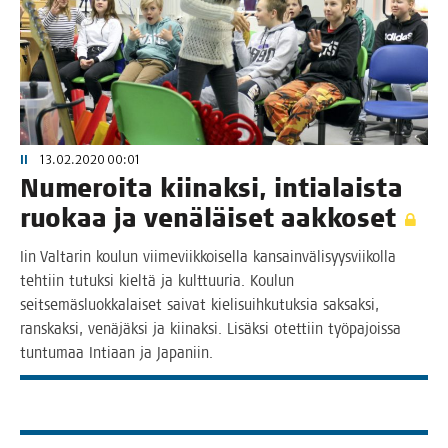
II
13.02.2020 00:01
Nume­roi­ta kii­nak­si, intia­lais­ta
ruo­kaa ja venä­läi­set aakkoset
Iin Val­ta­rin kou­lun vii­me­viik­koi­sel­la kan­sain­vä­li­syys­vii­kol­la
teh­tiin tutuk­si kiel­tä ja kult­tuu­ria. Kou­lun
seit­se­mäs­luok­ka­lai­set sai­vat kie­li­suih­ku­tuk­sia sak­sak­si,
rans­kak­si, venä­jäk­si ja kii­nak­si. Lisäk­si otet­tiin työ­pa­jois­sa
tun­tu­maa Inti­aan ja Japaniin.