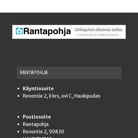
RAN­TA­POH­JA
Käyntiosoite
Revontie 2, II krs, ovi C, Haukipudas
Postiosoite
Rantapohja
Revontie 2, 90830