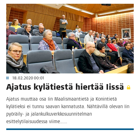
II
18.02.2020 00:01
Aja­tus kylä­ties­tä hier­tää Iissä
Aja­tus muut­taa osa Iin Maa­lis­maan­tie­tä ja Konin­tie­tä
kylä­tiek­si ei tun­nu saa­van kan­na­tus­ta. Näh­tä­vil­lä ole­van Iin
pyö­­räi­­ly- ja jalan­kul­ku­verk­ko­suun­ni­tel­man
esit­te­ly­ti­lai­suu­des­sa viime.…..