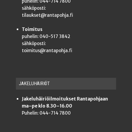
puhelin: 044-714 7800
sähköposti:
tilaukset@rantapohja.fi
Toimitus
puhelin: 040-517 3842
sähköposti:
toimitus@rantapohja.fi
JAKE­LU­HÄI­RIÖT
Jakeluhäiriöilmoitukset Rantapohjaan
ma–pe klo 8.30–16.00
Puhelin: 044-714 7800