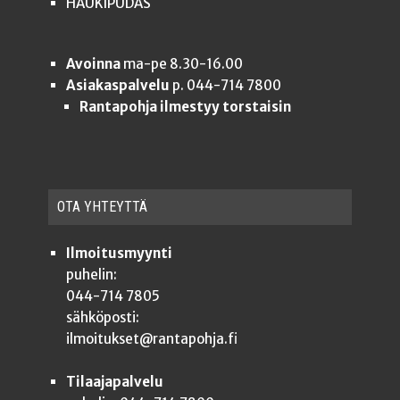
HAUKIPUDAS
Avoinna
ma-pe 8.30-16.00
Asiakaspalvelu
p. 044-714 7800
Rantapohja ilmestyy torstaisin
OTA YHTEYT­TÄ
Ilmoitusmyynti
puhelin:
044-714 7805
sähköposti:
ilmoitukset@rantapohja.fi
Tilaajapalvelu