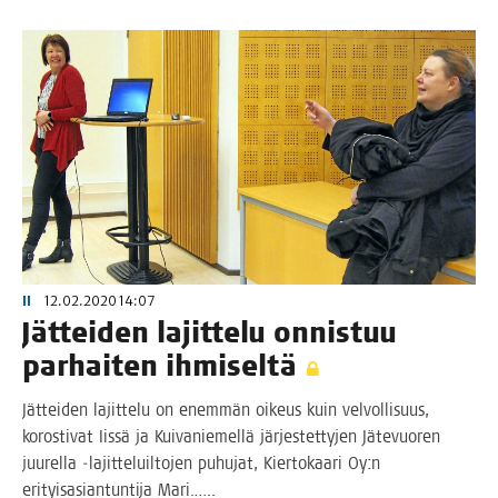
II
12.02.2020 14:07
Jät­tei­den lajit­te­lu onnis­tuu
par­hai­ten ihmiseltä
Jät­tei­den lajit­te­lu on enem­män oikeus kuin vel­vol­li­suus,
koros­ti­vat Iis­sä ja Kui­va­nie­mel­lä jär­jes­tet­ty­jen Jäte­vuo­ren
juu­rel­la ‑lajit­te­luil­to­jen puhu­jat, Kier­to­kaa­ri Oy:n
eri­tyis­asian­tun­ti­ja Mari.…..