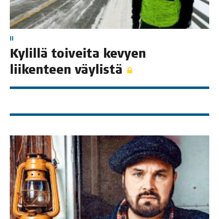
II
Kylil­lä toi­vei­ta kevyen
lii­ken­teen väylistä