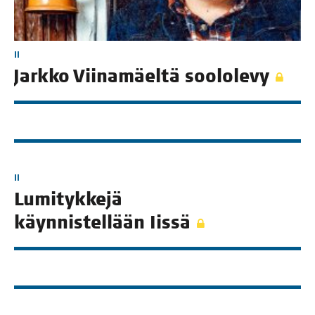
II
Jark­ko Vii­na­mäel­tä soololevy
II
Lumi­tyk­ke­jä
käyn­nis­tel­lään Iissä