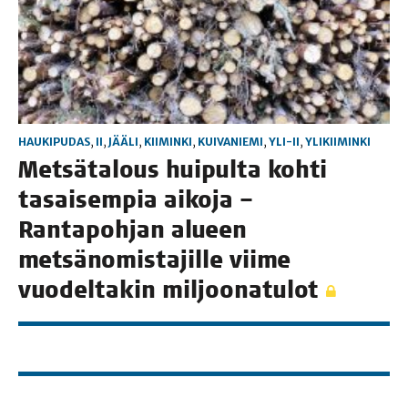
HAUKIPUDAS
,
II
,
JÄÄLI
,
KIIMINKI
,
KUIVANIEMI
,
YLI-II
,
YLIKIIMINKI
Met­sä­ta­lous hui­pul­ta koh­ti
tasai­sem­pia aiko­ja –
Ran­ta­poh­jan alu­een
met­sä­no­mis­ta­jil­le vii­me
vuo­del­ta­kin miljoonatulot