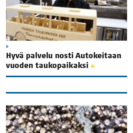
II
Hyvä pal­ve­lu nos­ti Auto­kei­taan
vuo­den taukopaikaksi