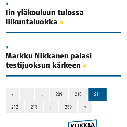
II
Iin ylä­kou­luun tulos­sa
liikuntaluokka
II
Mark­ku Nik­ka­nen pala­si
tes­ti­juok­sun kärkeen
«
1
…
209
210
211
212
213
…
239
»