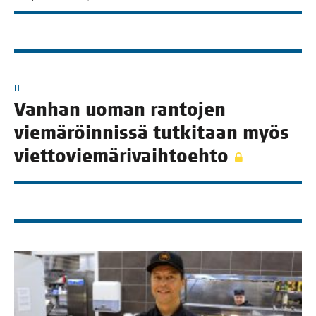
II
Van­han uoman ran­to­jen
vie­mä­röin­nis­sä tut­ki­taan myös
viettoviemärivaihtoehto