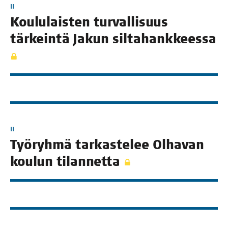
II
Kou­lu­lais­ten tur­val­li­suus
tär­kein­tä Jakun siltahankkeessa
II
Työ­ryh­mä tar­kas­te­lee Olha­van
kou­lun tilannetta