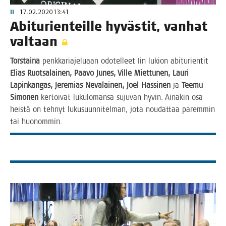
II
17.02.2020 13:41
Abi­tu­rien­teil­le hyväs­tit, van­hat
valtaan
Tors­tai­na
penk­ka­ria­je­lu­aan odo­tel­leet Iin lukion abi­tu­rien­tit
Elias Ruot­sa­lai­nen, Paa­vo Junes, Vil­le Miet­tu­nen, Lau­ri
Lapin­kan­gas, Jere­mias Neva­lai­nen, Joel Has­si­nen
ja
Tee­mu
Simo­nen
ker­toi­vat luku­lo­man­sa suju­van hyvin. Aina­kin osa
heis­tä on teh­nyt lukusuun­ni­tel­man, jota nou­dat­taa parem­min
tai huonommin.