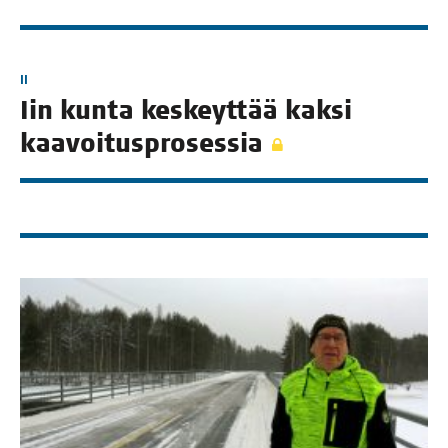
II
Iin kun­ta kes­keyt­tää kak­si
kaavoitusprosessia