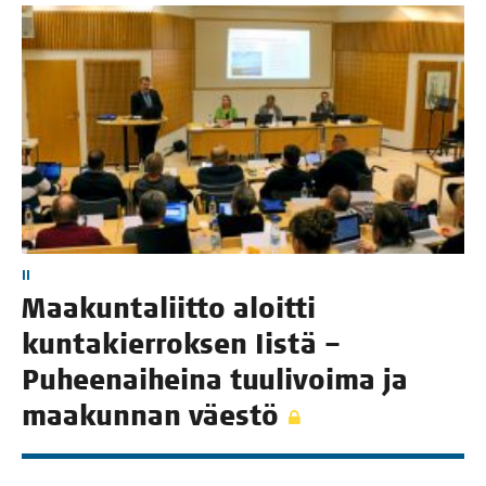
II
Maa­kun­ta­liit­to aloit­ti
kun­ta­kier­rok­sen Iis­tä –
Puhee­nai­hei­na tuu­li­voi­ma ja
maa­kun­nan väestö