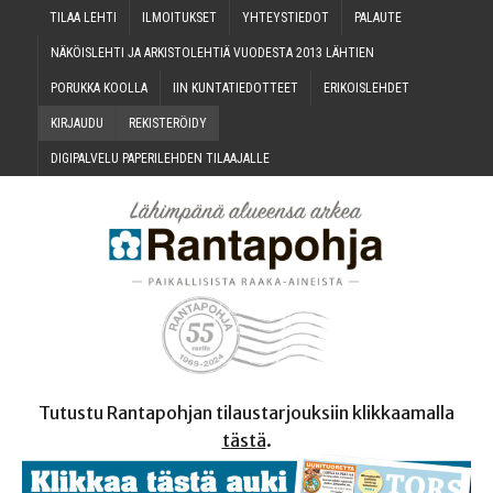
TILAA LEH­TI
ILMOI­TUK­SET
YHTEYS­TIE­DOT
PALAU­TE
NÄKÖIS­LEH­TI JA ARKIS­TO­LEH­TIÄ VUO­DES­TA 2013 LÄHTIEN
PORUK­KA KOOLLA
IIN KUN­TA­TIE­DOT­TEET
ERI­KOIS­LEH­DET
KIR­JAU­DU
REKIS­TE­RÖI­DY
DIGI­PAL­VE­LU PAPE­RI­LEH­DEN TILAAJALLE
Tutustu Rantapohjan tilaustarjouksiin klikkaamalla
tästä
.