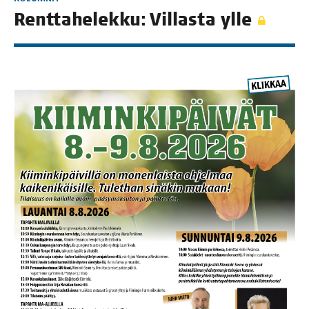
Rent­ta­he­lek­ku: Vil­las­ta ylle