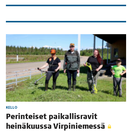
KELLO
Perin­tei­set pai­kal­lis­ra­vit
hei­nä­kuus­sa Virpiniemessä