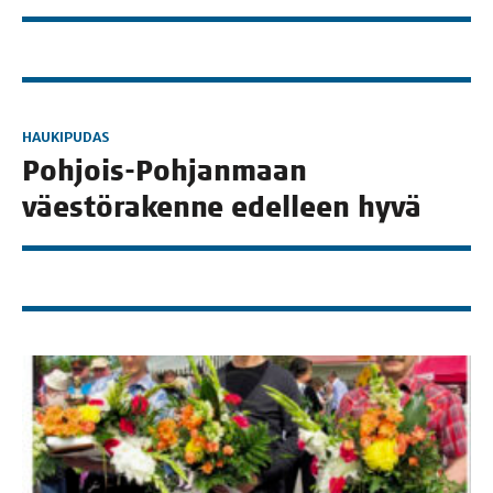
HAUKIPUDAS
Poh­jois-Poh­jan­maan
väes­tö­ra­ken­ne edel­leen hyvä