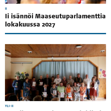
II
Ii isän­nöi Maa­seu­tu­par­la­ment­tia
loka­kuus­sa 2027
YLI-II