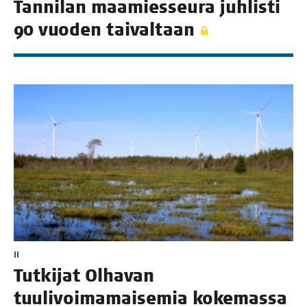
Tan­ni­lan maa­mies­seu­ra juh­lis­ti
90 vuo­den taivaltaan
II
Tut­ki­jat Olha­van
tuu­li­voi­ma­mai­se­mia kokemassa