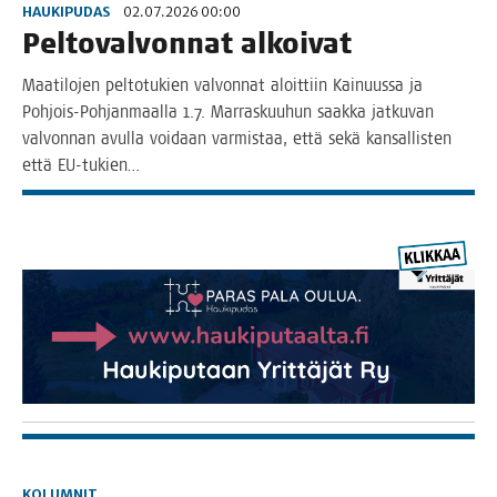
HAUKIPUDAS
02.07.2026 00:00
Pel­to­val­von­nat alkoivat
Maa­ti­lo­jen pel­to­tu­kien val­von­nat aloit­tiin Kai­nuus­sa ja
Poh­­jois-Poh­­jan­­maal­­la 1.7. Mar­ras­kuu­hun saak­ka jat­ku­van
val­von­nan avul­la voi­daan var­mis­taa, että sekä kan­sal­lis­ten
että EU-tukien…
KOLUMNIT