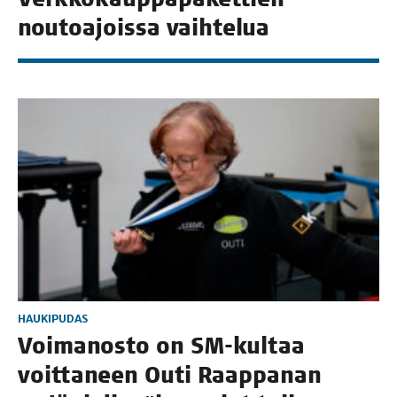
nou­toa­jois­sa vaihtelua
HAUKIPUDAS
Voi­ma­nos­to on SM-kul­taa
voit­ta­neen Outi Raap­pa­nan