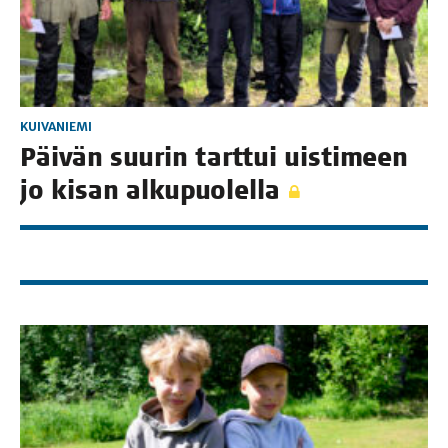
KUIVANIEMI
Päi­vän suu­rin tart­tui uis­ti­meen
jo kisan alkupuolella