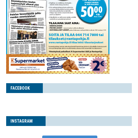
FACE­BOOK
INS­TA­GRAM