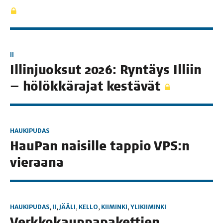
II
Illin­juok­sut 2026: Ryn­täys Illiin
— hölök­kä­ra­jat kestävät
HAUKIPUDAS
Hau­Pan nai­sil­le tap­pio VPS:n
vieraana
HAUKIPUDAS
,
II
,
JÄÄLI
,
KELLO
,
KIIMINKI
,
YLIKIIMINKI
Verk­ko­kaup­pa­pa­ket­tien