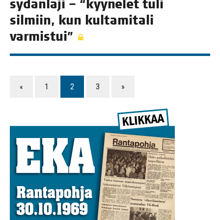
sydän­la­ji – “kyy­ne­let tuli
sil­miin, kun kul­ta­mi­ta­li
varmistui”
«
1
2
3
»