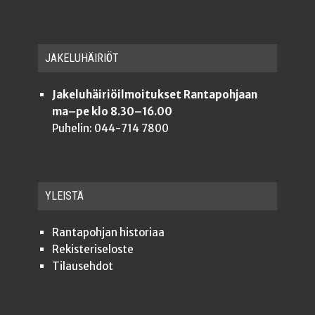
JAKE­LU­HÄI­RIÖT
Jakeluhäiriöilmoitukset Rantapohjaan
ma–pe klo 8.30–16.00
Puhelin: 044-714 7800
YLEISTÄ
Ran­ta­poh­jan historiaa
Rekis­te­ri­se­los­te
Tilauseh­dot