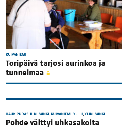
KUIVANIEMI
Tori­päi­vä tar­jo­si aurin­koa ja
tunnelmaa
HAUKIPUDAS
,
II
,
KIIMINKI
,
KUIVANIEMI
,
YLI-II
,
YLIKIIMINKI
Poh­de vält­tyi uhkasakolta