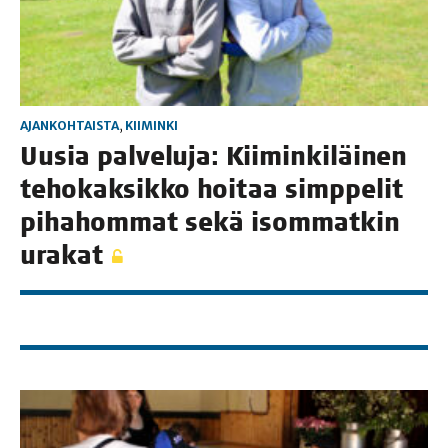
AJANKOHTAISTA
,
KIIMINKI
Uusia pal­ve­lu­ja: Kii­min­ki­läi­nen
teho­kak­sik­ko hoi­taa simp­pe­lit
piha­hom­mat sekä isom­mat­kin
urakat