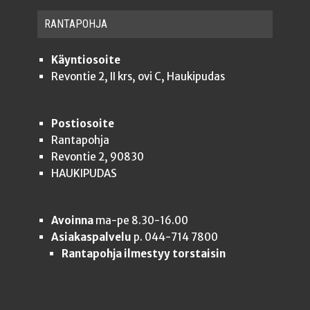
RAN­TA­POH­JA
Käyntiosoite
Revontie 2, II krs, ovi C, Haukipudas
Postiosoite
Rantapohja
Revontie 2, 90830
HAUKIPUDAS
Avoinna
ma-pe 8.30-16.00
Asiakaspalvelu
p. 044-714 7800
Rantapohja ilmestyy torstaisin