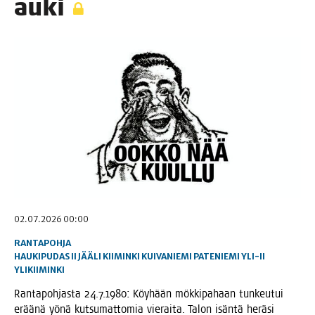
auki
02.07.2026 00:00
RANTAPOHJA
HAUKIPUDAS
II
JÄÄLI
KIIMINKI
KUIVANIEMI
PATENIEMI
YLI-II
YLIKIIMINKI
Ran­ta­poh­jas­ta 24.7.1980: Köy­hään mök­ki­pa­haan tun­keu­tui
erää­nä yönä kut­su­mat­to­mia vie­rai­ta. Talon isän­tä herä­si