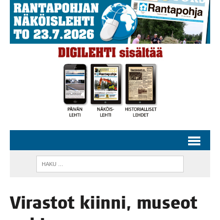
Viras­tot kiin­ni, museot