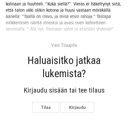
koli­naan ja huuh­te­li: ”Kuka siel­lä?”. Vie­ras ei häkel­ty­nyt sii­tä,
että talon väki oli­kin koto­na ja huusi vas­taan mörä­käl­lä
äänel­lä: ”Tääl­lä on ros­vo, ja minä etsin raho­ja.” Täs­tä­pä
mök­ke­röi­sen isän­tä innos­tui ja ava­si oven kehoit­taen
sano­mal­la: ” Älä nyt. Pan­naan valot ja etsi­tään yhdessä!”…
Vain Tilaa­jil­le
Haluai­sit­ko jat­kaa
lukemista?
Kir­jau­du sisään tai tee tilaus
Tilaa
Kir­jau­du