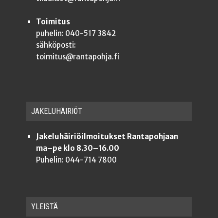
Toimitus
puhelin: 040-517 3842
sähköposti:
toimitus@rantapohja.fi
JAKE­LU­HÄI­RIÖT
Jakeluhäiriöilmoitukset Rantapohjaan
ma–pe klo 8.30–16.00
Puhelin: 044-714 7800
YLEISTÄ