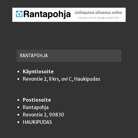
RAN­TA­POH­JA
Käyntiosoite
Revontie 2, II krs, ovi C, Haukipudas
Postiosoite
Rantapohja
Revontie 2, 90830
HAUKIPUDAS