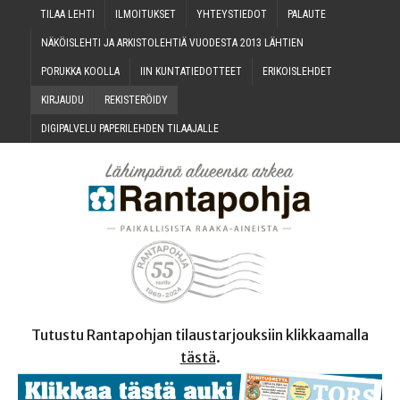
TILAA LEH­TI
ILMOI­TUK­SET
YHTEYS­TIE­DOT
PALAU­TE
NÄKÖIS­LEH­TI JA ARKIS­TO­LEH­TIÄ VUO­DES­TA 2013 LÄHTIEN
PORUK­KA KOOLLA
IIN KUN­TA­TIE­DOT­TEET
ERI­KOIS­LEH­DET
KIR­JAU­DU
REKIS­TE­RÖI­DY
DIGI­PAL­VE­LU PAPE­RI­LEH­DEN TILAAJALLE
Tutustu Rantapohjan tilaustarjouksiin klikkaamalla
tästä
.