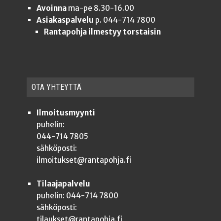
Avoinna
ma-pe 8.30-16.00
Asiakaspalvelu
p. 044-714 7800
Rantapohja ilmestyy torstaisin
OTA YHTEYT­TÄ
Ilmoitusmyynti
puhelin:
044-714 7805
sähköposti:
ilmoitukset@rantapohja.fi
Tilaajapalvelu
puhelin: 044-714 7800
sähköposti:
tilaukset@rantapohja.fi