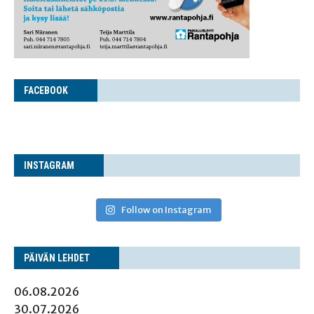
FACE­BOOK
INS­TA­GRAM
Follow on Instagram
PÄI­VÄN LEHDET
06.08.2026
30.07.2026