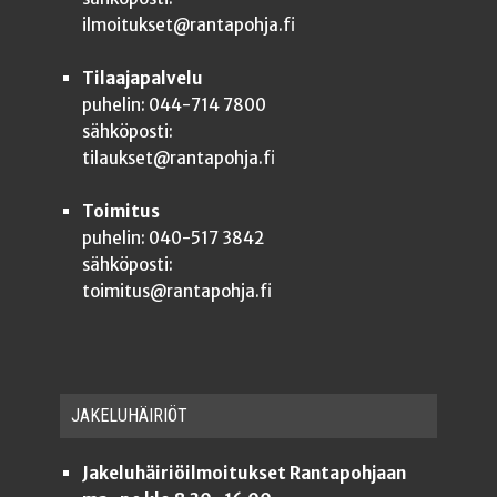
ilmoitukset@rantapohja.fi
Tilaajapalvelu
puhelin: 044-714 7800
sähköposti:
tilaukset@rantapohja.fi
Toimitus
puhelin: 040-517 3842
sähköposti:
toimitus@rantapohja.fi
JAKE­LU­HÄI­RIÖT
Jakeluhäiriöilmoitukset Rantapohjaan