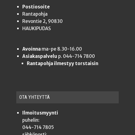
Postiosoite
Rantapohja
Revontie 2, 90830
HAUKIPUDAS
Avoinna
ma-pe 8.30-16.00
Asiakaspalvelu
p. 044-714 7800
Rantapohja ilmestyy torstaisin
OTA YHTEYT­TÄ
Ilmoitusmyynti
puhelin:
044-714 7805
sähköposti: