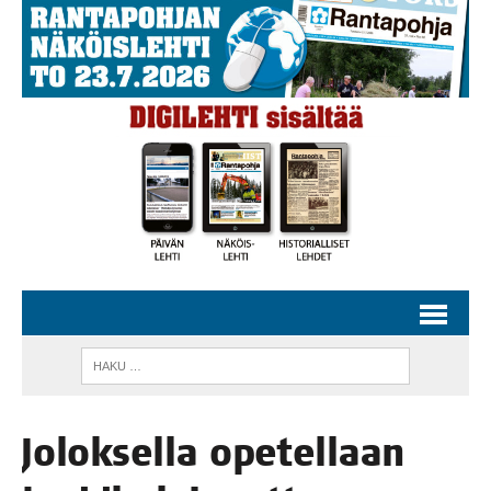
Jolok­sel­la ope­tel­laan