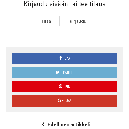
Kir­jau­du sisään tai tee tilaus
Tilaa
Kir­jau­du
JAA
TWIITTI
PIN
JAA
Edellinen artikkeli