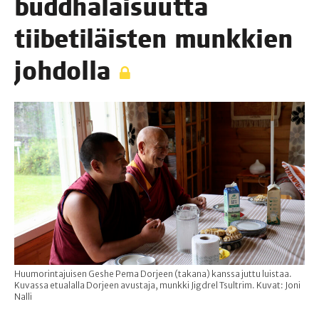
budd­ha­lai­suut­ta
tii­be­ti­läis­ten munk­kien
johdolla
Huumorintajuisen Geshe Pema Dorjeen (takana) kanssa juttu luistaa.
Kuvassa etualalla Dorjeen avustaja, munkki Jigdrel Tsultrim. Kuvat: Joni
Nalli