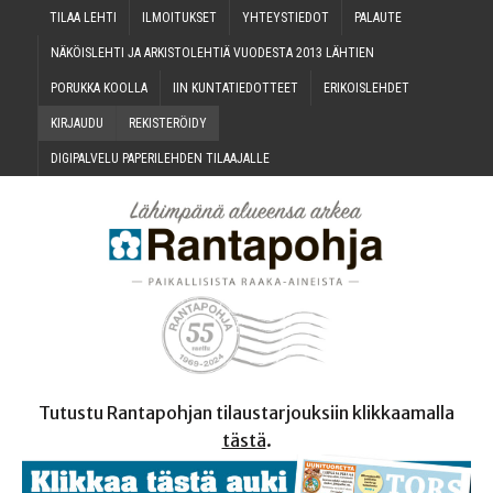
TILAA LEH­TI
ILMOI­TUK­SET
YHTEYS­TIE­DOT
PALAU­TE
NÄKÖIS­LEH­TI JA ARKIS­TO­LEH­TIÄ VUO­DES­TA 2013 LÄHTIEN
PORUK­KA KOOLLA
IIN KUN­TA­TIE­DOT­TEET
ERI­KOIS­LEH­DET
KIR­JAU­DU
REKIS­TE­RÖI­DY
DIGI­PAL­VE­LU PAPE­RI­LEH­DEN TILAAJALLE
Tutustu Rantapohjan tilaustarjouksiin klikkaamalla
tästä
.