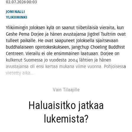
02.07.2026 00:03
JONI NALLI
YLIKIIMINKI
Yli­kii­min­gin Jolok­sen kylä on saa­nut tii­be­ti­läi­siä vie­rai­ta, kun
Ges­he Pema Dor­jee ja hänen avus­ta­jan­sa Jigdrel Tsult­rim ovat
tul­leet pai­kal­le. He ovat saa­pu­neet Jolok­sel­la sijait­se­vaan
budd­ha­lai­seen opin­to­kes­kuk­seen, Jangc­hup Choe­ling Budd­hist
Cent­reen. Vie­rai­lu ei ole ensim­mäi­nen laa­tu­aan. Dor­jee on
kul­ke­nut Suo­mes­sa jo vuo­des­ta 2004 läh­tien ja hänen
avus­ta­jan­sa oli ensi ker­taa muka­na vii­me vuon­na. Poh­joi­ses­sa
vie­tet­ty aika…
Vain Tilaa­jil­le
Haluai­sit­ko jat­kaa
lukemista?