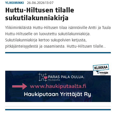
YLIKIIMINKI
26.06.2026 13:07
Hut­tu-Hil­tusen tilal­le
sukutilakunniakirja
Yli­kii­min­ki­läis­tä Hut­­tu-Hil­­tusen tilaa isän­nöi­vil­le Ant­ti ja Tuu­la
Hut­­tu-Hil­­tusel­­le on luo­vu­tet­tu suku­ti­la­kun­nia­kir­ja.
Suku­ti­la­kun­nia­kir­ja ker­too suku­pol­vien ket­jus­ta,
pit­kä­jän­tei­syy­des­tä ja osaa­mi­ses­ta. Hut­­tu-Hil­­tusen tilalle…