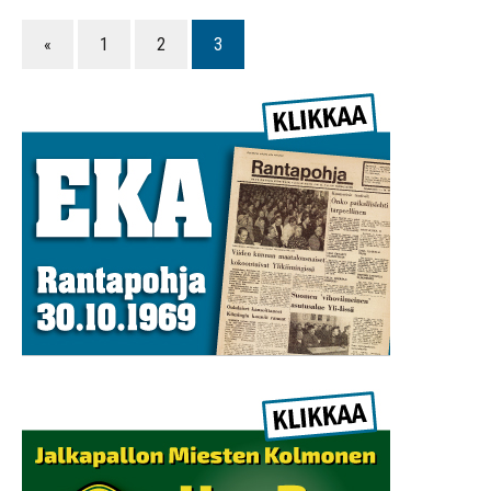
«
1
2
3