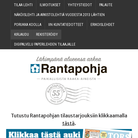
TILAA LEH­TI
ILMOI­TUK­SET
YHTEYS­TIE­DOT
PALAU­TE
NÄKÖIS­LEH­TI JA ARKIS­TO­LEH­TIÄ VUO­DES­TA 2013 LÄHTIEN
PORUK­KA KOOLLA
IIN KUN­TA­TIE­DOT­TEET
ERI­KOIS­LEH­DET
KIR­JAU­DU
REKIS­TE­RÖI­DY
DIGI­PAL­VE­LU PAPE­RI­LEH­DEN TILAAJALLE
Tutustu Rantapohjan tilaustarjouksiin klikkaamalla
tästä
.