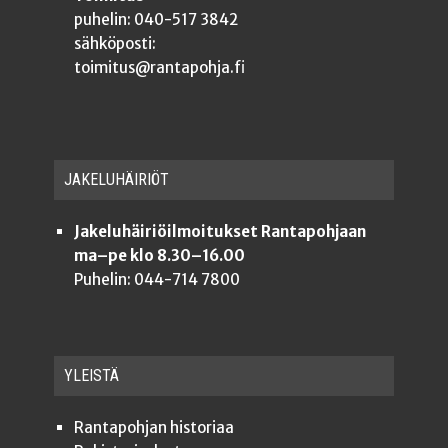
puhelin: 040-517 3842
sähköposti:
toimitus@rantapohja.fi
JAKE­LU­HÄI­RIÖT
Jakeluhäiriöilmoitukset Rantapohjaan
ma–pe klo 8.30–16.00
Puhelin: 044-714 7800
YLEISTÄ
Ran­ta­poh­jan historiaa