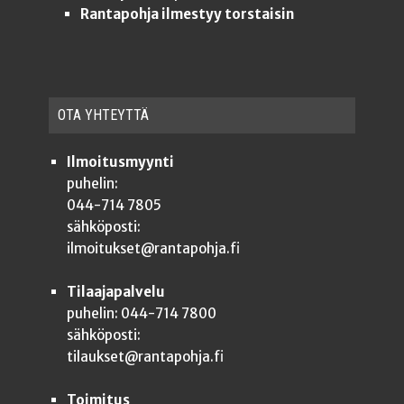
Rantapohja ilmestyy torstaisin
OTA YHTEYT­TÄ
Ilmoitusmyynti
puhelin:
044-714 7805
sähköposti:
ilmoitukset@rantapohja.fi
Tilaajapalvelu
puhelin: 044-714 7800
sähköposti:
tilaukset@rantapohja.fi
Toimitus