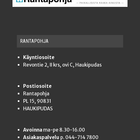
RAN­TA­POH­JA
Käyntiosoite
Revontie 2, II krs, ovi C, Haukipudas
Postiosoite
Rantapohja
PL 15, 90831
HAUKIPUDAS
Avoinna
ma-pe 8.30-16.00
Asiakaspalvelu
p. 044-714 7800