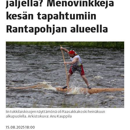
jäl­jel­lä? Meno­vink­ke­jä
kesän tapah­tu­miin
Ran­ta­poh­jan alueella
Iin tukkilaiskisojen näyttämönä oli Raasakkakoski heinäkuun
alkupuolella. Arkistokuva: Anu Kauppila
15.08.2025 18:00