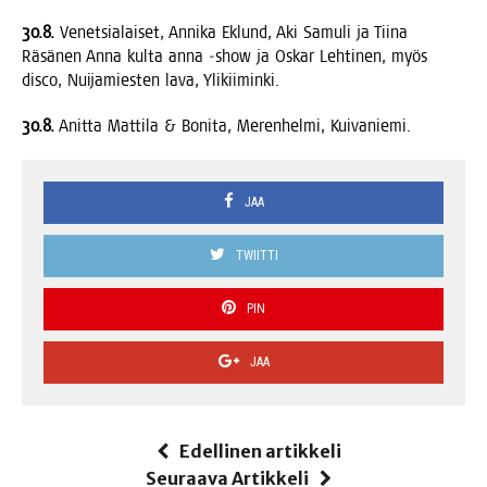
30.8.
Venet­sia­lai­set, Anni­ka Eklund, Aki Samu­li ja Tii­na
Räsä­nen Anna kul­ta anna ‑show ja Oskar Leh­ti­nen, myös
disco, Nui­ja­mies­ten lava, Ylikiiminki.
30.8.
Anit­ta Mat­ti­la & Boni­ta, Meren­hel­mi, Kuivaniemi.
JAA
TWIITTI
PIN
JAA
Edellinen artikkeli
Seuraava Artikkeli