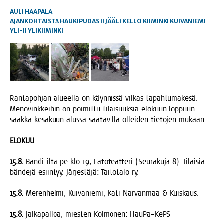
AULI HAAPALA
AJANKOHTAISTA
HAUKIPUDAS
II
JÄÄLI
KELLO
KIIMINKI
KUIVANIEMI
YLI-II
YLIKIIMINKI
Ran­ta­poh­jan alu­eel­la on käyn­nis­sä vil­kas tapah­tu­ma­ke­sä.
Meno­vink­kei­hin on poi­mit­tu tilai­suuk­sia elo­kuun lop­puun
saak­ka kesä­kuun alus­sa saa­ta­vil­la ollei­den tie­to­jen mukaan.
ELOKUU
15.8.
Bän­di-ilta pe klo 19, Lato­teat­te­ri (Seu­ra­ku­ja 8). Iiläi­siä
bän­de­jä esiin­tyy. Jär­jes­tä­jä: Tai­to­ta­lo ry.
15.8.
Meren­hel­mi, Kui­va­nie­mi, Kati Nar­van­maa & Kuiskaus.
15.8.
Jal­ka­pal­loa, mies­ten Kol­mo­nen: HauPa–KePS