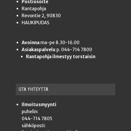
Postiosoite
Rantapohja
Revontie 2, 90830
HAUKIPUDAS
Avoinna
ma-pe 8.30-16.00
Asiakaspalvelu
p. 044-714 7800
Rantapohja ilmestyy torstaisin
OTA YHTEYT­TÄ
Ilmoitusmyynti
puhelin:
044-714 7805
sähköposti: