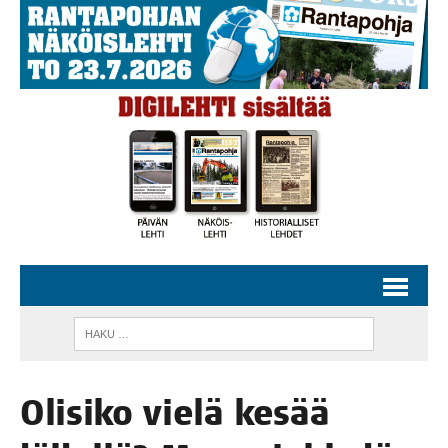
Oli­si­ko vie­lä kesää