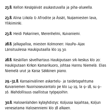
23.8.
Kel­lon Kesä­päi­vät asu­kas­tu­val­la ja piha-alueella.
23.8.
Ali­na Lii­ko­la & Afro­di­te ja Ässät, Nui­ja­mies­ten lava,
Ylikiiminki.
23.8.
Hei­di Paka­ri­nen, Meren­hel­mi, Kuivaniemi.
28.8.
Jal­ka­pal­loa, mies­ten Kol­mo­nen: HauPa–Ajax
Län­si­tuu­les­sa Hau­ki­pu­taal­la klo 19.30.
28.8.
Kesäil­lan sävel­har­taus Hau­ki­pu­taan srk-kes­kus klo 20:
Hau­ki­pu­taan Kir­kon Kama­ri­kuo­ro, joh­taa Han­nu Nie­me­lä. Elias
Nie­me­lä urut ja Kai­sa Säk­ki­nen piano.
29.–31.8.
Kan­sain­vä­li­nen askar­te­lu- ja tai­de­ta­pah­tu­ma
Kui­va­nie­men Nuo­ri­so­seu­ran­ta­lo pe klo 14–19, la 9–18, su 9–
16. Mah­dol­li­suus osal­lis­tua työpajoihin.
30.8.
Halo­sen­lah­den kyläyh­dis­tys: Kol­jus­sa kajah­taa, Kol­jun
vene­sa­ta­ma Halo­sen­nie­mi klo 18 alkaen.