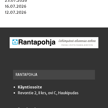
23.07.2026
16.07.2026
12.07.2026
RAN­TA­POH­JA
Käyntiosoite
Revontie 2, II krs, ovi C, Haukipudas