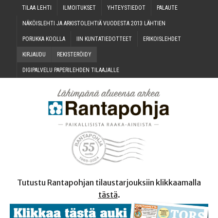
TILAA LEH­TI
ILMOI­TUK­SET
YHTEYS­TIE­DOT
PALAU­TE
NÄKÖIS­LEH­TI JA ARKIS­TO­LEH­TIÄ VUO­DES­TA 2013 LÄHTIEN
PORUK­KA KOOLLA
IIN KUN­TA­TIE­DOT­TEET
ERI­KOIS­LEH­DET
KIR­JAU­DU
REKIS­TE­RÖI­DY
DIGI­PAL­VE­LU PAPE­RI­LEH­DEN TILAAJALLE
Tutustu Rantapohjan tilaustarjouksiin klikkaamalla
tästä
.