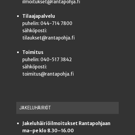
ilmoitukset@rantapohja.fi
Tilaajapalvelu
puhelin: 044-714 7800
sähköposti:
tilaukset@rantapohja.fi
Toimitus
puhelin: 040-517 3842
sähköposti:
toimitus@rantapohja.fi
JAKE­LU­HÄI­RIÖT
Jakeluhäiriöilmoitukset Rantapohjaan
ma–pe klo 8.30–16.00