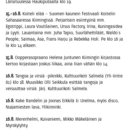
Län­si­tuu­les­sa Hau­ki­pu­taal­la klo 19.
15.–16.8.
Koi­te­li elää – Suo­men kau­nein fes­ti­vaa­li Koi­te­lin
Saha­saa­res­sa Kii­min­gis­sä. Per­jan­tain esiin­ty­ji­nä mm.
Egot­rip­pi, Lau­ra Vou­ti­lai­nen, Ursus Fac­to­ry, Iri­na, Kunin­gas­idea
ja Lyy­ti. Lau­an­tai­na mm. Juha Tapio, Suur­lä­het­ti­läät, Waldo´s
People, Sai­maa, Asa, Frans Har­ju ja Rebek­ka Holi. Pe klo 16 ja
la klo 14 alkaen.
15.8.
Oop­pe­ra­sopraa­no Hele­na Jun­tu­nen Kii­min­gin kir­jas­tos­sa
ker­too kir­jas­taan Jos­kus lii­kaa, aina lii­an vähän klo 14.
16.8.
Tan­goa ja vir­siä ‑pik­nik­ki, Kult­tuu­ri­ko­ti Sal­me­la (Yli-Iin­tie
61) klo 18. Muusik­ko Olli Seik­ku­la esit­tää tan­go­ja ja
vei­suut­taa vir­siä. Järj. Kult­tuu­ri­ko­ti Salmela.
16.8.
Kake Ran­de­lin ja Joo­nas Erk­ki­lä & Unel­ma, myös disco,
Nui­ja­mies­ten lava, Ylikiiminki.
16.8.
Meren­hel­mi, Kui­va­nie­mi, Mik­ko Mäke­läi­nen ja
Myrskylyhty.