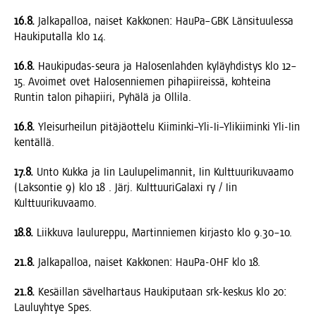
16.8.
Jal­ka­pal­loa, nai­set Kak­ko­nen: HauPa–GBK Län­si­tuu­les­sa
Hau­ki­pu­tal­la klo 14.
16.8.
Hau­ki­pu­das-seu­ra ja Halo­sen­lah­den kyläyh­dis­tys klo 12–
15. Avoi­met ovet Halo­sen­nie­men piha­pii­reis­sä, koh­tei­na
Run­tin talon piha­pii­ri, Pyhä­lä ja Ollila.
16.8.
Ylei­sur­hei­lun pitä­jä­ot­te­lu Kiiminki–Yli-Ii–Ylikiiminki Yli-Iin
kentällä.
17.8.
Unto Kuk­ka ja Iin Lau­lu­pe­li­man­nit, Iin Kult­tuu­ri­ku­vaa­mo
(Lak­son­tie 9) klo 18 . Järj. Kult­tuu­ri­Ga­laxi ry / Iin
Kulttuurikuvaamo.
18.8.
Liik­ku­va lau­lu­rep­pu, Mar­tin­nie­men kir­jas­to klo 9.30–10.
21.8.
Jal­ka­pal­loa, nai­set Kak­ko­nen: Hau­Pa-OHF klo 18.
21.8.
Kesäil­lan sävel­har­taus Hau­ki­pu­taan srk-kes­kus klo 20:
Lau­lu­yh­tye Spes.