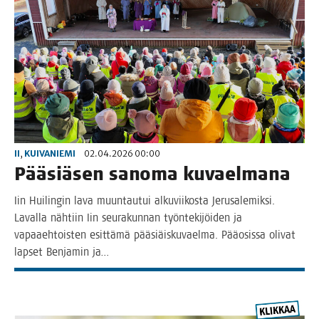
II
,
KUIVANIEMI
02.04.2026 00:00
Pää­siä­sen sano­ma kuvaelmana
Iin Hui­lin­gin lava muun­tau­tui alku­vii­kos­ta Jerusa­le­mik­si.
Laval­la näh­tiin Iin seu­ra­kun­nan työn­te­ki­jöi­den ja
vapaa­eh­tois­ten esit­tä­mä pää­siäis­ku­vael­ma. Pääosis­sa oli­vat
lap­set Ben­ja­min ja…