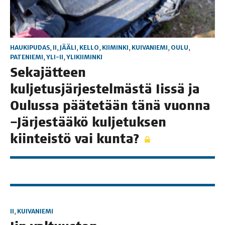
HAUKIPUDAS
,
II
,
JÄÄLI
,
KELLO
,
KIIMINKI
,
KUIVANIEMI
,
OULU
,
PATENIEMI
,
YLI-II
,
YLIKIIMINKI
Seka­jät­teen
kul­je­tus­jär­jes­tel­mäs­tä Iis­sä ja
Oulus­sa pää­te­tään tänä vuon­na
–Jär­jes­tää­kö kul­je­tuk­sen
kiin­teis­tö vai kunta?
II
,
KUIVANIEMI