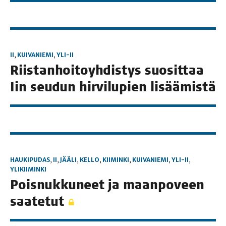
II
,
KUIVANIEMI
,
YLI-II
Riis­tan­hoi­to­yh­dis­tys suo­sit­taa
Iin seu­dun hir­vi­lu­pien lisäämistä
HAUKIPUDAS
,
II
,
JÄÄLI
,
KELLO
,
KIIMINKI
,
KUIVANIEMI
,
YLI-II
,
YLIKIIMINKI
Pois­nuk­ku­neet ja maan­po­veen
saatetut