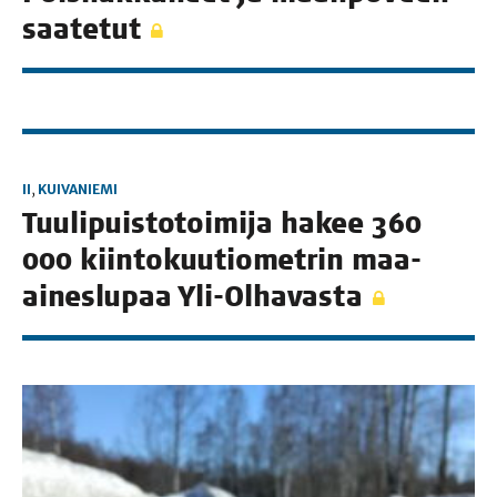
saatetut
II
,
KUIVANIEMI
Tuu­li­puis­to­toi­mi­ja hakee 360
000 kiin­to­kuu­tio­met­rin maa-
aines­lu­paa Yli-Olhavasta