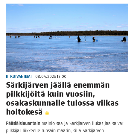
II
,
KUIVANIEMI
08.04.2026 13:00
Sär­ki­jär­ven jääl­lä enem­män
pilk­ki­jöi­tä kuin vuo­siin,
osa­kas­kun­nal­le tulos­sa vil­kas
hoitokesä
Pää­siäis­lau­an­tain
mai­nio sää ja Sär­ki­jär­ven liu­kas jää sai­vat
pilk­ki­jät liik­keel­le run­sain mää­rin, sil­lä Sär­ki­jär­ven