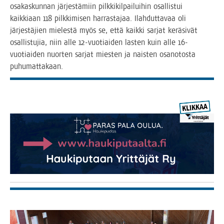
osa­kas­kun­nan jär­jes­tä­miin pilk­ki­kil­pai­lui­hin osal­lis­tui
kaik­ki­aan 118 pilk­ki­mi­sen har­ras­ta­jaa. Ilah­dut­ta­vaa oli
jär­jes­tä­jien mie­les­tä myös se, että kaik­ki sar­jat kerä­si­vät
osal­lis­tu­jia, niin alle 12-vuo­tiai­den las­ten kuin alle 16-
vuo­tiai­den nuor­ten sar­jat mies­ten ja nais­ten osa­no­tos­ta
puhumattakaan.