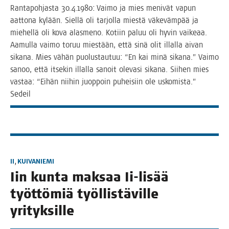
Ran­ta­poh­jas­ta 30.4.1980: Vai­mo ja mies meni­vät vapun
aat­to­na kylään. Siel­lä oli tar­jol­la mies­tä väke­väm­pää ja
mie­hel­lä oli kova alas­me­no. Kotiin paluu oli hyvin vai­ke­aa.
Aamul­la vai­mo toruu mies­tään, että sinä olit illal­la aivan
sika­na. Mies vähän puo­lus­tau­tuu: “En kai minä sika­na.” Vai­mo
sanoo, että itse­kin illal­la sanoit ole­va­si sika­na. Sii­hen mies
vas­taa: “Eihän nii­hin juop­poin puhei­siin ole usko­mis­ta.”
Sedeil
II
,
KUIVANIEMI
Iin kun­ta mak­saa Ii-lisää
työt­tö­miä työl­lis­tä­vil­le
yrityksille