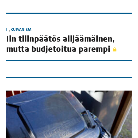
II
,
KUIVANIEMI
Iin tilin­pää­tös ali­jää­mäi­nen,
mut­ta bud­je­toi­tua parempi