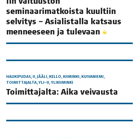
Iin val­tuus­ton
semi­naa­ri­mat­kois­ta kuul­tiin
sel­vi­tys – Asia­lis­tal­la kat­saus
men­nee­seen ja tulevaan
HAUKIPUDAS
,
II
,
JÄÄLI
,
KELLO
,
KIIMINKI
,
KUIVANIEMI
,
TOIMITTAJALTA
,
YLI-II
,
YLIKIIMINKI
Toi­mit­ta­jal­ta: Aika veivausta