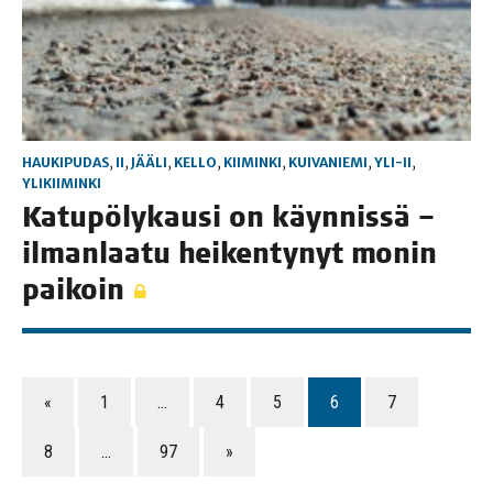
HAUKIPUDAS
,
II
,
JÄÄLI
,
KELLO
,
KIIMINKI
,
KUIVANIEMI
,
YLI-II
,
YLIKIIMINKI
Katu­pö­ly­kausi on käyn­nis­sä –
ilman­laa­tu hei­ken­ty­nyt monin
paikoin
«
1
…
4
5
6
7
8
…
97
»