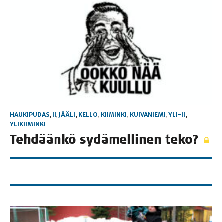
HAUKIPUDAS
,
II
,
JÄÄLI
,
KELLO
,
KIIMINKI
,
KUIVANIEMI
,
YLI-II
,
YLIKIIMINKI
Teh­dään­kö sydä­mel­li­nen teko?