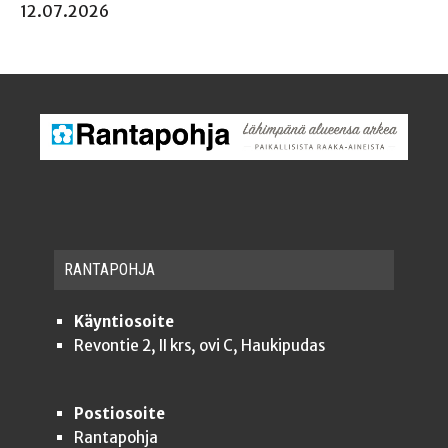
12.07.2026
RAN­TA­POH­JA
Käyntiosoite
Revontie 2, II krs, ovi C, Haukipudas
Postiosoite
Rantapohja