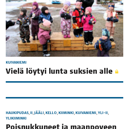
KUIVANIEMI
Vie­lä löy­tyi lun­ta suk­sien alle
HAUKIPUDAS
,
II
,
JÄÄLI
,
KELLO
,
KIIMINKI
,
KUIVANIEMI
,
YLI-II
,
YLIKIIMINKI
Pois­nuk­ku­neet ja maan­po­veen