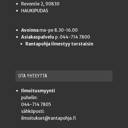
Revontie 2, 90830
HAUKIPUDAS
Avoinna
ma-pe 8.30-16.00
Asiakaspalvelu
p. 044-714 7800
Rantapohja ilmestyy torstaisin
OTA YHTEYT­TÄ
Ilmoitusmyynti
puhelin:
044-714 7805
sähköposti:
ilmoitukset@rantapohja.fi