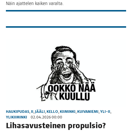
Näin ajat­te­len kai­ken varalta.
HAUKIPUDAS
,
II
,
JÄÄLI
,
KELLO
,
KIIMINKI
,
KUIVANIEMI
,
YLI-II
,
YLIKIIMINKI
02.04.2026 00:00
Liha­sa­vus­tei­nen propulsio?