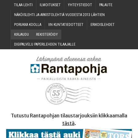
TILAA LEH­TI
ILMOI­TUK­SET
YHTEYS­TIE­DOT
PALAU­TE
NÄKÖIS­LEH­TI JA ARKIS­TO­LEH­TIÄ VUO­DES­TA 2013 LÄHTIEN
PORUK­KA KOOLLA
IIN KUN­TA­TIE­DOT­TEET
ERI­KOIS­LEH­DET
KIR­JAU­DU
REKIS­TE­RÖI­DY
DIGI­PAL­VE­LU PAPE­RI­LEH­DEN TILAAJALLE
Tutustu Rantapohjan tilaustarjouksiin klikkaamalla
tästä
.