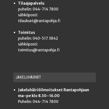
Tilaajapalvelu
puhelin: 044-714 7800
sähköposti:
tilaukset@rantapohja.fi
Toimitus
puhelin: 040-517 3842
sähköposti:
toimitus@rantapohja.fi
JAKE­LU­HÄI­RIÖT
Jakeluhäiriöilmoitukset Rantapohjaan
ma–pe klo 8.30–16.00
Puhelin: 044-714 7800