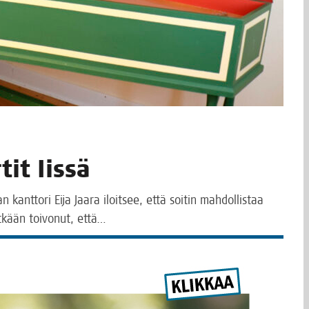
­tit Iissä
 kant­to­ri Eija Jaa­ra iloit­see, että soi­tin mah­dol­lis­taa
it­kään toi­vo­nut, että…