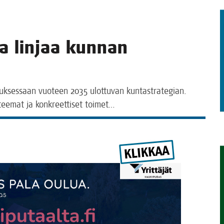
STA
ia lin­jaa kun­nan
ouk­ses­saan vuo­teen 2035 ulot­tu­van kun­ta­stra­te­gian.
, tee­mat ja kon­kreet­ti­set toimet…