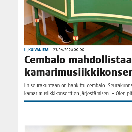
II
,
KUIVANIEMI
23.04.2026 00:00
Cem­ba­lo mah­dol­lis­taa
kama­ri­musiik­ki­kon­ser
Iin seu­ra­kun­taan on han­kit­tu cem­ba­lo. Seu­ra­kun­nan
kama­ri­musiik­ki­kon­sert­tien jär­jes­tä­mi­sen. – Olen p