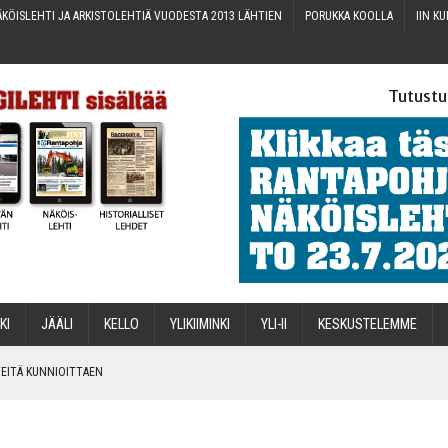
KÖIS­LEH­TI JA ARKIS­TO­LEH­TIÄ VUO­DES­TA 2013 LÄHTIEN
PORUK­KA KOOLLA
IIN KU
Tutustu
­KI
JÄÄ­LI
KEL­LO
YLI­KII­MIN­KI
YLI-II
KES­KUS­TE­LEM­ME
IN­TEI­TÄ KUNNIOITTAEN