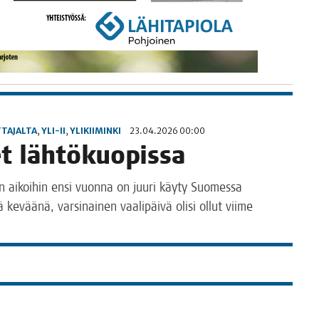
TAJALTA
,
YLI-II
,
YLIKIIMINKI
23.04.2026 00:00
­eet lähtökuopissa
in aikoi­hin ensi vuon­na on juu­ri käy­ty Suo­mes­sa
nä kevää­nä, var­si­nai­nen vaa­li­päi­vä oli­si ollut vii­me