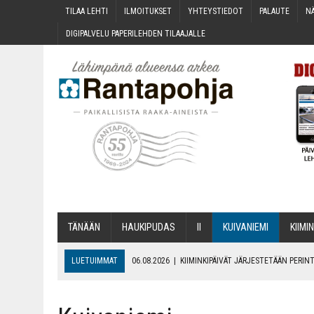
TILAA LEH­TI
ILMOI­TUK­SET
YHTEYS­TIE­DOT
PALAU­TE
NÄ
DIGI­PAL­VE­LU PAPE­RI­LEH­DEN TILAAJALLE
TÄNÄÄN
HAU­KI­PU­DAS
II
KUI­VA­NIE­MI
KII­MIN
LUETUIMMAT
06.08.2026
|
KII­MIN­KI­PÄI­VÄT JÄR­JES­TE­TÄÄN PER
06.08.2026
|
ONKS KAU­NOO NÄKYNY?
06.08.2026
|
MAKA­RO­NI­LAA­TI­KOL­LA ARKEEN