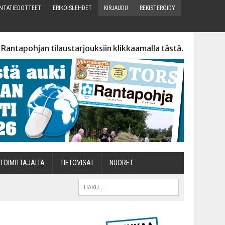
N­TA­TIE­DOT­TEET
ERI­KOIS­LEH­DET
KIR­JAU­DU
REKIS­TE­RÖI­DY
 Rantapohjan tilaustarjouksiin klikkaamalla
tästä
.
TOI­MIT­TA­JAL­TA
TIETOVISAT
NUO­RET