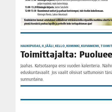
HAUKIPUDAS
,
II
,
JÄÄLI
,
KELLO
,
KIIMINKI
,
KUIVANIEMI
,
TOIMIT
Toi­mit­ta­jal­ta: Puo­lu
Jaa­has. Kat­so­taan­pa ensi vuo­den kalen­te­ria. Näi­h
edus­kun­ta­vaa­lit. Jos vaa­lit oli­si­vat sat­tu­moi­sin tä
sunnuntaina.