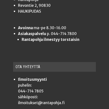
Revontie 2, 90830
HAUKIPUDAS
Avoinna
ma-pe 8.30-16.00
Asiakaspalvelu
p. 044-714 7800
Rantapohja ilmestyy torstaisin
OTA YHTEYT­TÄ
Ilmoitusmyynti
puhelin:
044-714 7805
sähköposti:
ilmoitukset@rantapohja.fi