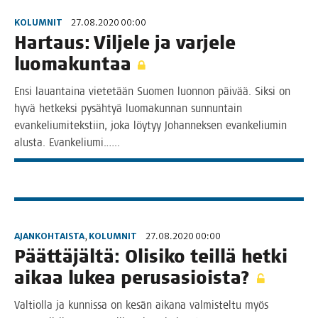
KOLUMNIT
27.08.2020 00:00
Har­taus: Vil­je­le ja var­je­le
luomakuntaa
Ensi lau­an­tai­na vie­te­tään Suo­men luon­non päi­vää. Sik­si on
hyvä het­kek­si pysäh­tyä luo­ma­kun­nan sun­nun­tain
evan­ke­liu­mi­teks­tiin, joka löy­tyy Johan­nek­sen evan­ke­liu­min
alus­ta. Evankeliumi.…..
AJANKOHTAISTA
,
KOLUMNIT
27.08.2020 00:00
Päät­tä­jäl­tä: Oli­si­ko teil­lä het­ki
aikaa lukea perusasioista?
Val­tiol­la ja kun­nis­sa on kesän aika­na val­mis­tel­tu myös