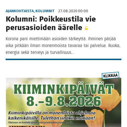
AJANKOHTAISTA
,
KOLUMNIT
27.08.2020 00:00
Kolum­ni: Poik­keus­ti­la vie
perus­asioi­den äärelle
Koro­na pani miet­ti­mään asioi­den tär­keyt­tä. Ihmi­nen pär­jää
aika pit­kään ilman monen­mois­ta tava­raa tai pal­ve­lua. Ruo­ka,
ener­gia sekä ter­veys ja turvallisuus…