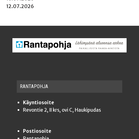
12.07.2026
RAN­TA­POH­JA
Käyntiosoite
Revontie 2, II krs, ovi C, Haukipudas
Postiosoite
Rantapohja