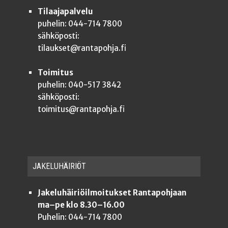
Tilaajapalvelu
puhelin: 044-714 7800
sähköposti:
tilaukset@rantapohja.fi
Toimitus
puhelin: 040-517 3842
sähköposti:
toimitus@rantapohja.fi
JAKE­LU­HÄI­RIÖT
Jakeluhäiriöilmoitukset Rantapohjaan
ma–pe klo 8.30–16.00
Puhelin: 044-714 7800