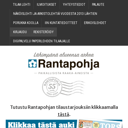
TILAA LEH­TI
ILMOI­TUK­SET
YHTEYS­TIE­DOT
PALAU­TE
NÄKÖIS­LEH­TI JA ARKIS­TO­LEH­TIÄ VUO­DES­TA 2013 LÄHTIEN
PORUK­KA KOOLLA
IIN KUN­TA­TIE­DOT­TEET
ERI­KOIS­LEH­DET
KIR­JAU­DU
REKIS­TE­RÖI­DY
DIGI­PAL­VE­LU PAPE­RI­LEH­DEN TILAAJALLE
Tutustu Rantapohjan tilaustarjouksiin klikkaamalla
tästä
.