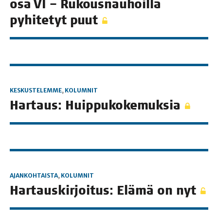
osa VI – Rukous­nau­hoil­la
pyhi­te­tyt puut
KESKUSTELEMME
,
KOLUMNIT
Har­taus: Huippukokemuksia
AJANKOHTAISTA
,
KOLUMNIT
Har­taus­kir­joi­tus: Elä­mä on nyt