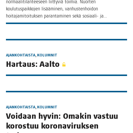
nor­maa­li­ti­lan­tee­seen liit­ty­viä toi­mia. Nuor­ten
kou­lu­tus­paik­ko­jen lisää­mi­nen, van­hus­ten­hoi­don
hoi­ta­ja­mi­toi­tuk­sen paran­ta­mi­nen sekä sosi­aa­­li- ja…
AJANKOHTAISTA
,
KOLUMNIT
Har­taus: Aalto
AJANKOHTAISTA
,
KOLUMNIT
Voi­daan hyvin: Oma­kin vas­tuu
koros­tuu koro­na­vi­ruk­sen