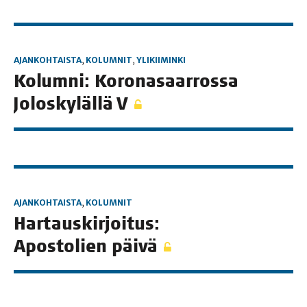
AJANKOHTAISTA
,
KOLUMNIT
,
YLIKIIMINKI
Kolum­ni: Koro­na­saar­ros­sa
Jolos­ky­läl­lä V
AJANKOHTAISTA
,
KOLUMNIT
Har­taus­kir­joi­tus:
Apos­to­lien päivä