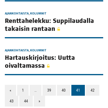
AJANKOHTAISTA
,
KOLUMNIT
Rent­ta­he­lek­ku: Sup­pi­lau­dal­la
takai­sin rantaan
AJANKOHTAISTA
,
KOLUMNIT
Har­taus­kir­joi­tus: Uut­ta
oivaltamassa
«
1
…
39
40
41
42
43
44
»