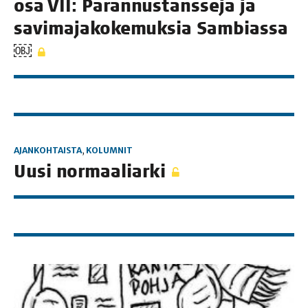
osa VII: Paran­nus­tans­se­ja ja
savi­ma­ja­ko­ke­muk­sia Sambiassa
￼
AJANKOHTAISTA
,
KOLUMNIT
Uusi nor­maa­liar­ki