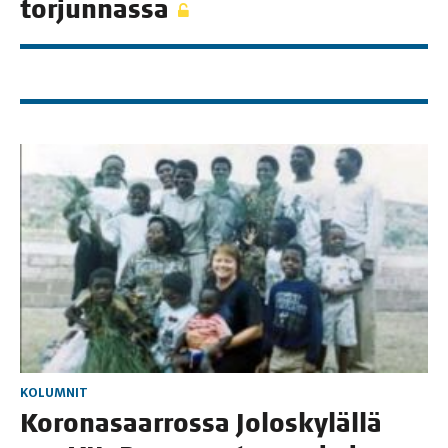
torjunnassa
KOLUMNIT
Koro­na­saar­ros­sa Jolos­ky­läl­lä