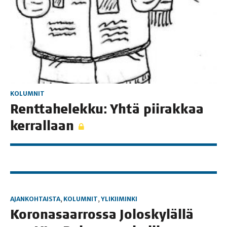
KOLUMNIT
Rent­ta­he­lek­ku: Yhtä pii­rak­kaa
kerrallaan
AJANKOHTAISTA
,
KOLUMNIT
,
YLIKIIMINKI
Koro­na­saar­ros­sa Jolos­ky­läl­lä