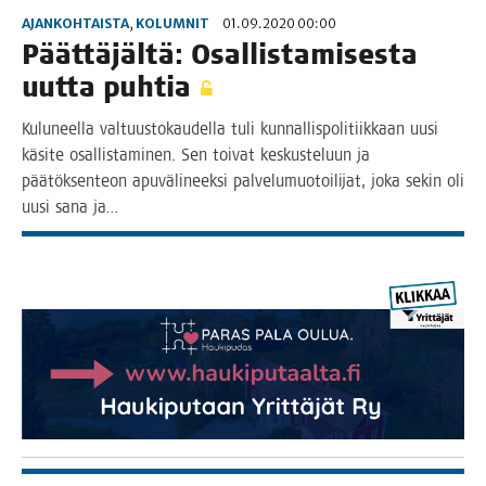
AJANKOHTAISTA
,
KOLUMNIT
01.09.2020 00:00
Päät­tä­jäl­tä: Osal­lis­ta­mi­ses­ta
uut­ta puhtia
Kulu­neel­la val­tuus­to­kau­del­la tuli kun­nal­lis­po­li­tiik­kaan uusi
käsi­te osal­lis­ta­mi­nen. Sen toi­vat kes­kus­te­luun ja
pää­tök­sen­teon apu­vä­li­neek­si pal­ve­lu­muo­toi­li­jat, joka sekin oli
uusi sana ja…