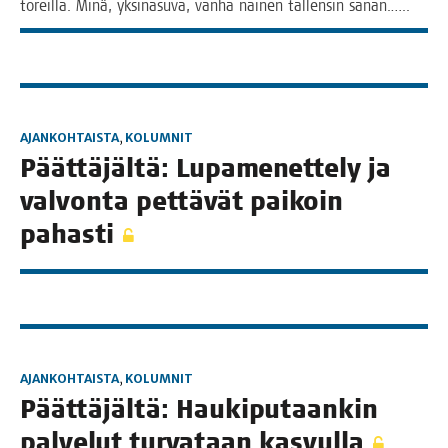
toreil­la. Minä, yksi­na­su­va, van­ha nai­nen tal­len­sin sanan.…..
AJANKOHTAISTA
,
KOLUMNIT
Päät­tä­jäl­tä: Lupa­me­net­te­ly ja
val­von­ta pet­tä­vät pai­koin
pahasti
AJANKOHTAISTA
,
KOLUMNIT
Päät­tä­jäl­tä: Hau­ki­pu­taan­kin
pal­ve­lut tur­va­taan kasvulla