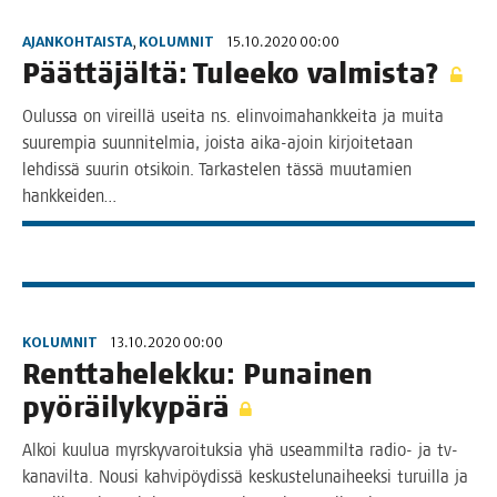
AJANKOHTAISTA
,
KOLUMNIT
15.10.2020 00:00
Päät­tä­jäl­tä: Tulee­ko valmista?
Oulus­sa on vireil­lä usei­ta ns. elin­voi­ma­hank­kei­ta ja mui­ta
suu­rem­pia suun­ni­tel­mia, jois­ta aika-ajoin kir­joi­te­taan
leh­dis­sä suu­rin otsi­koin. Tar­kas­te­len täs­sä muu­ta­mien
hankkeiden…
KOLUMNIT
13.10.2020 00:00
Rent­ta­he­lek­ku: Punai­nen
pyöräilykypärä
Alkoi kuu­lua myrs­ky­va­roi­tuk­sia yhä useam­mil­ta radio- ja tv-
kana­­vil­­ta. Nousi kah­vi­pöy­dis­sä kes­kus­te­lu­nai­heek­si turuil­la ja