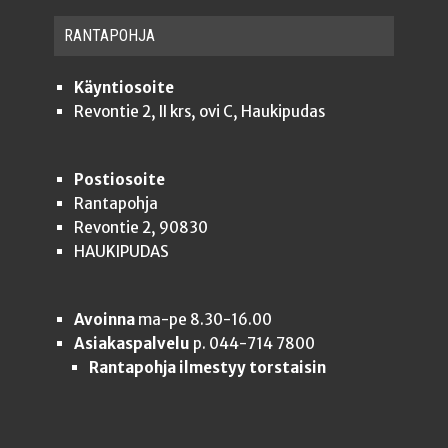
RAN­TA­POH­JA
Käyntiosoite
Revontie 2, II krs, ovi C, Haukipudas
Postiosoite
Rantapohja
Revontie 2, 90830
HAUKIPUDAS
Avoinna
ma-pe 8.30-16.00
Asiakaspalvelu
p. 044-714 7800
Rantapohja ilmestyy torstaisin