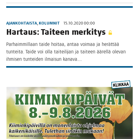
AJANKOHTAISTA
,
KOLUMNIT
15.10.2020 00:00
Har­taus: Tai­teen merkitys
Par­haim­mil­laan tai­de hoi­taa, antaa voi­maa ja herät­tää
tun­tei­ta. Tai­de voi olla tai­tei­li­jan ja tai­teen äärel­lä ole­van
ihmi­sen tun­tei­den ilmai­sun kanava.…