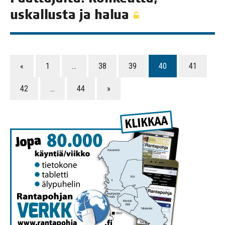
uskal­lus­ta ja halua
«
1
…
38
39
40
41
42
…
44
»