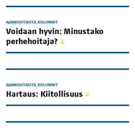
AJANKOHTAISTA
,
KOLUMNIT
Voi­daan hyvin: Minus­ta­ko
perhehoitaja?
AJANKOHTAISTA
,
KOLUMNIT
Har­taus: Kiitollisuus