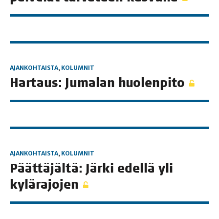
AJANKOHTAISTA
,
KOLUMNIT
Har­taus: Juma­lan huolenpito
AJANKOHTAISTA
,
KOLUMNIT
Päät­tä­jäl­tä: Jär­ki edel­lä yli
kylärajojen