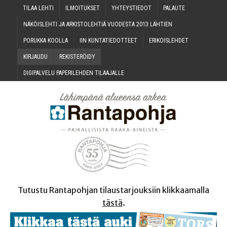
TILAA LEH­TI
ILMOI­TUK­SET
YHTEYS­TIE­DOT
PALAU­TE
NÄKÖIS­LEH­TI JA ARKIS­TO­LEH­TIÄ VUO­DES­TA 2013 LÄHTIEN
PORUK­KA KOOLLA
IIN KUN­TA­TIE­DOT­TEET
ERI­KOIS­LEH­DET
KIR­JAU­DU
REKIS­TE­RÖI­DY
DIGI­PAL­VE­LU PAPE­RI­LEH­DEN TILAAJALLE
Tutustu Rantapohjan tilaustarjouksiin klikkaamalla
tästä
.