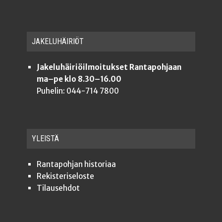
JAKE­LU­HÄI­RIÖT
Jakeluhäiriöilmoitukset Rantapohjaan
ma–pe klo 8.30–16.00
Puhelin: 044-714 7800
YLEISTÄ
Ran­ta­poh­jan historiaa
Rekis­te­ri­se­los­te
Tilauseh­dot