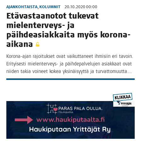
AJANKOHTAISTA
,
KOLUMNIT
20.10.2020 00:00
Etä­vas­taa­no­tot tuke­vat
mie­len­ter­veys- ja
päih­dea­siak­kai­ta myös korona-
aikana
Koro­­na-ajan rajoi­tuk­set ovat vai­kut­ta­neet ihmi­siin eri tavoin.
Eri­tyi­ses­ti mie­­len­­ter­­veys- ja päih­de­pal­ve­lu­jen asiak­kaat ovat
nii­den takia voi­neet kokea yksi­näi­syyt­tä ja turvattomuutta.…