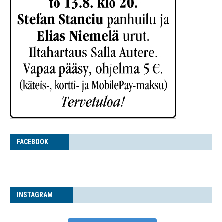
FACE­BOOK
INS­TA­GRAM