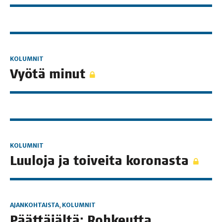
KOLUMNIT
Vyö­tä minut
KOLUMNIT
Luu­lo­ja ja toi­vei­ta koronasta
AJANKOHTAISTA
,
KOLUMNIT
Päät­tä­jäl­tä: Roh­keut­ta,