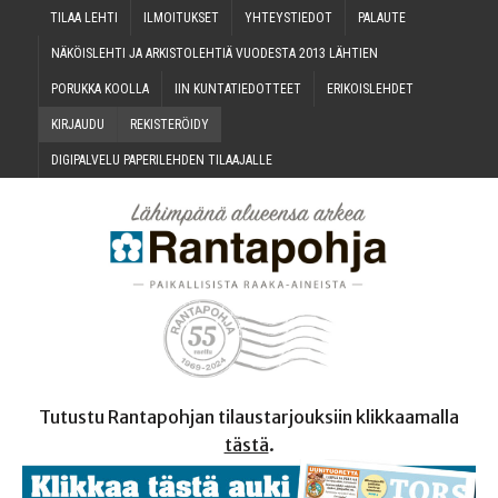
TILAA LEH­TI
ILMOI­TUK­SET
YHTEYS­TIE­DOT
PALAU­TE
NÄKÖIS­LEH­TI JA ARKIS­TO­LEH­TIÄ VUO­DES­TA 2013 LÄHTIEN
PORUK­KA KOOLLA
IIN KUN­TA­TIE­DOT­TEET
ERI­KOIS­LEH­DET
KIR­JAU­DU
REKIS­TE­RÖI­DY
DIGI­PAL­VE­LU PAPE­RI­LEH­DEN TILAAJALLE
Tutustu Rantapohjan tilaustarjouksiin klikkaamalla
tästä
.