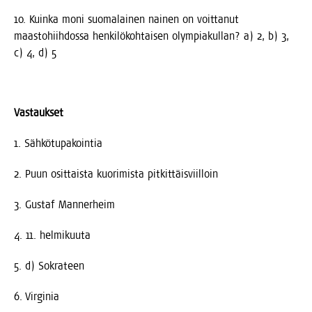
10. Kuin­ka moni suo­ma­lai­nen nai­nen on voit­ta­nut
maas­to­hiih­dos­sa hen­ki­lö­koh­tai­sen olym­pia­kul­lan? a) 2, b) 3,
c) 4, d) 5
Vas­tauk­set
1. Säh­kö­tu­pa­koin­tia
2. Puun osit­tais­ta kuo­ri­mis­ta pitkittäisviilloin
3. Gus­taf Mannerheim
4. 11. helmikuuta
5. d) Sokrateen
6. Vir­gi­nia