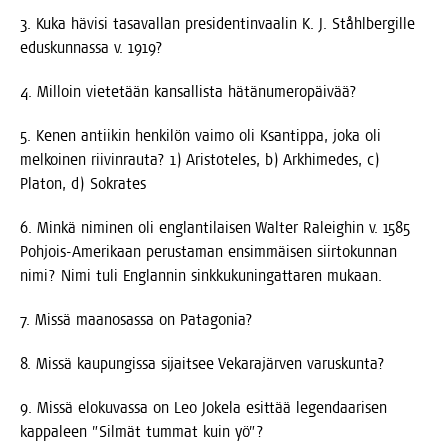
3. Kuka hävi­si tasa­val­lan pre­si­den­tin­vaa­lin K. J. Ståhl­ber­gil­le
edus­kun­nas­sa v. 1919?
4. Mil­loin vie­te­tään kan­sal­lis­ta hätänumeropäivää?
5. Kenen antii­kin hen­ki­lön vai­mo oli Ksan­tip­pa, joka oli
mel­koi­nen rii­vin­rau­ta? 1) Aris­to­te­les, b) Ark­hi­me­des, c)
Pla­ton, d) Sokrates
6. Min­kä nimi­nen oli englan­ti­lai­sen Wal­ter Raleig­hin v. 1585
Poh­jois-Ame­ri­kaan perus­ta­man ensim­mäi­sen siir­to­kun­nan
nimi? Nimi tuli Englan­nin sink­ku­ku­nin­gat­ta­ren mukaan.
7. Mis­sä maan­osas­sa on Patagonia?
8. Mis­sä kau­pun­gis­sa sijait­see Veka­ra­jär­ven varuskunta?
9. Mis­sä elo­ku­vas­sa on Leo Joke­la esit­tää legen­daa­ri­sen
kap­pa­leen ”Sil­mät tum­mat kuin yö”?