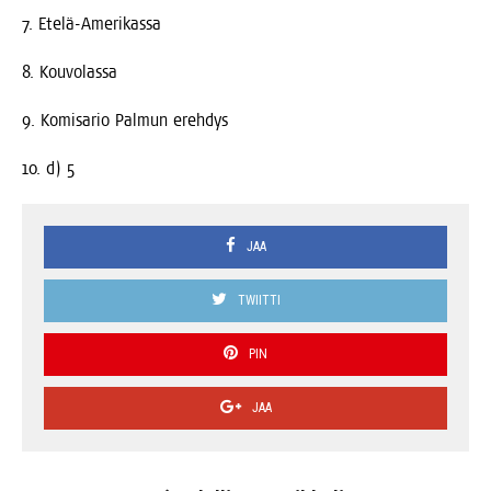
7. Ete­lä-Ame­ri­kas­sa
8. Kou­vo­las­sa
9. Komi­sa­rio Pal­mun erehdys
10. d) 5
JAA
TWIITTI
PIN
JAA