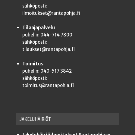
sähköposti:
ilmoitukset@rantapohja.fi
Tilaajapalvelu
puhelin: 044-714 7800
sähköposti:
tilaukset@rantapohja.fi
Toimitus
puhelin: 040-517 3842
sähköposti:
toimitus@rantapohja.fi
JAKE­LU­HÄI­RIÖT
Jakeluhäiriöilmoitukset Rantapohjaan