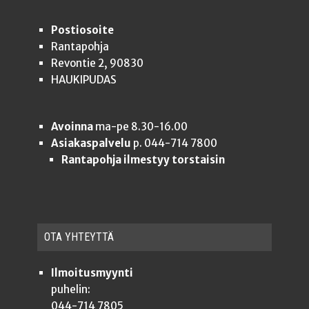
Postiosoite
Rantapohja
Revontie 2, 90830
HAUKIPUDAS
Avoinna
ma-pe 8.30-16.00
Asiakaspalvelu
p. 044-714 7800
Rantapohja ilmestyy torstaisin
OTA YHTEYT­TÄ
Ilmoitusmyynti
puhelin:
044-714 7805