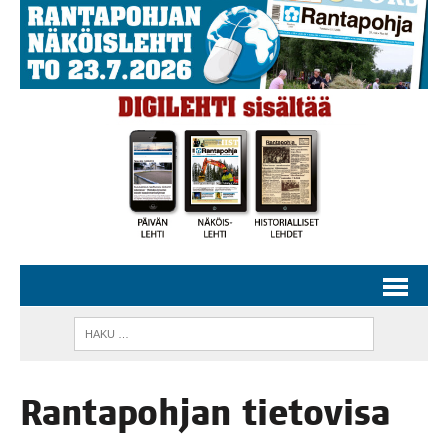
Ran­ta­poh­jan tie­to­vi­sa