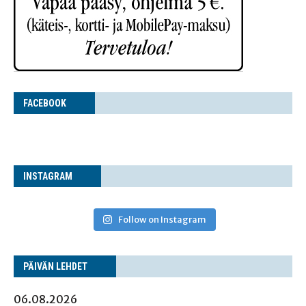
FACE­BOOK
INS­TA­GRAM
Follow on Instagram
PÄI­VÄN LEHDET
06.08.2026