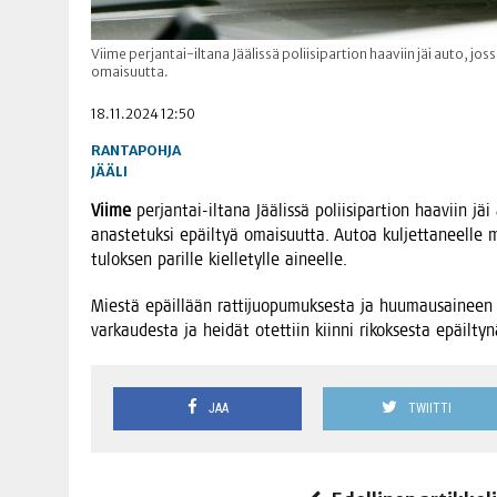
Viime perjantai-iltana Jäälissä poliisipartion haaviin jäi auto, joss
omaisuutta.
18.11.2024 12:50
RANTAPOHJA
JÄÄLI
Vii­me
per­jan­tai-ilta­na Jää­lis­sä polii­si­par­tion haa­viin jäi
anas­te­tuk­si epäil­tyä omai­suut­ta. Autoa kul­jet­ta­neel­le mi
tulok­sen paril­le kiel­le­tyl­le aineelle.
Mies­tä epäil­lään rat­ti­juo­pu­muk­ses­ta ja huu­mausai­neen k
var­kau­des­ta ja hei­dät otet­tiin kiin­ni rikok­ses­ta epäiltyn
JAA
TWIITTI