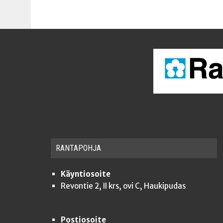
RAN­TA­POH­JA
Käyntiosoite
Revontie 2, II krs, ovi C, Haukipudas
Postiosoite