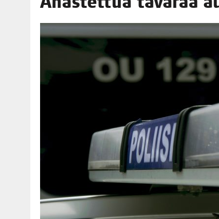
Anas­tet­tua tava­raa 
06.08.2026
|
TOI­VEI­DEN KOTI IISTÄ!
06.08.2026
|
KII­MIN­KI­PÄI­VÄT JÄR­JES­TE­TÄÄN PERIN­TEI­TÄ KUNNIOIT