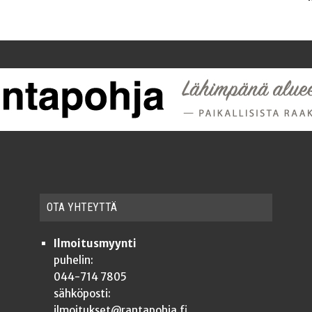
OTA YHTEYT­TÄ
Ilmoitusmyynti
puhelin:
044-714 7805
sähköposti:
ilmoitukset@rantapohja.fi