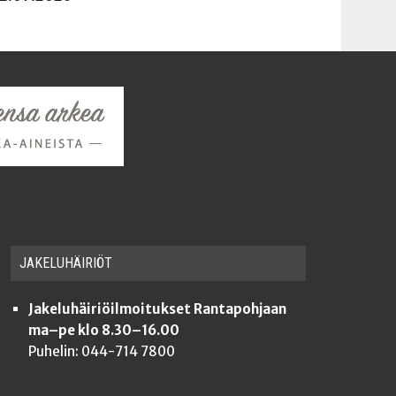
JAKE­LU­HÄI­RIÖT
Jakeluhäiriöilmoitukset Rantapohjaan
ma–pe klo 8.30–16.00
Puhelin: 044-714 7800