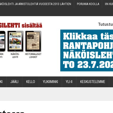
KÖIS­LEH­TI JA ARKIS­TO­LEH­TIÄ VUO­DES­TA 2013 LÄHTIEN
PORUK­KA KOOLLA
IIN KU
Tutustu
­KI
JÄÄ­LI
KEL­LO
YLI­KII­MIN­KI
YLI-II
KES­KUS­TE­LEM­ME
STA