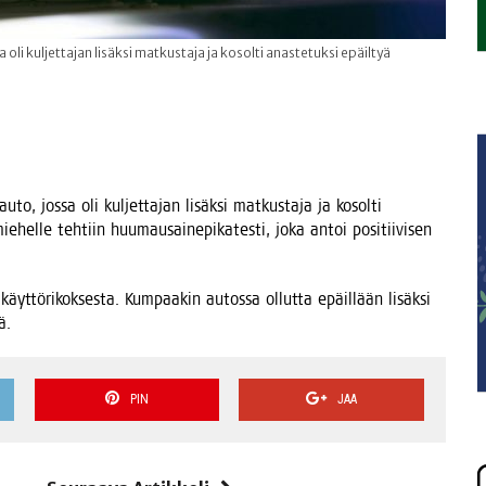
a oli kuljettajan lisäksi matkustaja ja kosolti anastetuksi epäiltyä
 auto, jos­sa oli kul­jet­ta­jan lisäk­si mat­kus­ta­ja ja kosol­ti
e­hel­le teh­tiin huu­mausai­ne­pi­ka­tes­ti, joka antoi posi­tii­vi­sen
äyt­tö­ri­kok­ses­ta. Kum­paa­kin autos­sa ollut­ta epäil­lään lisäk­si
ä.
PIN
JAA