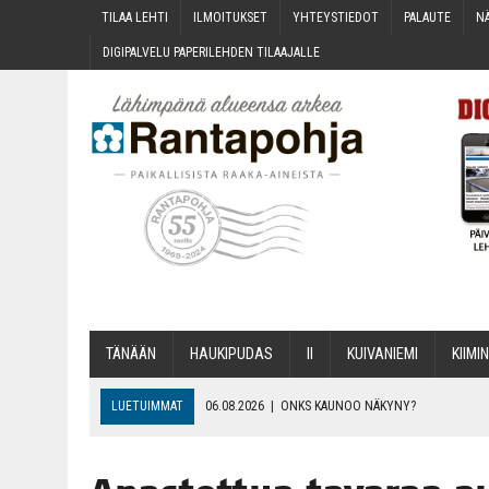
TILAA LEH­TI
ILMOI­TUK­SET
YHTEYS­TIE­DOT
PALAU­TE
NÄ
DIGI­PAL­VE­LU PAPE­RI­LEH­DEN TILAAJALLE
TÄNÄÄN
HAU­KI­PU­DAS
II
KUI­VA­NIE­MI
KII­MIN
LUETUIMMAT
06.08.2026
|
ONKS KAU­NOO NÄKYNY?
06.08.2026
|
MAKA­RO­NI­LAA­TI­KOL­LA ARKEEN
06.08.2026
|
OPIN­TOI­HIN KAN­SA­LAIS­OPIS­TOS­SA VOI SAA­DA AVUSTU