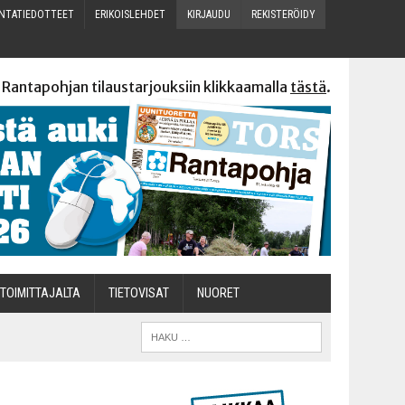
N­TA­TIE­DOT­TEET
ERI­KOIS­LEH­DET
KIR­JAU­DU
REKIS­TE­RÖI­DY
 Rantapohjan tilaustarjouksiin klikkaamalla
tästä
.
TOI­MIT­TA­JAL­TA
TIETOVISAT
NUO­RET