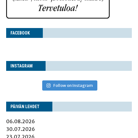
FACE­BOOK
INS­TA­GRAM
Follow on Instagram
PÄI­VÄN LEHDET
06.08.2026
30.07.2026
23.07.2026