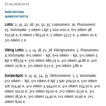
27.04.2020 23:33
RANTAPOHJA
AJANKOHTAISTA
Lot­to:
2, 19, 22, 28, 30, 32, 35. Lisä­nu­me­ro: 20. Plus­nu­me­ro:
25. Voi­ton­ja­ko: 7 oikein 1 kpl 5 000 000 e, 6+1 oikein 98
672,56 e, 6 oikein 1 803,22 e, 5 oikein 53,77 e, 4 oikein 10 e,
3+1 oikein 2 e.
Viking Lot­to:
1, 7, 14, 18, 21, 38. Viking­nu­me­ro: 5. Plus­nu­me­ro:
11 Voi­ton­ja­ko: 6+1 oikein – kpl, 6+0 oikein – kpl, 5+1 oikein 5
kpl 6 883,59 e, 5+0 oikein 680,79 e, 4+1 oikein 42,86 e, 4+0
oikein 21,61 e, 3+1 oikein 6,77 e, 3+0 oikein 3,86 e.
Euro­jack­pot:
6, 13, 15, 34, 35. Täh­ti­nu­me­rot: 1, 5. Voi­ton­ja­ko:
5+2 oikein – kpl, 5+1 oikein 6 kpl 3 920 309,50 e, 5+0 oikein
126 074,40 e, 4+2 oikein 4 944,00 e, 4+1 oikein 254,30 e, 4+0
oikein 110,10 e, 3+2 oikein 63,00 e, 2+2 oikein 22,50 e, 3+1
oikein 18,30 e, 3+0 oikein 14,40 e, 1+2 oikein 10,90 e, 2+1
oikein 8,00 e.