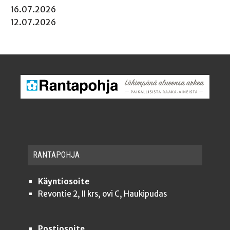
16.07.2026
12.07.2026
RAN­TA­POH­JA
Käyntiosoite
Revontie 2, II krs, ovi C, Haukipudas
Postiosoite