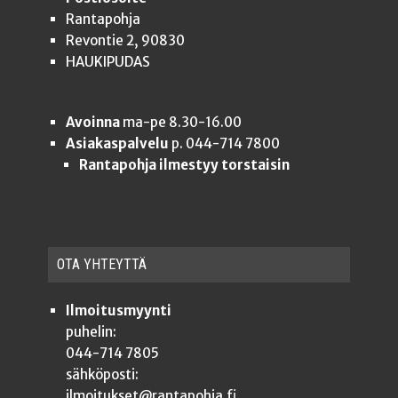
Rantapohja
Revontie 2, 90830
HAUKIPUDAS
Avoinna
ma-pe 8.30-16.00
Asiakaspalvelu
p. 044-714 7800
Rantapohja ilmestyy torstaisin
OTA YHTEYT­TÄ
Ilmoitusmyynti
puhelin:
044-714 7805
sähköposti:
ilmoitukset@rantapohja.fi