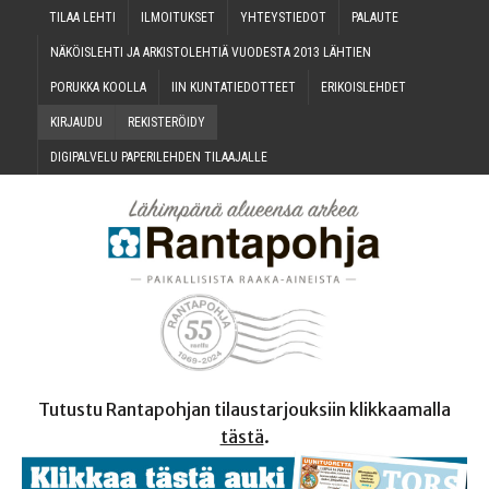
TILAA LEH­TI
ILMOI­TUK­SET
YHTEYS­TIE­DOT
PALAU­TE
NÄKÖIS­LEH­TI JA ARKIS­TO­LEH­TIÄ VUO­DES­TA 2013 LÄHTIEN
PORUK­KA KOOLLA
IIN KUN­TA­TIE­DOT­TEET
ERI­KOIS­LEH­DET
KIR­JAU­DU
REKIS­TE­RÖI­DY
DIGI­PAL­VE­LU PAPE­RI­LEH­DEN TILAAJALLE
Tutustu Rantapohjan tilaustarjouksiin klikkaamalla
tästä
.