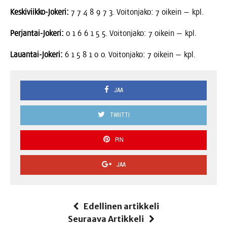
Kes­ki­viik­ko-Joke­ri:
7 7 4 8 9 7 3. Voi­ton­ja­ko: 7 oikein — kpl.
Per­jan­tai-Joke­ri:
0 1 6 6 1 5 5. Voi­ton­ja­ko: 7 oikein — kpl.
Lau­an­tai-Joke­ri:
6 1 5 8 1 0 0. Voi­ton­ja­ko: 7 oikein — kpl.
JAA
TWIITTI
PIN
JAA
Edellinen artikkeli
Seuraava Artikkeli