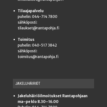
Tilaajapalvelu
puhelin: 044-714 7800
sähköposti:
tilaukset@rantapohja.fi
Toimitus
puhelin: 040-517 3842
sähköposti:
toimitus@rantapohja.fi
JAKE­LU­HÄI­RIÖT
Jakeluhäiriöilmoitukset Rantapohjaan
ma–pe klo 8.30–16.00