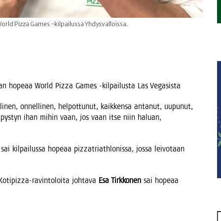
 World Pizza Games -kilpailussa Yhdysvalloissa.
tu­aan hope­aa World Pizza Games ‑kil­pai­lus­ta Las Vegasista
li­nen, onnel­li­nen, hel­pot­tu­nut, kaik­ken­sa anta­nut, uupu­nut,
tä pys­tyn ihan mihin vaan, jos vaan itse niin haluan,
sai kil­pai­lus­sa hope­aa pizzat­riath­lo­nis­sa, jos­sa lei­vo­taan
oti­pizza-ravin­to­loi­ta joh­ta­va
Esa Tirk­ko­nen
sai hope­aa