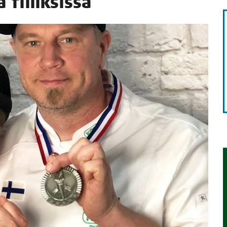
a fiiliksissä
TAEN