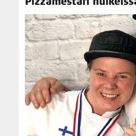
Pizza­mes­ta­ri hui­keis­s
06.08.2026
|
TOI­VEI­DEN KOTI IISTÄ!
06.08.2026
|
KII­MIN­KI­PÄI­VÄT JÄR­JES­TE­TÄÄN PERIN­TEI­TÄ KUNNIOIT