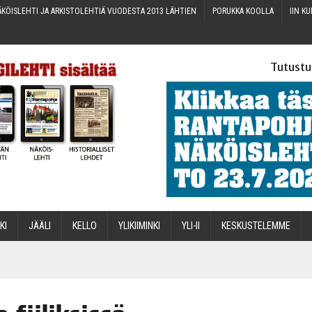
KÖIS­LEH­TI JA ARKIS­TO­LEH­TIÄ VUO­DES­TA 2013 LÄHTIEN
PORUK­KA KOOLLA
IIN KU
Tutustu
­KI
JÄÄ­LI
KEL­LO
YLI­KII­MIN­KI
YLI-II
KES­KUS­TE­LEM­ME
STA