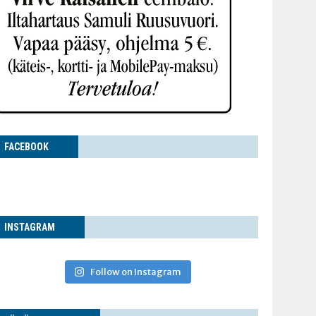
FACE­BOOK
INS­TA­GRAM
Follow on Instagram