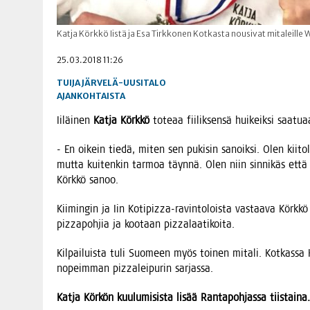
Katja Körkkö Iistä ja Esa Tirkkonen Kotkasta nousivat mitaleille
25.03.2018 11:26
TUIJA JÄRVELÄ-UUSITALO
AJANKOHTAISTA
Iiläi­nen
Kat­ja Körk­kö
tote­aa fii­lik­sen­sä hui­keik­si saa­
- En oikein tie­dä, miten sen puki­sin sanoik­si. Olen kii­tol­
mut­ta kui­ten­kin tar­moa täyn­nä. Olen niin sin­ni­käs et
Körk­kö sanoo.
Kii­min­gin ja Iin Koti­pizza-ravin­to­lois­ta vas­taa­va Körk­kö 
pizza­poh­jia ja koo­taan pizzalaatikoita.
Kil­pai­luis­ta tuli Suo­meen myös toi­nen mita­li. Kot­kas­sa K
nopeim­man pizza­lei­pu­rin sarjassa.
Kat­ja Kör­kön kuu­lu­mi­sis­ta lisää Ran­ta­poh­jas­sa tiistaina.