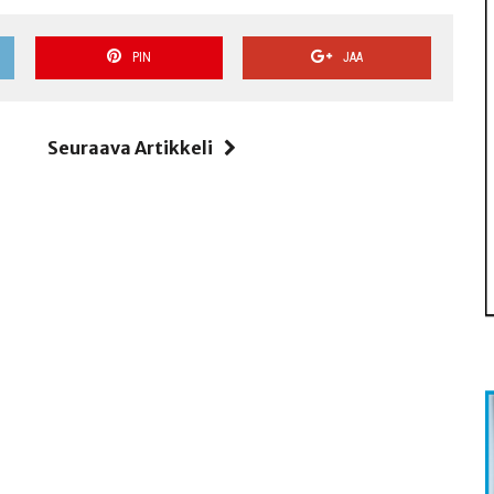
PIN
JAA
i
Seuraava Artikkeli