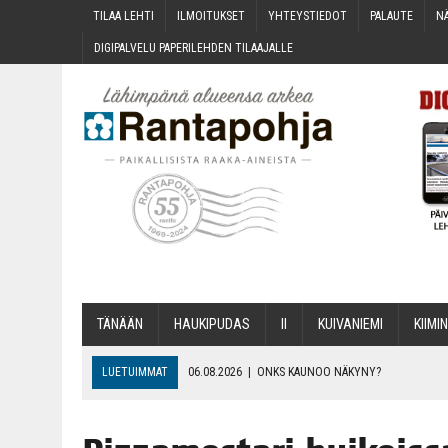
TILAA LEH­TI
ILMOI­TUK­SET
YHTEYS­TIE­DOT
PALAU­TE
NÄ
DIGI­PAL­VE­LU PAPE­RI­LEH­DEN TILAAJALLE
TÄNÄÄN
HAU­KI­PU­DAS
II
KUI­VA­NIE­MI
KII­MIN
LUETUIMMAT
06.08.2026
|
ONKS KAU­NOO NÄKYNY?
06.08.2026
|
MAKA­RO­NI­LAA­TI­KOL­LA ARKEEN
06.08.2026
|
OPIN­TOI­HIN KAN­SA­LAIS­OPIS­TOS­SA VOI SAA­DA AVUSTU