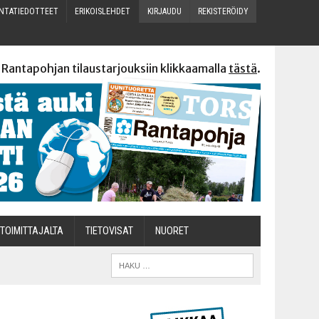
N­TA­TIE­DOT­TEET
ERI­KOIS­LEH­DET
KIR­JAU­DU
REKIS­TE­RÖI­DY
 Rantapohjan tilaustarjouksiin klikkaamalla
tästä
.
TOI­MIT­TA­JAL­TA
TIETOVISAT
NUO­RET