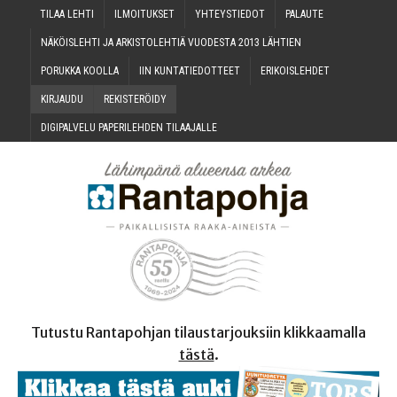
TILAA LEH­TI
ILMOI­TUK­SET
YHTEYS­TIE­DOT
PALAU­TE
NÄKÖIS­LEH­TI JA ARKIS­TO­LEH­TIÄ VUO­DES­TA 2013 LÄHTIEN
PORUK­KA KOOLLA
IIN KUN­TA­TIE­DOT­TEET
ERI­KOIS­LEH­DET
KIR­JAU­DU
REKIS­TE­RÖI­DY
DIGI­PAL­VE­LU PAPE­RI­LEH­DEN TILAAJALLE
Tutustu Rantapohjan tilaustarjouksiin klikkaamalla
tästä
.