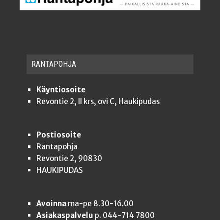
RAN­TA­POH­JA
Käyntiosoite
Revontie 2, II krs, ovi C, Haukipudas
Postiosoite
Rantapohja
Revontie 2, 90830
HAUKIPUDAS
Avoinna
ma-pe 8.30-16.00
Asiakaspalvelu
p. 044-714 7800