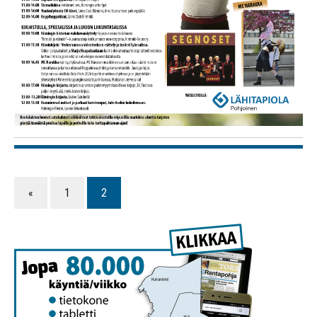
«
1
2