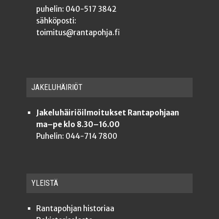
puhelin: 040-517 3842
sähköposti:
toimitus@rantapohja.fi
JAKE­LU­HÄI­RIÖT
Jakeluhäiriöilmoitukset Rantapohjaan
ma–pe klo 8.30–16.00
Puhelin: 044-714 7800
YLEISTÄ
Ran­ta­poh­jan historiaa