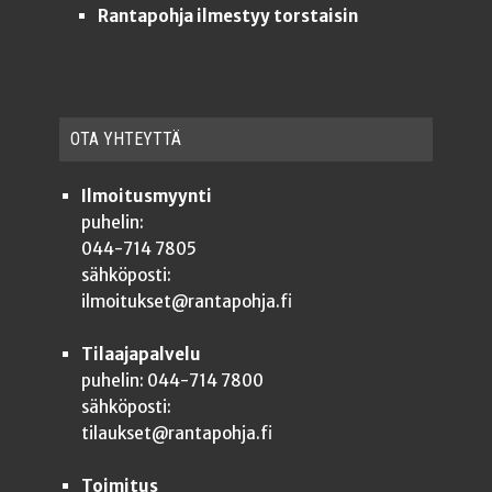
Rantapohja ilmestyy torstaisin
OTA YHTEYT­TÄ
Ilmoitusmyynti
puhelin:
044-714 7805
sähköposti:
ilmoitukset@rantapohja.fi
Tilaajapalvelu
puhelin: 044-714 7800
sähköposti:
tilaukset@rantapohja.fi
Toimitus