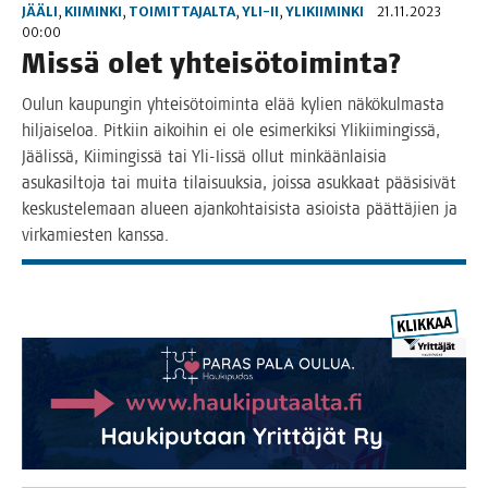
JÄÄLI
,
KIIMINKI
,
TOIMITTAJALTA
,
YLI-II
,
YLIKIIMINKI
21.11.2023
00:00
Mis­sä olet yhteisötoiminta?
Oulun kau­pun­gin yhtei­sö­toi­min­ta elää kylien näkö­kul­mas­ta
hil­jai­se­loa. Pit­kiin aikoi­hin ei ole esi­mer­kik­si Yli­kii­min­gis­sä,
Jää­lis­sä, Kii­min­gis­sä tai Yli-Iis­sä ollut min­kään­lai­sia
asu­ka­sil­to­ja tai mui­ta tilai­suuk­sia, jois­sa asuk­kaat pää­si­si­vät
kes­kus­te­le­maan alu­een ajan­koh­tai­sis­ta asiois­ta päät­tä­jien ja
vir­ka­mies­ten kanssa.