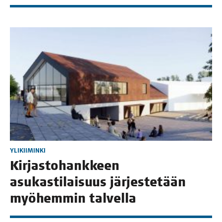
YLIKIIMINKI
Kir­jas­to­hank­keen
asu­kas­ti­lai­suus jär­jes­te­tään
myö­hem­min talvella