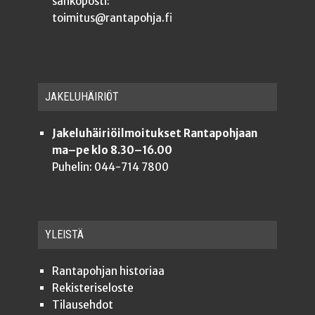
sähköposti:
toimitus@rantapohja.fi
JAKE­LU­HÄI­RIÖT
Jakeluhäiriöilmoitukset Rantapohjaan
ma–pe klo 8.30–16.00
Puhelin: 044-714 7800
YLEISTÄ
Ran­ta­poh­jan historiaa
Rekis­te­ri­se­los­te
Tilauseh­dot