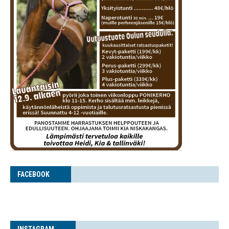
FACE­BOOK
INS­TA­GRAM