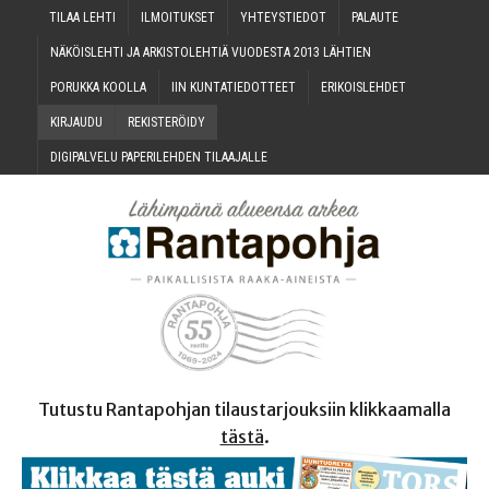
TILAA LEH­TI
ILMOI­TUK­SET
YHTEYS­TIE­DOT
PALAU­TE
NÄKÖIS­LEH­TI JA ARKIS­TO­LEH­TIÄ VUO­DES­TA 2013 LÄHTIEN
PORUK­KA KOOLLA
IIN KUN­TA­TIE­DOT­TEET
ERI­KOIS­LEH­DET
KIR­JAU­DU
REKIS­TE­RÖI­DY
DIGI­PAL­VE­LU PAPE­RI­LEH­DEN TILAAJALLE
Tutustu Rantapohjan tilaustarjouksiin klikkaamalla
tästä
.