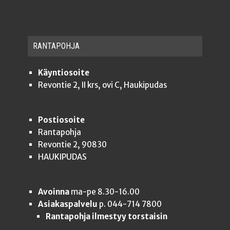
RAN­TA­POH­JA
Käyntiosoite
Revontie 2, II krs, ovi C, Haukipudas
Postiosoite
Rantapohja
Revontie 2, 90830
HAUKIPUDAS
Avoinna
ma-pe 8.30-16.00
Asiakaspalvelu
p. 044-714 7800
Rantapohja ilmestyy torstaisin