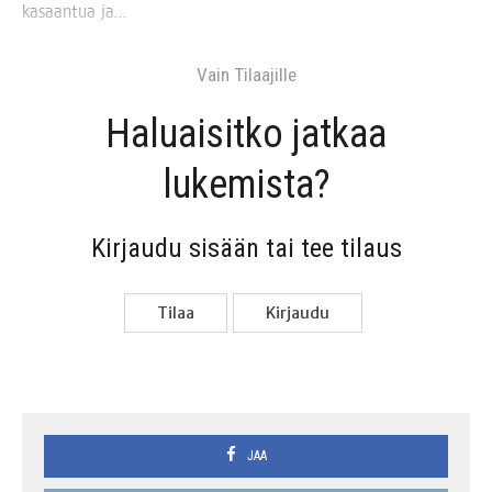
kasaan­tua ja…
Vain Tilaa­jil­le
Haluai­sit­ko jat­kaa
lukemista?
Kir­jau­du sisään tai tee tilaus
Tilaa
Kir­jau­du
JAA