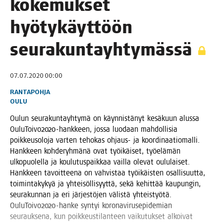
koke­muk­set
hyö­ty­käyt­töön
seurakuntayhtymässä
07.07.2020 00:00
RANTAPOHJA
OULU
Oulun seu­ra­kun­tayh­ty­mä on käyn­nis­tä­nyt kesä­kuun alus­sa
Oulu­Toi­vo2020-hank­keen, jos­sa luo­daan mah­dol­li­sia
poik­keus­o­lo­ja var­ten teho­kas ohjaus- ja koor­di­naa­tio­mal­li.
Hank­keen koh­de­ryh­mä­nä ovat työi­käi­set, työ­elä­män
ulko­puo­lel­la ja kou­lu­tus­paik­kaa vail­la ole­vat oulu­lai­set.
Hank­keen tavoit­tee­na on vah­vis­taa työi­käis­ten osal­li­suut­ta,
toi­min­ta­ky­kyä ja yhtei­söl­li­syyt­tä, sekä kehit­tää kau­pun­gin,
seu­ra­kun­nan ja eri jär­jes­tö­jen välis­tä yhteis­työ­tä.
Oulu­Toi­vo2020-han­ke syn­tyi koro­na­vi­ruse­pi­de­mian
seu­rauk­se­na, kun poik­keus­ti­lan­teen vai­ku­tuk­set alkoi­vat