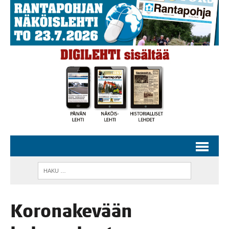
Koro­na­ke­vään