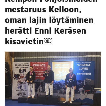
mes­ta­ruus Kel­loon,
oman lajin löy­tä­mi­nen
herät­ti Enni Kerä­sen
kisavietin￼