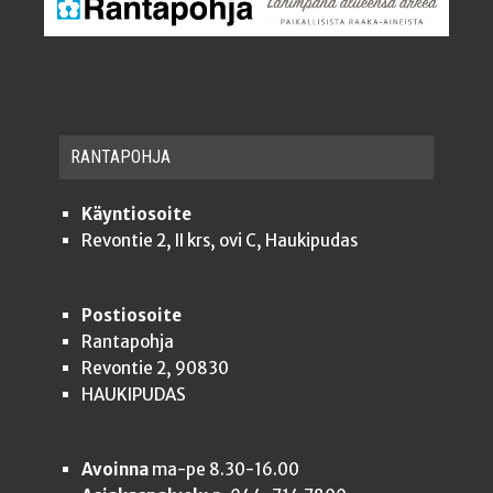
RAN­TA­POH­JA
Käyntiosoite
Revontie 2, II krs, ovi C, Haukipudas
Postiosoite
Rantapohja
Revontie 2, 90830
HAUKIPUDAS
Avoinna
ma-pe 8.30-16.00