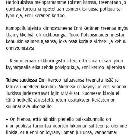
Har­joi­tuk­sis­sa me spar­raam­me tois­ten kans­sa, tree­na­taan jo
opit­tu­ja tai­to­ja ja ope­tel­laan esi­mer­kik­si uusia pot­ku­ja tai
lyön­te­jä, Enni Kerä­nen kertoo.
Kamp­pai­lu­la­jeis­ta kiin­nos­tu­nee­na Enni Kerä­nen tree­naa myös
thai­nyrk­kei­lyä, eli kick­boxin­gia. Tuo­re Poh­jois­mai­den mes­ta­ri
kehuu­kin val­men­ta­jaan­sa, joka osaa kor­ja­ta vir­heet ja kehuu
onnistumisista.
– Kem­po ero­aa kick­boxin­gis­ta siten, että sii­nä ei saa lyö­dä
kyy­när­pääl­lä eikä teh­dä pol­vi­pot­ku­ja, Enni ker­too lajieroista.
Tule­vai­suu­des­sa
Enni ker­too halua­van­sa tree­na­ta lisää ja
läh­teä uudel­leen kisoi­hin. Mie­les­sä on käy­nyt jo ensi vuon­na
Tur­kis­sa jär­jes­tet­tä­vät lajin MM-kisat. Suo­mes­sa kiso­ja ei
täl­lä het­kel­lä jär­jes­te­tä, joten kisa­tak­seen Keräs­ten on
suun­nat­ta­va ulkomaille.
– On hie­noa, että näin­kin pie­nel­lä paik­ka­kun­nal­la on
moni­puo­lis­ta tar­jon­taa nuor­ten lii­kun­nan suh­teen ja olem­me
iloi­sia, että Enni on löy­tä­nyt oman jut­tun­sa, van­hem­mat