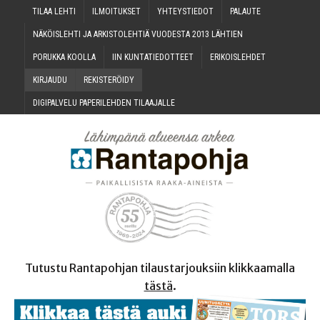
TILAA LEH­TI
ILMOI­TUK­SET
YHTEYS­TIE­DOT
PALAU­TE
NÄKÖIS­LEH­TI JA ARKIS­TO­LEH­TIÄ VUO­DES­TA 2013 LÄHTIEN
PORUK­KA KOOLLA
IIN KUN­TA­TIE­DOT­TEET
ERI­KOIS­LEH­DET
KIR­JAU­DU
REKIS­TE­RÖI­DY
DIGI­PAL­VE­LU PAPE­RI­LEH­DEN TILAAJALLE
Tutustu Rantapohjan tilaustarjouksiin klikkaamalla
tästä
.