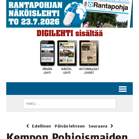
Edellinen
Päivän lehteen
Seuraava
Kem­pon Poh­jois­mai­den