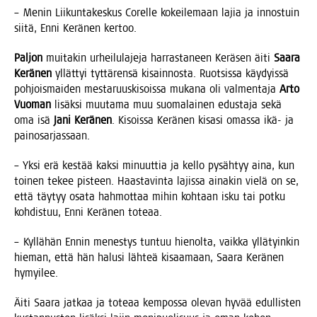
– Menin Lii­kun­ta­kes­kus Corel­le kokei­le­maan lajia ja innos­tuin
sii­tä, Enni Kerä­nen kertoo.
Pal­jon
mui­ta­kin urhei­lu­la­je­ja har­ras­ta­neen Kerä­sen äiti
Saa­ra
Kerä­nen
yllät­tyi tyt­tä­ren­sä kisain­nos­ta. Ruot­sis­sa käy­dyis­sä
poh­jois­mai­den mes­ta­ruus­ki­sois­sa muka­na oli val­men­ta­ja
Arto
Vuo­man
lisäk­si muu­ta­ma muu suo­ma­lai­nen edus­ta­ja sekä
oma isä
Jani Kerä­nen
. Kisois­sa Kerä­nen kisa­si omas­sa ikä- ja
painosarjassaan.
– Yksi erä kes­tää kak­si minuut­tia ja kel­lo pysäh­tyy aina, kun
toi­nen tekee pis­teen. Haas­ta­vin­ta lajis­sa aina­kin vie­lä on se,
että täy­tyy osa­ta hah­mot­taa mihin koh­taan isku tai pot­ku
koh­dis­tuu, Enni Kerä­nen toteaa.
– Kyl­lä­hän Ennin menes­tys tun­tuu hie­nol­ta, vaik­ka yllä­tyin­kin
hie­man, että hän halusi läh­teä kisaa­maan, Saa­ra Kerä­nen
hymyilee.
Äiti Saa­ra jat­kaa ja tote­aa kem­pos­sa ole­van hyvää edul­lis­ten