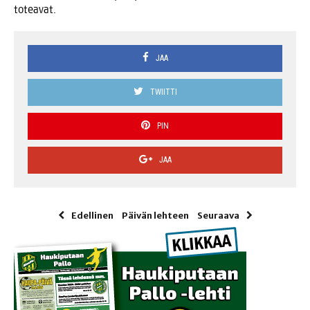
toteavat.
JAA
TWIITTI
PIN
JAA
Edellinen
Päivän lehteen
Seuraava