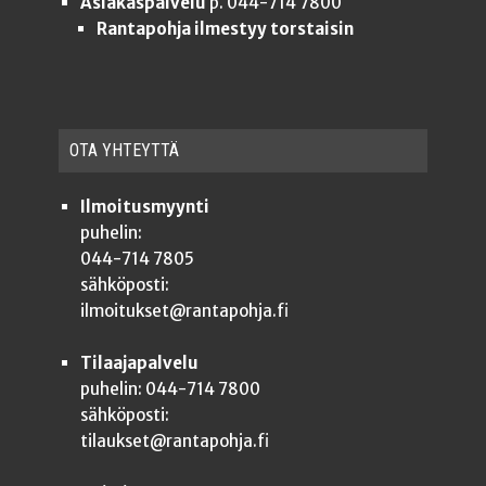
Asiakaspalvelu
p. 044-714 7800
Rantapohja ilmestyy torstaisin
OTA YHTEYT­TÄ
Ilmoitusmyynti
puhelin:
044-714 7805
sähköposti:
ilmoitukset@rantapohja.fi
Tilaajapalvelu
puhelin: 044-714 7800
sähköposti:
tilaukset@rantapohja.fi