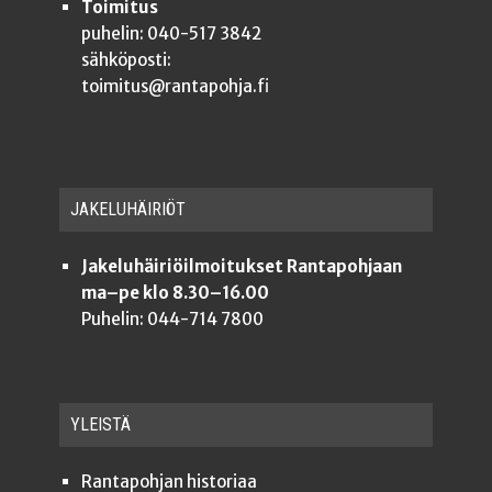
Toimitus
puhelin: 040-517 3842
sähköposti:
toimitus@rantapohja.fi
JAKE­LU­HÄI­RIÖT
Jakeluhäiriöilmoitukset Rantapohjaan
ma–pe klo 8.30–16.00
Puhelin: 044-714 7800
YLEISTÄ
Ran­ta­poh­jan historiaa