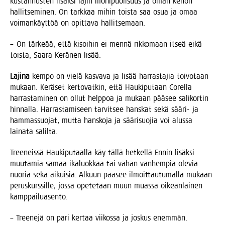
kus­tan­nus­ten lisäk­si lajin moni­puo­li­suus ja oman kehon
hal­lit­se­mi­nen. On tark­kaa mihin tois­ta saa osua ja omaa
voi­man­käyt­töä on opit­ta­va hallitsemaan.
– On tär­ke­ää, että kisoi­hin ei men­nä rik­ko­maan itseä eikä
tois­ta, Saa­ra Kerä­nen lisää.
Laji­na
kem­po on vie­lä kas­va­va ja lisää har­ras­ta­jia toi­vo­taan
mukaan. Kerä­set ker­to­vat­kin, että Hau­ki­pu­taan Corel­la
har­ras­ta­mi­nen on ollut help­poa ja mukaan pää­see sali­kor­tin
hin­nal­la. Har­ras­ta­mi­seen tar­vit­see hans­kat sekä sää­ri- ja
ham­mas­suo­jat, mut­ta hans­ko­ja ja sää­ri­suo­jia voi alus­sa
lai­na­ta salilta.
Tree­neis­sä Hau­ki­pu­taal­la käy täl­lä het­kel­lä Ennin lisäk­si
muu­ta­mia samaa ikä­luok­kaa tai vähän van­hem­pia ole­via
nuo­ria sekä aikui­sia. Alkuun pää­see ilmoit­tau­tu­mal­la mukaan
perus­kurs­sil­le, jos­sa ope­te­taan muun muas­sa oikean­lai­nen
kamppailuasento.
– Tree­ne­jä on pari ker­taa vii­kos­sa ja jos­kus enem­män.