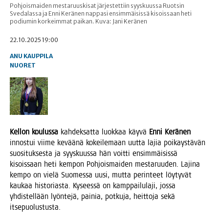
Pohjoismaiden mestaruuskisat järjestettiin syyskuussa Ruotsin
Svedalassa ja Enni Keränen nappasi ensimmäisissä kisoissaan heti
podiumin korkeimmat paikan. Kuva: Jani Keränen
22.10.2025 19:00
ANU KAUPPILA
NUORET
Kel­lon kou­lus­sa
kah­dek­sat­ta luok­kaa käy­vä
Enni Kerä­nen
innos­tui vii­me kevää­nä kokei­le­maan uut­ta lajia poi­kays­tä­vän
suo­si­tuk­ses­ta ja syys­kuus­sa hän voit­ti ensim­mäi­sis­sä
kisois­saan heti kem­pon Poh­jois­mai­den mes­ta­ruu­den. Laji­na
kem­po on vie­lä Suo­mes­sa uusi, mut­ta perin­teet löy­ty­vät
kau­kaa his­to­rias­ta. Kysees­sä on kamp­pai­lu­la­ji, jos­sa
yhdis­tel­lään lyön­te­jä, pai­nia, pot­ku­ja, heit­to­ja sekä
itsepuolustusta.