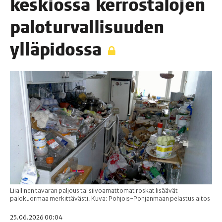
kes­kiös­sä ker­ros­ta­lo­jen
palo­tur­val­li­suu­den
ylläpidossa
Liiallinen tavaran paljous tai siivoamattomat roskat lisäävät
palokuormaa merkittävästi. Kuva: Pohjois-Pohjanmaan pelastuslaitos
25.06.2026 00:04