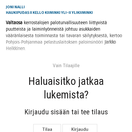
JONI NALLI
HAUKIPUDAS
II
KELLO
KIIMINKI
YLI-II
YLIKIIMINKI
Val­tao­sa
ker­ros­ta­lo­jen palo­tur­val­li­suu­teen liit­ty­vis­tä
puut­teis­ta ja lai­min­lyön­neis­tä joh­tuu asuk­kai­den
vää­rän­lai­ses­ta toi­min­nas­ta tai tava­ran säi­ly­tyk­ses­tä, ker­too
Poh­jois-Poh­jan­maa pelas­tus­lai­tok­sen paloin­si­nöö­ri
Jark­ko
Heik­ki­nen
.
Vain Tilaa­jil­le
Haluai­sit­ko jat­kaa
lukemista?
Kir­jau­du sisään tai tee tilaus
Tilaa
Kir­jau­du