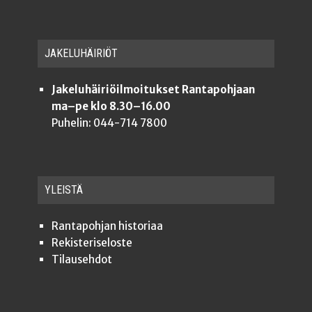
JAKE­LU­HÄI­RIÖT
Jakeluhäiriöilmoitukset Rantapohjaan
ma–pe klo 8.30–16.00
Puhelin: 044-714 7800
YLEISTÄ
Ran­ta­poh­jan historiaa
Rekis­te­ri­se­los­te
Tilauseh­dot