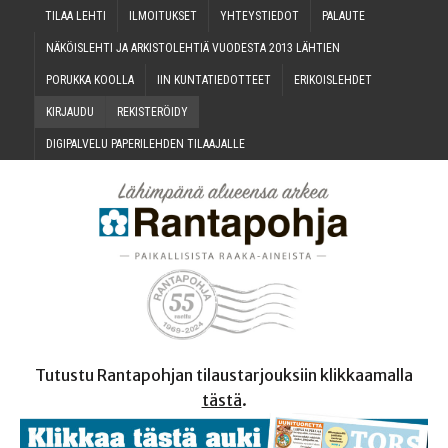
TILAA LEH­TI
ILMOI­TUK­SET
YHTEYS­TIE­DOT
PALAU­TE
NÄKÖIS­LEH­TI JA ARKIS­TO­LEH­TIÄ VUO­DES­TA 2013 LÄHTIEN
PORUK­KA KOOLLA
IIN KUN­TA­TIE­DOT­TEET
ERI­KOIS­LEH­DET
KIR­JAU­DU
REKIS­TE­RÖI­DY
DIGI­PAL­VE­LU PAPE­RI­LEH­DEN TILAAJALLE
Tutustu Rantapohjan tilaustarjouksiin klikkaamalla
tästä
.