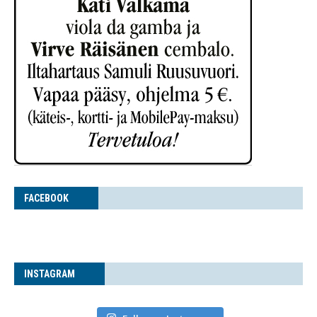
FACE­BOOK
INS­TA­GRAM