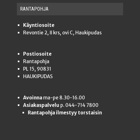
RAN­TA­POH­JA
Käyntiosoite
Revontie 2, II krs, ovi C, Haukipudas
Postiosoite
Rantapohja
PL 15, 90831
HAUKIPUDAS
Avoinna
ma-pe 8.30-16.00
Asiakaspalvelu
p. 044-714 7800
Rantapohja ilmestyy torstaisin