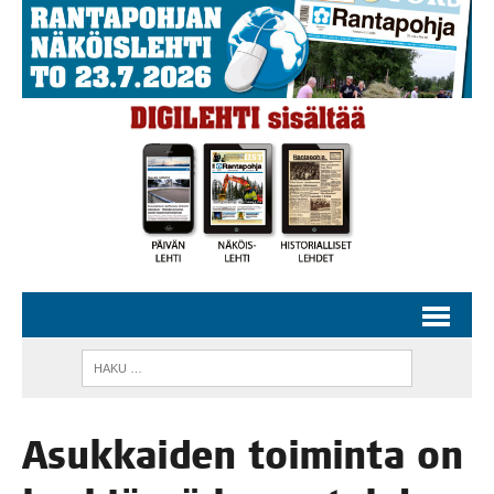
Asuk­kai­den toi­min­ta on