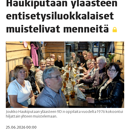
Hau­ki­pu­taan ylä­as­teen
enti­se­ty­si­luok­ka­lai­set
muis­te­li­vat menneitä
Joukko Haukiputaan yläasteen 9D:n oppilaita vuodelta 1976 kokoontui
hiljattain yhteen muistelemaan.
25.06.2026 00:00