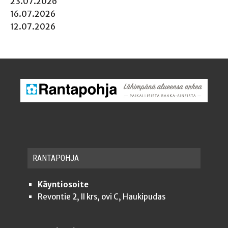
23.07.2026
16.07.2026
12.07.2026
RAN­TA­POH­JA
Käyntiosoite
Revontie 2, II krs, ovi C, Haukipudas