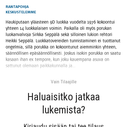
RANTAPOHJA
KESKUSTELEMME
Hau­ki­pu­taan ylä­as­teen 9D luok­ka vuo­del­ta 1976 kokoon­tui
yhteen 14 luok­ka­lai­sen voi­min. Pai­kal­la oli myös poru­kan
luo­kan­val­vo­ja Sirk­ka Sep­pä­lä sekä sil­loi­nen lukion reh­to­ri
Heik­ki Sep­pä­lä. Luok­ka­to­ve­rei­den tun­nis­ta­mi­nen ei tuot­ta­nut
ongel­mia, sil­lä poruk­ka on kokoon­tu­nut aiem­min­kin yhteen,
sään­nöl­li­sen epä­sään­nöl­li­ses­ti. Jos­kus iso­kin poruk­ka on saa­tu
kasaan ihan ex tem­po­re, kun joku kau­em­pa­na asu­va on
sat­tu­nut ole­maan paik­ka­kun­nal­la ja…
Vain Tilaa­jil­le
Haluai­sit­ko jat­kaa
lukemista?
Kir­jau­du sisään tai tee tilaus