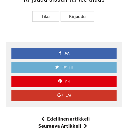
Tilaa
Kir­jau­du
JAA
TWIITTI
PIN
JAA
Edellinen artikkeli
Seuraava Artikkeli