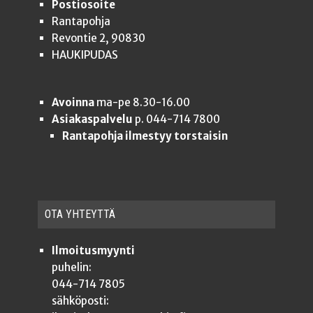
Postiosoite
Rantapohja
Revontie 2, 90830
HAUKIPUDAS
Avoinna
ma-pe 8.30-16.00
Asiakaspalvelu
p. 044-714 7800
Rantapohja ilmestyy torstaisin
OTA YHTEYT­TÄ
Ilmoitusmyynti
puhelin:
044-714 7805
sähköposti: