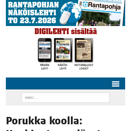
Poruk­ka kool­la: