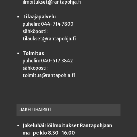
ilmoitukset@rantapohja.fi
Tilaajapalvelu
puhelin: 044-714 7800
sähköposti:
tilaukset@rantapohja.fi
Toimitus
puhelin: 040-517 3842
sähköposti:
toimitus@rantapohja.fi
JAKE­LU­HÄI­RIÖT
Jakeluhäiriöilmoitukset Rantapohjaan
ma–pe klo 8.30–16.00