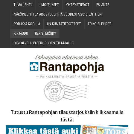
TILAA LEH­TI
ILMOI­TUK­SET
YHTEYS­TIE­DOT
PALAU­TE
NÄKÖIS­LEH­TI JA ARKIS­TO­LEH­TIÄ VUO­DES­TA 2013 LÄHTIEN
PORUK­KA KOOLLA
IIN KUN­TA­TIE­DOT­TEET
ERI­KOIS­LEH­DET
KIR­JAU­DU
REKIS­TE­RÖI­DY
DIGI­PAL­VE­LU PAPE­RI­LEH­DEN TILAAJALLE
Tutustu Rantapohjan tilaustarjouksiin klikkaamalla
tästä
.