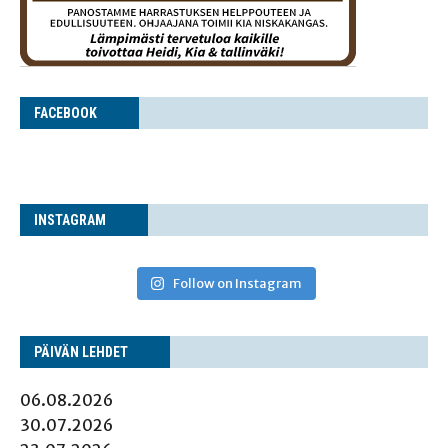
FACE­BOOK
INS­TA­GRAM
Follow on Instagram
PÄI­VÄN LEHDET
06.08.2026
30.07.2026