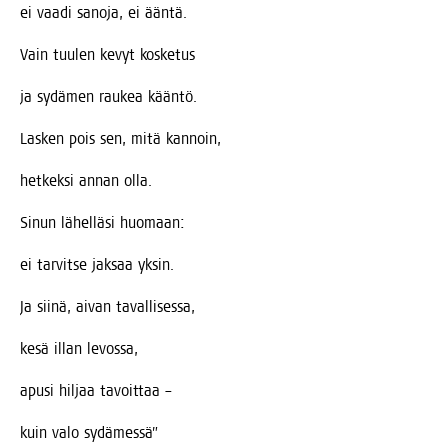
ei vaa­di sano­ja, ei ääntä.
Vain tuu­len kevyt kosketus
ja sydä­men rau­kea kääntö.
Las­ken pois sen, mitä kannoin,
het­kek­si annan olla.
Sinun lähel­lä­si huomaan:
ei tar­vit­se jak­saa yksin.
Ja sii­nä, aivan tavallisessa,
kesä illan levossa,
apusi hil­jaa tavoittaa –
kuin valo sydämessä”