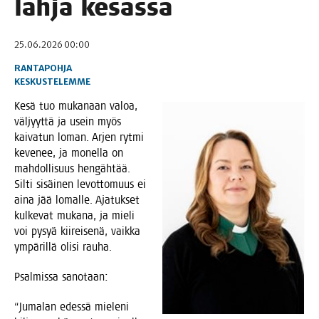
lah­ja kesässä
25.06.2026 00:00
RANTAPOHJA
KESKUSTELEMME
Kesä tuo muka­naan valoa,
väl­jyyt­tä ja usein myös
kai­va­tun loman. Arjen ryt­mi
keve­nee, ja monel­la on
mah­dol­li­suus hen­gäh­tää.
Sil­ti sisäi­nen levot­to­muus ei
aina jää lomal­le. Aja­tuk­set
kul­ke­vat muka­na, ja mie­li
voi pysyä kii­rei­se­nä, vaik­ka
ympä­ril­lä oli­si rauha.
Psal­mis­sa sanotaan:
“Juma­lan edes­sä mie­le­ni