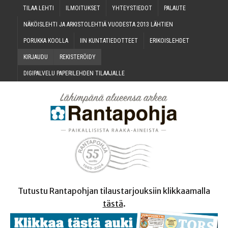
TILAA LEH­TI
ILMOI­TUK­SET
YHTEYS­TIE­DOT
PALAU­TE
NÄKÖIS­LEH­TI JA ARKIS­TO­LEH­TIÄ VUO­DES­TA 2013 LÄHTIEN
PORUK­KA KOOLLA
IIN KUN­TA­TIE­DOT­TEET
ERI­KOIS­LEH­DET
KIR­JAU­DU
REKIS­TE­RÖI­DY
DIGI­PAL­VE­LU PAPE­RI­LEH­DEN TILAAJALLE
Tutustu Rantapohjan tilaustarjouksiin klikkaamalla
tästä
.