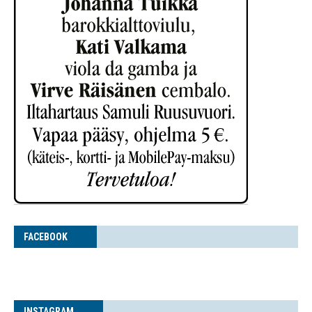
FACE­BOOK
INS­TA­GRAM