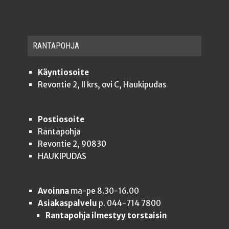
RAN­TA­POH­JA
Käyntiosoite
Revontie 2, II krs, ovi C, Haukipudas
Postiosoite
Rantapohja
Revontie 2, 90830
HAUKIPUDAS
Avoinna
ma-pe 8.30-16.00
Asiakaspalvelu
p. 044-714 7800
Rantapohja ilmestyy torstaisin