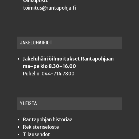
sähköposti:
toimitus@rantapohja.fi
JAKE­LU­HÄI­RIÖT
Jakeluhäiriöilmoitukset Rantapohjaan
ma–pe klo 8.30–16.00
Puhelin: 044-714 7800
YLEISTÄ
Ran­ta­poh­jan historiaa
Rekis­te­ri­se­los­te
Tilauseh­dot