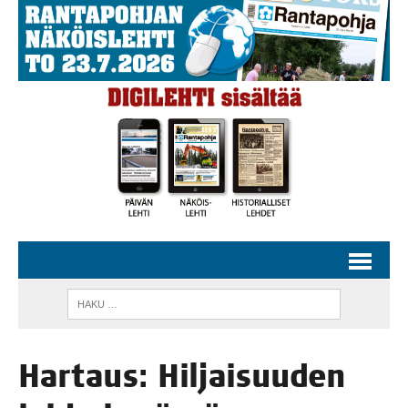
Har­taus: Hil­jai­suu­den