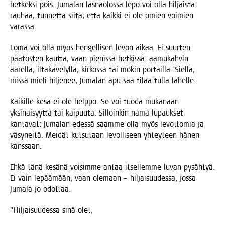
het­kek­si pois. Juma­lan läs­nä­olos­sa lepo voi olla hil­jais­ta
rau­haa, tun­net­ta sii­tä, että kaik­ki ei ole omien voi­mien
varassa.
Loma voi olla myös hen­gel­li­sen levon aikaa. Ei suur­ten
pää­tös­ten kaut­ta, vaan pie­nis­sä het­kis­sä: aamu­kah­vin
äärel­lä, ilta­kä­ve­lyl­lä, kir­kos­sa tai mökin por­tail­la. Siel­lä,
mis­sä mie­li hil­je­nee, Juma­lan apu saa tilaa tul­la lähelle.
Kai­kil­le kesä ei ole help­po. Se voi tuo­da muka­naan
yksi­näi­syyt­tä tai kai­puu­ta. Sil­loin­kin nämä lupauk­set
kan­ta­vat: Juma­lan edes­sä saam­me olla myös levot­to­mia ja
väsy­nei­tä. Mei­dät kut­su­taan levol­li­seen yhtey­teen hänen
kanssaan.
Ehkä tänä kesä­nä voi­sim­me antaa itsel­lem­me luvan pysäh­tyä.
Ei vain lepää­mään, vaan ole­maan – hil­jai­suu­des­sa, jos­sa
Juma­la jo odottaa.
”Hil­jai­suu­des­sa sinä olet,