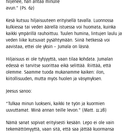
hil­je­nee, hän antaa minul­le
avun.” (Ps. 62)
Kesä kut­suu hil­jai­suu­teen eri­tyi­sel­lä taval­la. Luon­nos­sa
kul­kies­sa tai veden äärel­lä istues­sa voi huo­ma­ta, kuin­ka
kaik­ki ympä­ril­lä rau­hoit­tuu. Tuu­len humi­na, lin­tu­jen lau­lu ja
veden lii­ke kut­su­vat pysäh­ty­mään. Sii­nä het­kes­sä voi
aavis­taa, ettei ole yksin – Juma­la on läsnä.
Hil­jai­suus ei ole tyh­jyyt­tä, vaan tilaa koh­da­ta. Juma­lan
edes­sä ei tar­vit­se suo­rit­taa eikä selit­tää. Riit­tää, että
olem­me. Saam­me tuo­da muka­nam­me kai­ken: ilon,
kii­tol­li­suu­den, mut­ta myös huo­len ja väsymyksen.
Jee­sus sanoo:
“Tul­kaa minun luok­se­ni, kaik­ki te työn ja kuor­mien
uuvut­ta­mat. Minä annan teil­le levon.” (Matt. 11:28)
Nämä sanat sopi­vat eri­tyi­ses­ti kesään. Lepo ei ole vain
teke­mät­tö­myyt­tä, vaan sitä, että saa jät­tää kuor­man­sa