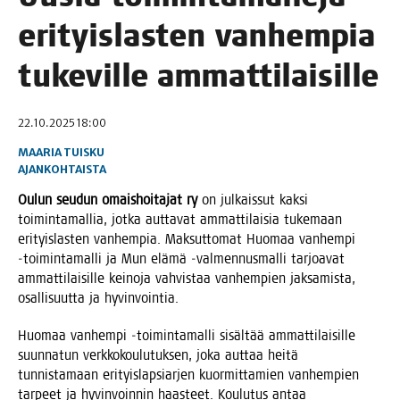
eri­tyis­las­ten van­hem­pia
tuke­vil­le ammattilaisille
22.10.2025 18:00
MAARIA TUISKU
AJANKOHTAISTA
Oulun seu­dun omais­hoi­ta­jat ry
on jul­kais­sut kak­si
toi­min­ta­mal­lia, jot­ka aut­ta­vat ammat­ti­lai­sia tuke­maan
eri­tyis­las­ten van­hem­pia. Mak­sut­to­mat Huo­maa van­hem­pi
‑toi­min­ta­mal­li ja Mun elä­mä ‑val­men­nus­mal­li tar­joa­vat
ammat­ti­lai­sil­le kei­no­ja vah­vis­taa van­hem­pien jak­sa­mis­ta,
osal­li­suut­ta ja hyvinvointia.
Huo­maa van­hem­pi ‑toi­min­ta­mal­li sisäl­tää ammat­ti­lai­sil­le
suun­na­tun verk­ko­kou­lu­tuk­sen, joka aut­taa hei­tä
tun­nis­ta­maan eri­tyis­lap­siar­jen kuor­mit­ta­mien van­hem­pien
tar­peet ja hyvin­voin­nin haas­teet. Kou­lu­tus antaa