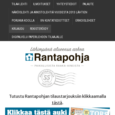
TILAA LEH­TI
ILMOI­TUK­SET
YHTEYS­TIE­DOT
PALAU­TE
NÄKÖIS­LEH­TI JA ARKIS­TO­LEH­TIÄ VUO­DES­TA 2013 LÄHTIEN
PORUK­KA KOOLLA
IIN KUN­TA­TIE­DOT­TEET
ERI­KOIS­LEH­DET
KIR­JAU­DU
REKIS­TE­RÖI­DY
DIGI­PAL­VE­LU PAPE­RI­LEH­DEN TILAAJALLE
Tutustu Rantapohjan tilaustarjouksiin klikkaamalla
tästä
.