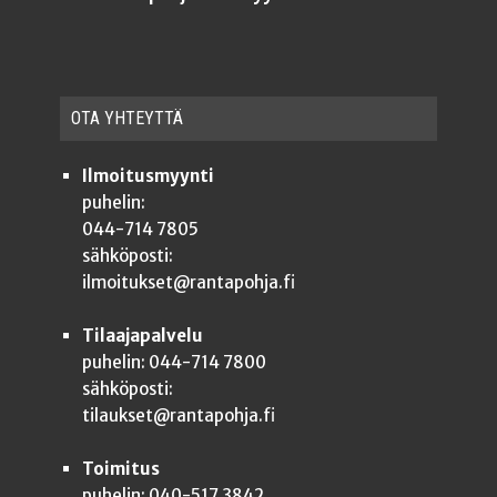
OTA YHTEYT­TÄ
Ilmoitusmyynti
puhelin:
044-714 7805
sähköposti:
ilmoitukset@rantapohja.fi
Tilaajapalvelu
puhelin: 044-714 7800
sähköposti:
tilaukset@rantapohja.fi
Toimitus
puhelin: 040-517 3842