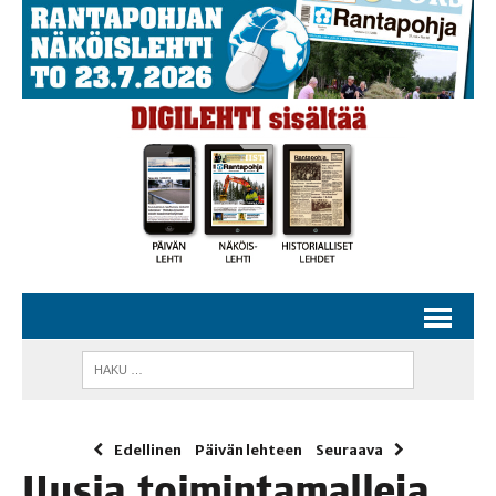
Edellinen
Päivän lehteen
Seuraava
Uusia toi­min­ta­mal­le­ja