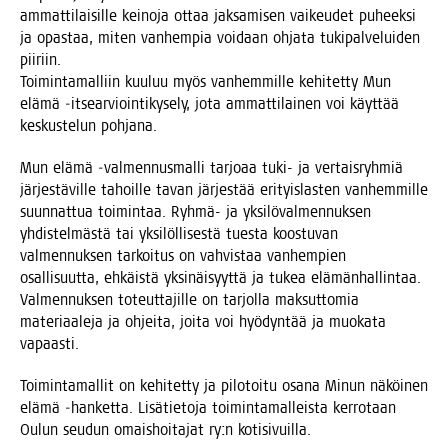
ammat­ti­lai­sil­le kei­no­ja ottaa jak­sa­mi­sen vai­keu­det puheek­si
ja opas­taa, miten van­hem­pia voi­daan ohja­ta tuki­pal­ve­lui­den
piiriin.
Toi­min­ta­mal­liin kuu­luu myös van­hem­mil­le kehi­tet­ty Mun
elä­mä ‑itsear­vioin­ti­ky­se­ly, jota ammat­ti­lai­nen voi käyt­tää
kes­kus­te­lun pohjana.
Mun elä­mä ‑val­men­nus­mal­li tar­jo­aa tuki- ja ver­tais­ryh­miä
jär­jes­tä­vil­le tahoil­le tavan jär­jes­tää eri­tyis­las­ten van­hem­mil­le
suun­nat­tua toi­min­taa. Ryh­mä- ja yksi­lö­val­men­nuk­sen
yhdis­tel­mäs­tä tai yksi­löl­li­ses­tä tues­ta koos­tu­van
val­men­nuk­sen tar­koi­tus on vah­vis­taa van­hem­pien
osal­li­suut­ta, ehkäis­tä yksi­näi­syyt­tä ja tukea elä­män­hal­lin­taa.
Val­men­nuk­sen toteut­ta­jil­le on tar­jol­la mak­sut­to­mia
mate­ri­aa­le­ja ja ohjei­ta, joi­ta voi hyö­dyn­tää ja muo­ka­ta
vapaasti.
Toi­min­ta­mal­lit on kehi­tet­ty ja pilo­toi­tu osa­na Minun näköi­nen
elä­mä ‑han­ket­ta. Lisä­tie­to­ja toi­min­ta­mal­leis­ta ker­ro­taan
Oulun seu­dun omais­hoi­ta­jat ry:n kotisivuilla.