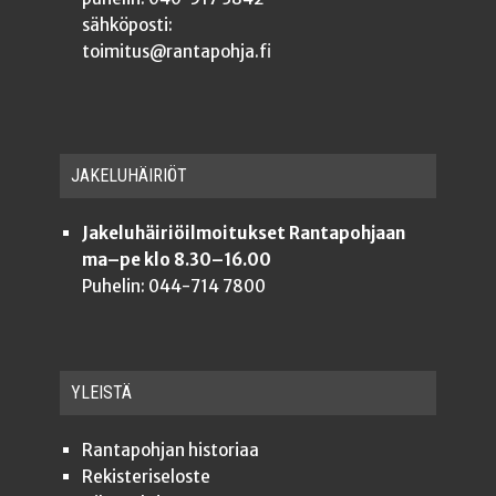
sähköposti:
toimitus@rantapohja.fi
JAKE­LU­HÄI­RIÖT
Jakeluhäiriöilmoitukset Rantapohjaan
ma–pe klo 8.30–16.00
Puhelin: 044-714 7800
YLEISTÄ
Ran­ta­poh­jan historiaa
Rekis­te­ri­se­los­te