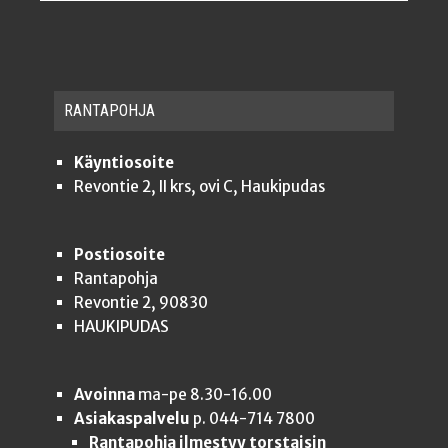
RAN­TA­POH­JA
Käyntiosoite
Revontie 2, II krs, ovi C, Haukipudas
Postiosoite
Rantapohja
Revontie 2, 90830
HAUKIPUDAS
Avoinna
ma-pe 8.30-16.00
Asiakaspalvelu
p. 044-714 7800
Rantapohja ilmestyy torstaisin