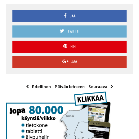
JAA
TWIITTI
PIN
JAA
Edellinen
Päivän lehteen
Seuraava