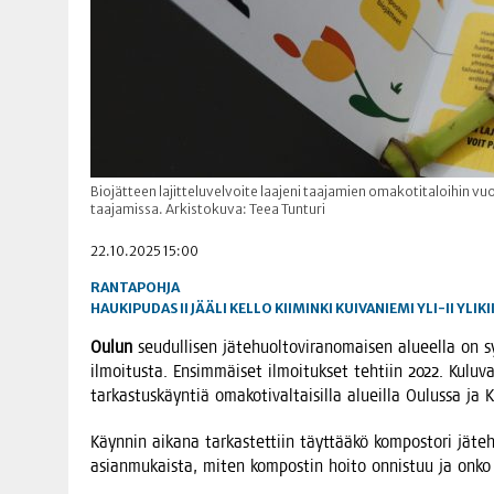
Biojätteen lajitteluvelvoite laajeni taajamien omakotitaloihin vu
taajamissa. Arkistokuva: Teea Tunturi
22.10.2025 15:00
RANTAPOHJA
HAUKIPUDAS
II
JÄÄLI
KELLO
KIIMINKI
KUIVANIEMI
YLI-II
YLIKI
Oulun
seu­dul­li­sen jäte­huol­to­vi­ran­omai­sen alu­eel­la o
ilmoi­tus­ta. Ensim­mäi­set ilmoi­tuk­set teh­tiin 2022. Kulu­
tar­kas­tus­käyn­tiä oma­ko­ti­val­tai­sil­la alueil­la Oulus­sa 
Käyn­nin aika­na tar­kas­tet­tiin täyt­tää­kö kom­pos­to­ri jäte
asian­mu­kais­ta, miten kom­pos­tin hoi­to onnis­tuu ja onko 