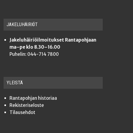
JAKE­LU­HÄI­RIÖT
Jakeluhäiriöilmoitukset Rantapohjaan
ma–pe klo 8.30–16.00
Puhelin: 044-714 7800
YLEISTÄ
Ran­ta­poh­jan historiaa
Rekis­te­ri­se­los­te
Tilauseh­dot