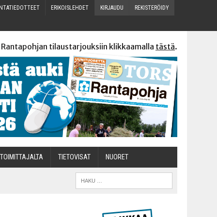
N­TA­TIE­DOT­TEET
ERI­KOIS­LEH­DET
KIR­JAU­DU
REKIS­TE­RÖI­DY
 Rantapohjan tilaustarjouksiin klikkaamalla
tästä
.
TOI­MIT­TA­JAL­TA
TIETOVISAT
NUO­RET