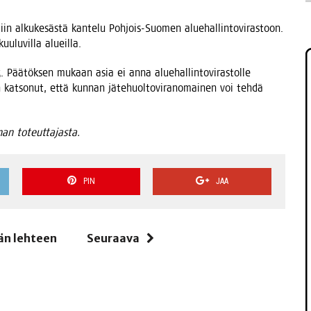
­tiin alku­ke­säs­tä kan­te­lu Poh­jois-Suo­men alue­hal­lin­to­vi­ras­toon.
uu­lu­vil­la alueilla.
025. Pää­tök­sen mukaan asia ei anna alue­hal­lin­to­vi­ras­tol­le
 on kat­so­nut, että kun­nan jäte­huol­to­vi­ran­omai­nen voi teh­dä
n­nan toteuttajasta.
PIN
JAA
än lehteen
Seuraava