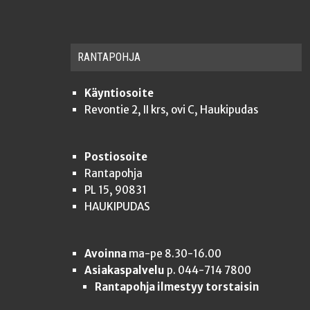
RAN­TA­POH­JA
Käyntiosoite
Revontie 2, II krs, ovi C, Haukipudas
Postiosoite
Rantapohja
PL 15, 90831
HAUKIPUDAS
Avoinna
ma-pe 8.30-16.00
Asiakaspalvelu
p. 044-714 7800
Rantapohja ilmestyy torstaisin