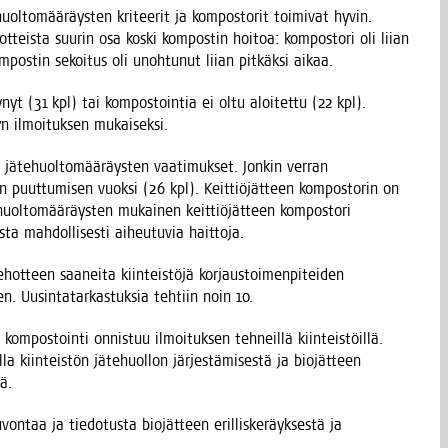
uol­to­mää­räys­ten kri­tee­rit ja kom­pos­to­rit toi­mi­vat hyvin.
t­teis­ta suu­rin osa kos­ki kom­pos­tin hoi­toa: kom­pos­to­ri oli lii­an
om­pos­tin sekoi­tus oli unoh­tu­nut lii­an pit­käk­si aikaa.
­ty­nyt (31 kpl) tai kom­pos­toin­tia ei oltu aloi­tet­tu (22 kpl).
­dyn ilmoi­tuk­sen mukaiseksi.
 jäte­huol­to­mää­räys­ten vaa­ti­muk­set. Jon­kin ver­ran
sen puut­tu­mi­sen vuok­si (26 kpl). Keit­tiö­jät­teen kom­pos­to­rin on
äte­huol­to­mää­räys­ten mukai­nen keit­tiö­jät­teen kom­pos­to­ri
ta mah­dol­li­ses­ti aiheu­tu­via haittoja.
e­hot­teen saa­nei­ta kiin­teis­tö­jä kor­jaus­toi­men­pi­tei­den
een. Uusin­ta­tar­kas­tuk­sia teh­tiin noin 10.
kom­pos­toin­ti onnis­tuu ilmoi­tuk­sen teh­neil­lä kiin­teis­töil­lä.
la kiin­teis­tön jäte­huol­lon jär­jes­tä­mi­ses­tä ja bio­jät­teen
tä.
­taa ja tie­do­tus­ta bio­jät­teen eril­lis­ke­räyk­ses­tä ja