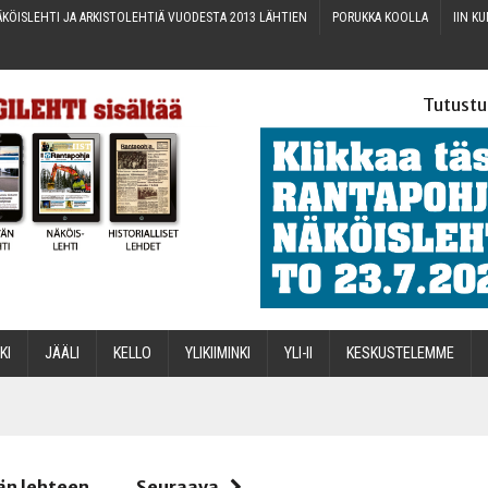
KÖIS­LEH­TI JA ARKIS­TO­LEH­TIÄ VUO­DES­TA 2013 LÄHTIEN
PORUK­KA KOOLLA
IIN KU
Tutustu
­KI
JÄÄ­LI
KEL­LO
YLI­KII­MIN­KI
YLI-II
KES­KUS­TE­LEM­ME
STA
än lehteen
Seuraava