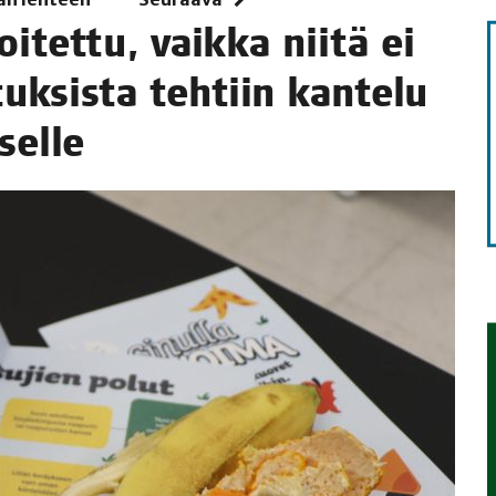
i­tet­tu, vaik­ka nii­tä ei
TAEN
uk­sis­ta teh­tiin kan­te­lu
selle