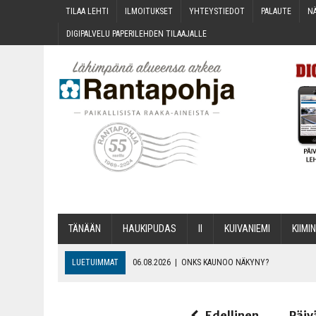
TILAA LEH­TI
ILMOI­TUK­SET
YHTEYS­TIE­DOT
PALAU­TE
NÄ
DIGI­PAL­VE­LU PAPE­RI­LEH­DEN TILAAJALLE
TÄNÄÄN
HAU­KI­PU­DAS
II
KUI­VA­NIE­MI
KII­MIN
LUETUIMMAT
06.08.2026
|
ONKS KAU­NOO NÄKYNY?
06.08.2026
|
MAKA­RO­NI­LAA­TI­KOL­LA ARKEEN
06.08.2026
|
OPIN­TOI­HIN KAN­SA­LAIS­OPIS­TOS­SA VOI SAA­DA AVUSTU
Edellinen
Päiv