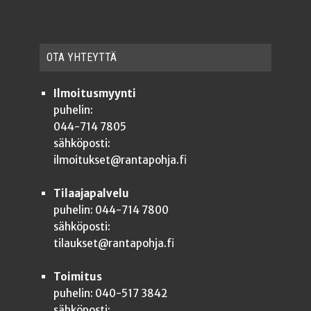
OTA YHTEYT­TÄ
Ilmoitusmyynti
puhelin:
044-714 7805
sähköposti:
ilmoitukset@rantapohja.fi
Tilaajapalvelu
puhelin: 044-714 7800
sähköposti:
tilaukset@rantapohja.fi
Toimitus
puhelin: 040-517 3842
sähköposti: