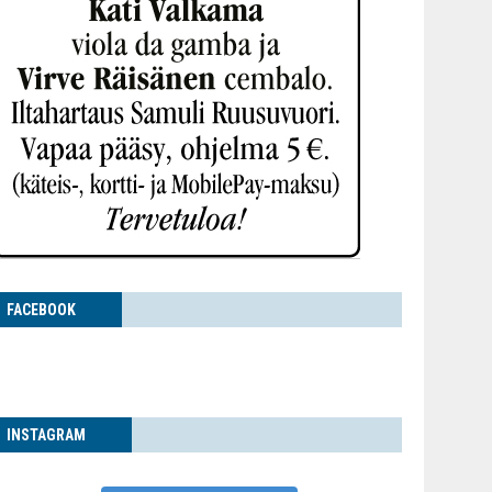
FACE­BOOK
INS­TA­GRAM