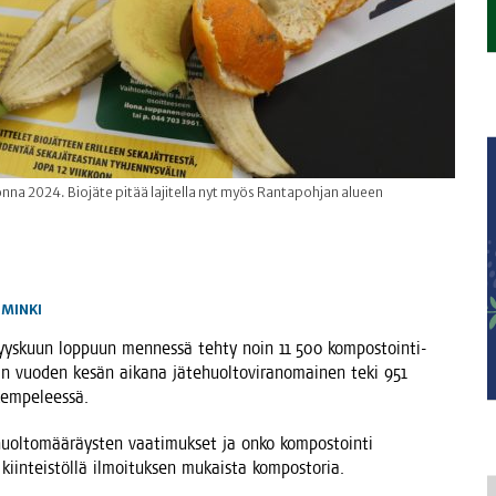
onna 2024. Biojäte pitää lajitella nyt myös Rantapohjan alueen
IMINKI
n syys­kuun lop­puun men­nes­sä teh­ty noin 11 500 kom­pos­toin­ti-
van vuo­den kesän aika­na jäte­huol­to­vi­ran­omai­nen teki 951
ja Kempeleessä.
­huol­to­mää­räys­ten vaa­ti­muk­set ja onko kom­pos­toin­ti
kiin­teis­töl­lä ilmoi­tuk­sen mukais­ta kompostoria.