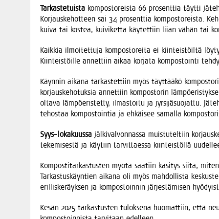
Tar­kas­te­tuis­ta
kom­pos­to­reis­ta 66 pro­sent­tia täyt­ti jäte­h
Kor­jaus­ke­hot­teen sai 34 pro­sent­tia kom­pos­to­reis­ta. Keho
kui­va tai kos­tea, kui­vi­ket­ta käy­tet­tiin lii­an vähän tai k
Kaik­kia ilmoi­tet­tu­ja kom­pos­to­rei­ta ei kiin­teis­töil­tä löy
Kiin­teis­töil­le annet­tiin aikaa kor­ja­ta kom­pos­toin­ti teh
Käyn­nin aika­na tar­kas­tet­tiin myös täyt­tää­kö kom­pos­to­ri
kor­jaus­ke­ho­tuk­sia annet­tiin kom­pos­to­rin läm­pö­eris­tyk­
olta­va läm­pö­eris­tet­ty, ilmas­toi­tu ja jyr­si­jä­suo­jat­tu. J
tehos­taa kom­pos­toin­tia ja ehkäi­see samal­la kom­pos­to­ris­
Syys–lokakuussa
jäl­ki­val­von­nas­sa muis­tu­tel­tiin kor­jaus­k
teke­mi­ses­tä ja käy­tiin tar­vit­taes­sa kiin­teis­töl­lä uudel­l
Kom­pos­ti­tar­kas­tus­ten myö­tä saa­tiin käsi­tys sii­tä, miten 
Tar­kas­tus­käyn­tien aika­na oli myös mah­dol­lis­ta kes­kus­tel­
eril­lis­ke­räyk­sen ja kom­pos­toin­nin jär­jes­tä­mi­sen hyödyis
Kesän 2025 tar­kas­tus­ten tulok­se­na huo­mat­tiin, että neu­von
kom­pos­toin­nis­ta tar­vi­taan edelleen.