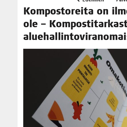
06.08.2026
|
TOI­VEI­DEN KOTI IISTÄ!
Kom­pos­to­rei­ta on ilmo
06.08.2026
|
KII­MIN­KI­PÄI­VÄT JÄR­JES­TE­TÄÄN PERIN­TEI­TÄ KUNNIOIT
ole – Kom­pos­ti­tar­kas­t
aluehallintoviranomai