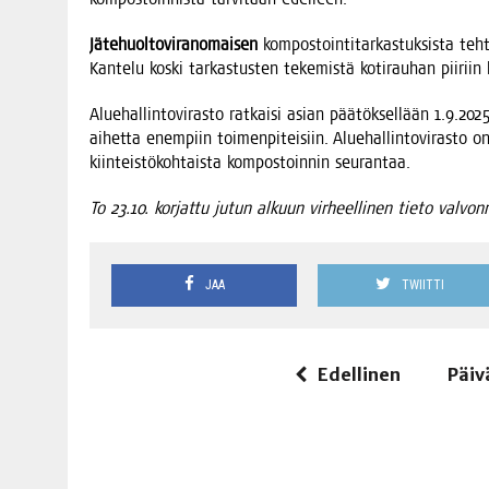
Jäte­huol­to­vi­ran­omai­sen
kom­pos­toin­ti­tar­kas­tuk­sis­ta teh
Kan­te­lu kos­ki tar­kas­tus­ten teke­mis­tä koti­rau­han pii­riin k
Alue­hal­lin­to­vi­ras­to rat­kai­si asian pää­tök­sel­lään 1.9.2
aihet­ta enem­piin toi­men­pi­tei­siin. Alue­hal­lin­to­vi­ras­to
kiin­teis­tö­koh­tais­ta kom­pos­toin­nin seurantaa.
To 23.10. kor­jat­tu jutun alkuun vir­heel­li­nen tie­to val­vo
JAA
TWIITTI
Edellinen
Päiv