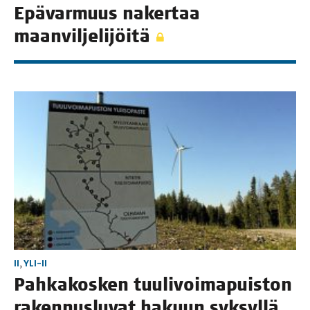
Epä­var­muus naker­taa
maanviljelijöitä
II
,
YLI-II
Pah­ka­kos­ken tuu­li­voi­ma­puis­ton
raken­nus­lu­vat hakuun syk­syl­lä,