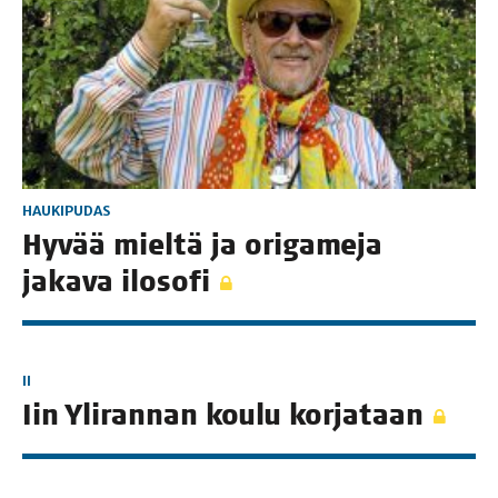
HAUKIPUDAS
Hyvää miel­tä ja ori­ga­me­ja
jaka­va ilosofi
II
Iin Yli­ran­nan kou­lu korjataan