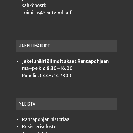
sähköposti:
toimitus@rantapohja.fi
JAKE­LU­HÄI­RIÖT
Jakeluhäiriöilmoitukset Rantapohjaan
ma–pe klo 8.30–16.00
Puhelin: 044-714 7800
YLEISTÄ
Ran­ta­poh­jan historiaa
Rekis­te­ri­se­los­te