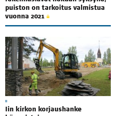
puis­ton on tar­koi­tus val­mis­tua
vuon­na 2021
II
Iin kir­kon kor­jaus­han­ke