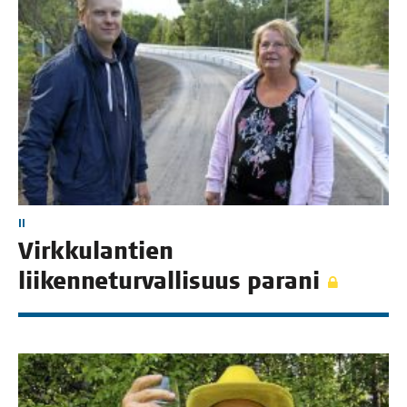
II
Virk­ku­lan­tien
lii­ken­ne­tur­val­li­suus parani