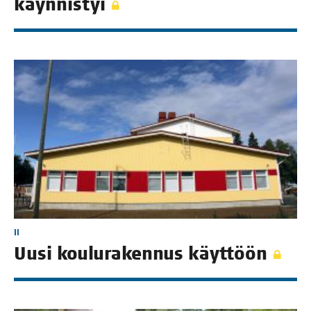
käynnistyi
II
Uusi kou­lu­ra­ken­nus käyttöön