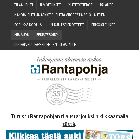
TILAA LEH­TI
ILMOI­TUK­SET
YHTEYS­TIE­DOT
PALAU­TE
NÄKÖIS­LEH­TI JA ARKIS­TO­LEH­TIÄ VUO­DES­TA 2013 LÄHTIEN
PORUK­KA KOOLLA
IIN KUN­TA­TIE­DOT­TEET
ERI­KOIS­LEH­DET
KIR­JAU­DU
REKIS­TE­RÖI­DY
DIGI­PAL­VE­LU PAPE­RI­LEH­DEN TILAAJALLE
Tutustu Rantapohjan tilaustarjouksiin klikkaamalla
tästä
.