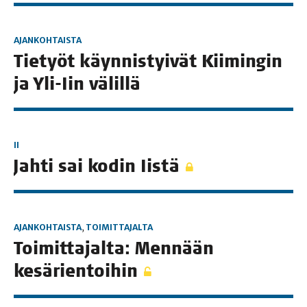
AJANKOHTAISTA
Tie­työt käyn­nis­tyi­vät Kii­min­gin
ja Yli-Iin välillä
II
Jah­ti sai kodin Iistä
AJANKOHTAISTA
,
TOIMITTAJALTA
Toi­mit­ta­jal­ta: Men­nään
kesärientoihin