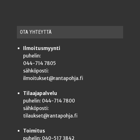
OTA YHTEYT­TÄ
Ilmoitusmyynti
puhelin:
044-714 7805
sähköposti:
ilmoitukset@rantapohja.fi
Tilaajapalvelu
puhelin: 044-714 7800
sähköposti:
tilaukset@rantapohja.fi
Toimitus
puhelin: 040-517 3842