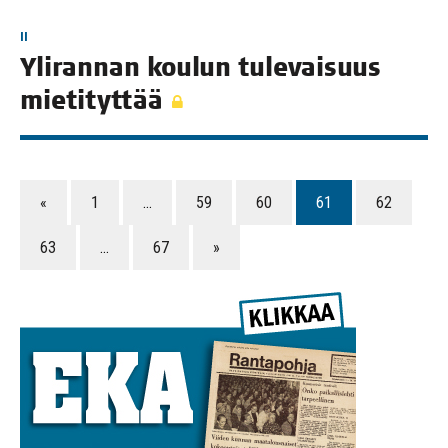
II
Yli­ran­nan kou­lun tule­vai­suus
mietityttää
«
1
…
59
60
61
62
63
…
67
»