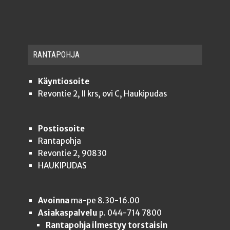
RAN­TA­POH­JA
Käyntiosoite
Revontie 2, II krs, ovi C, Haukipudas
Postiosoite
Rantapohja
Revontie 2, 90830
HAUKIPUDAS
Avoinna
ma-pe 8.30-16.00
Asiakaspalvelu
p. 044-714 7800
Rantapohja ilmestyy torstaisin