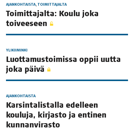
AJANKOHTAISTA
,
TOIMITTAJALTA
Toi­mit­ta­jal­ta: Kou­lu joka
toiveeseen
YLIKIIMINKI
Luot­ta­mus­toi­mis­sa oppii uut­ta
joka päivä
AJANKOHTAISTA
Kar­sin­ta­lis­tal­la edel­leen
kou­lu­ja, kir­jas­to ja enti­nen
kunnanvirasto