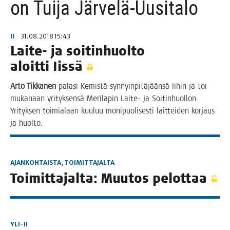
on Tuija Järvelä-Uusitalo
II
31.08.2018 15:43
Lai­te- ja soi­tin­huol­to
aloit­ti Iissä
Arto Tik­ka­nen
pala­si Kemis­tä syn­nyin­pi­tä­jään­sä Iihin ja toi
muka­naan yri­tyk­sen­sä Meri­la­pin Lai­te- ja Soi­tin­huol­lon.
Yri­tyk­sen toi­mia­laan kuu­luu moni­puo­li­ses­ti lait­tei­den kor­jaus
ja huolto.
AJANKOHTAISTA
,
TOIMITTAJALTA
Toi­mit­ta­jal­ta: Muu­tos pelottaa
YLI-II