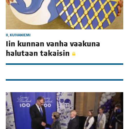
II
,
KUIVANIEMI
Iin kun­nan van­ha vaa­ku­na
halu­taan takaisin