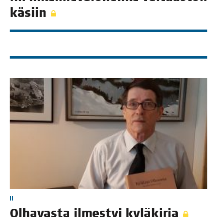
käsiin
II
Olha­vas­ta ilmes­tyi kyläkirja