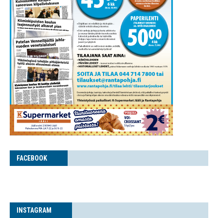
FACE­BOOK
INS­TA­GRAM