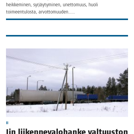
heik­ke­mi­nen, syr­jäy­ty­mi­nen, unet­to­muus, huo­li
toi­meen­tu­los­ta, arvottomuuden.…..
II
Iin lii­ken­ne­va­lo­han­ke val­tuus­ton