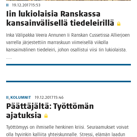
II
19.12.2017 15:53
Iin lukio­lai­sia Rans­kas­sa
kan­sain­vä­li­sel­lä tiedeleirillä
Inka Väli­pak­ka Vee­ra Annu­nen Ii Rans­kan Cus­se­tis­sa Allier­joen
var­rel­la jär­jes­tet­tiin mar­ras­kuun vii­mei­sel­lä vii­kol­la
kan­sain­vä­li­nen tie­de­lei­ri, johon osal­lis­tui vii­si Iin lukiolaista.
…..
II
,
KOLUMNIT
19.12.2017 15:46
Päät­tä­jäl­tä: Työt­tö­män
ajatuksia
Työt­tö­myys on ihmi­sel­le hen­ki­nen krii­si. Seu­raa­muk­set voi­vat
olla hyvin­kin kal­lii­ta yhteis­kun­nal­le. Stres­si, elä­män laa­dun