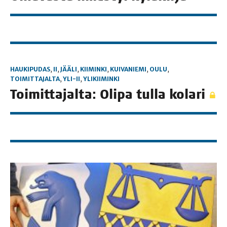
HAUKIPUDAS
,
II
,
JÄÄLI
,
KIIMINKI
,
KUIVANIEMI
,
OULU
,
TOIMITTAJALTA
,
YLI-II
,
YLIKIIMINKI
Toi­mit­ta­jal­ta: Oli­pa tul­la kolari