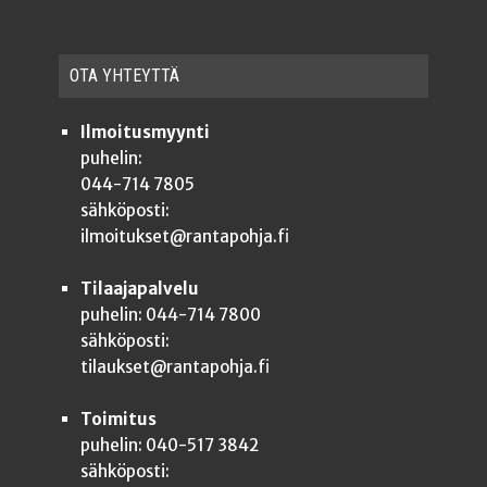
OTA YHTEYT­TÄ
Ilmoitusmyynti
puhelin:
044-714 7805
sähköposti:
ilmoitukset@rantapohja.fi
Tilaajapalvelu
puhelin: 044-714 7800
sähköposti:
tilaukset@rantapohja.fi
Toimitus
puhelin: 040-517 3842
sähköposti: