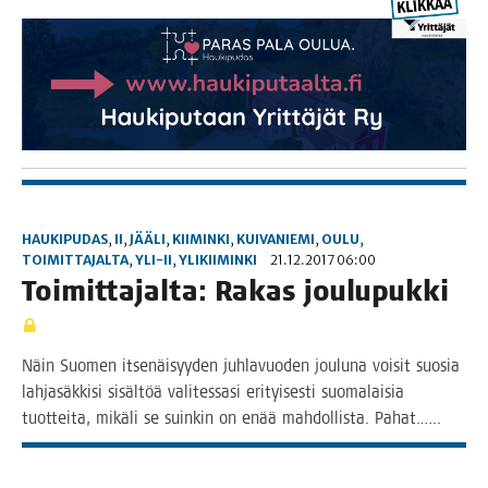
HAUKIPUDAS
,
II
,
JÄÄLI
,
KIIMINKI
,
KUIVANIEMI
,
OULU
,
TOIMITTAJALTA
,
YLI-II
,
YLIKIIMINKI
21.12.2017 06:00
Toi­mit­ta­jal­ta: Rakas joulupukki
Näin Suo­men itse­näi­syy­den juh­la­vuo­den jou­lu­na voi­sit suo­sia
lah­ja­säk­ki­si sisäl­töä vali­tes­sa­si eri­tyi­ses­ti suo­ma­lai­sia
tuot­tei­ta, mikä­li se suin­kin on enää mah­dol­lis­ta. Pahat.…..