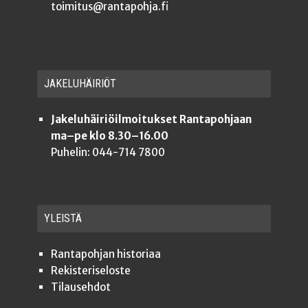
toimitus@rantapohja.fi
JAKE­LU­HÄI­RIÖT
Jakeluhäiriöilmoitukset Rantapohjaan
ma–pe klo 8.30–16.00
Puhelin: 044-714 7800
YLEISTÄ
Ran­ta­poh­jan historiaa
Rekis­te­ri­se­los­te
Tilauseh­dot