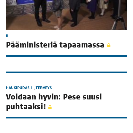
II
Pää­mi­nis­te­riä tapaamassa
HAUKIPUDAS
,
II
,
TERVEYS
Voi­daan hyvin: Pese suusi
puhtaaksi!