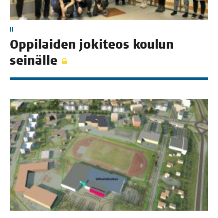
II
Oppi­lai­den joki­teos kou­lun
seinälle