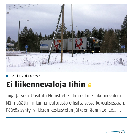
II
21.12.2017 08:57
Ei lii­ken­ne­va­lo­ja Iihin
Tui­ja Jär­ve­lä-Uusi­ta­lo Nelos­tiel­le Iihin ei tule lii­ken­ne­va­lo­ja.
Näin päät­ti Iin kun­nan­val­tuus­to eili­sil­tai­ses­sa kokouk­ses­saan.
Pää­tös syn­tyi vilk­kaan kes­kus­te­lun jäl­keen äänin 19–16.……