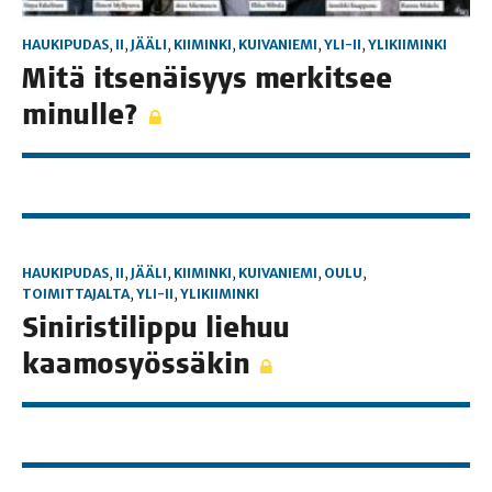
HAUKIPUDAS
,
II
,
JÄÄLI
,
KIIMINKI
,
KUIVANIEMI
,
YLI-II
,
YLIKIIMINKI
Mitä itse­näi­syys mer­kit­see
minulle?
HAUKIPUDAS
,
II
,
JÄÄLI
,
KIIMINKI
,
KUIVANIEMI
,
OULU
,
TOIMITTAJALTA
,
YLI-II
,
YLIKIIMINKI
Sini­ris­ti­lip­pu lie­huu
kaamosyössäkin