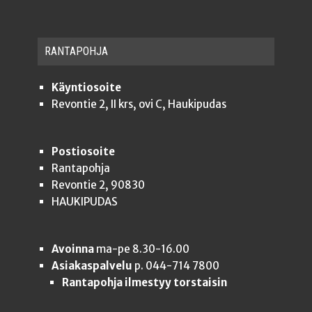
RAN­TA­POH­JA
Käyntiosoite
Revontie 2, II krs, ovi C, Haukipudas
Postiosoite
Rantapohja
Revontie 2, 90830
HAUKIPUDAS
Avoinna
ma-pe 8.30-16.00
Asiakaspalvelu
p. 044-714 7800
Rantapohja ilmestyy torstaisin