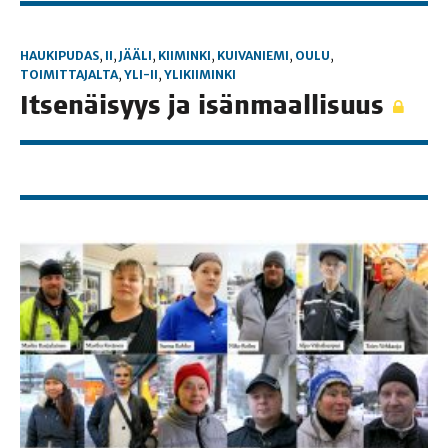
HAUKIPUDAS
,
II
,
JÄÄLI
,
KIIMINKI
,
KUIVANIEMI
,
OULU
,
TOIMITTAJALTA
,
YLI-II
,
YLIKIIMINKI
Itse­näi­syys ja isänmaallisuus