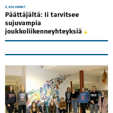
II
,
KOLUMNIT
Päät­tä­jäl­tä: Ii tar­vit­see
suju­vam­pia
joukkoliikenneyhteyksiä