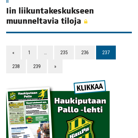
II
Iin lii­kun­ta­kes­kuk­seen
muun­nel­ta­via tiloja
«
1
…
235
236
237
238
239
»