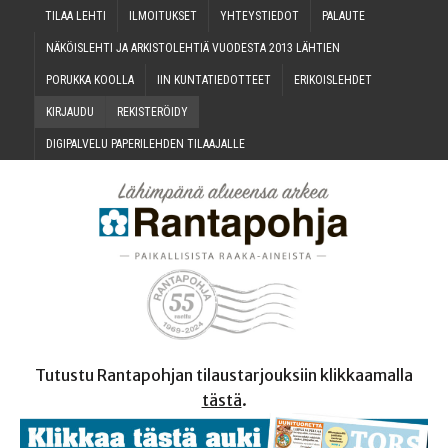
TILAA LEH­TI
ILMOI­TUK­SET
YHTEYS­TIE­DOT
PALAU­TE
NÄKÖIS­LEH­TI JA ARKIS­TO­LEH­TIÄ VUO­DES­TA 2013 LÄHTIEN
PORUK­KA KOOLLA
IIN KUN­TA­TIE­DOT­TEET
ERI­KOIS­LEH­DET
KIR­JAU­DU
REKIS­TE­RÖI­DY
DIGI­PAL­VE­LU PAPE­RI­LEH­DEN TILAAJALLE
Tutustu Rantapohjan tilaustarjouksiin klikkaamalla
tästä
.