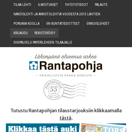
TILAA LEH­TI
ILMOI­TUK­SET
YHTEYS­TIE­DOT
PALAU­TE
NÄKÖIS­LEH­TI JA ARKIS­TO­LEH­TIÄ VUO­DES­TA 2013 LÄHTIEN
PORUK­KA KOOLLA
IIN KUN­TA­TIE­DOT­TEET
ERI­KOIS­LEH­DET
KIR­JAU­DU
REKIS­TE­RÖI­DY
DIGI­PAL­VE­LU PAPE­RI­LEH­DEN TILAAJALLE
Tutustu Rantapohjan tilaustarjouksiin klikkaamalla
tästä
.