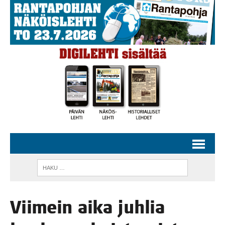
Vii­mein aika juh­lia