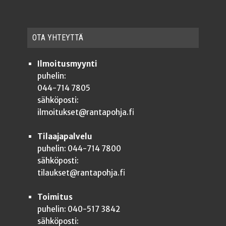
OTA YHTEYT­TÄ
Ilmoitusmyynti
puhelin:
044-714 7805
sähköposti:
ilmoitukset@rantapohja.fi
Tilaajapalvelu
puhelin: 044-714 7800
sähköposti:
tilaukset@rantapohja.fi
Toimitus
puhelin: 040-517 3842
sähköposti: