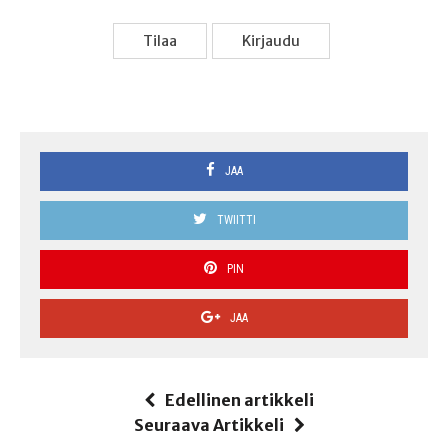
Tilaa
Kir­jau­du
JAA
TWIITTI
PIN
JAA
Edellinen artikkeli
Seuraava Artikkeli