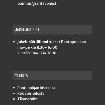
toimitus@rantapohja.fi
JAKE­LU­HÄI­RIÖT
Jakeluhäiriöilmoitukset Rantapohjaan
ma–pe klo 8.30–16.00
Puhelin: 044-714 7800
YLEISTÄ
Ran­ta­poh­jan historiaa
Rekis­te­ri­se­los­te
Tilauseh­dot