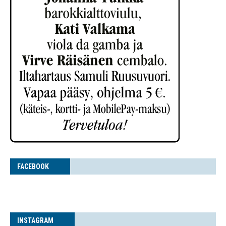
FACE­BOOK
INS­TA­GRAM