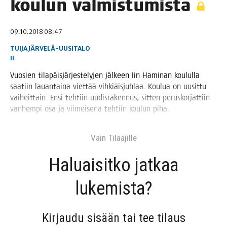
kou­lun valmistumista
09.10.2018 08:47
TUIJA JÄRVELÄ-UUSITALO
II
Vuo­sien tila­päis­jär­jes­te­ly­jen jäl­keen Iin Hami­nan kou­lul­la
saa­tiin lau­an­tai­na viet­tää vih­kiäis­juh­laa. Kou­lua on uusit­tu
vai­heit­tain. Ensi teh­tiin uudis­ra­ken­nus, sit­ten perus­kor­jat­tiin
van­hem­pi osa ja vii­mei­se­nä teh­tiin kou­lun piha.
Vain Tilaa­jil­le
Haluai­sit­ko jat­kaa
lukemista?
Kir­jau­du sisään tai tee tilaus