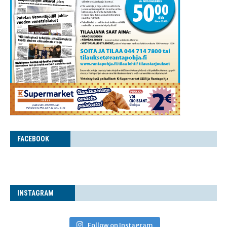
FACE­BOOK
INS­TA­GRAM
Follow on Instagram