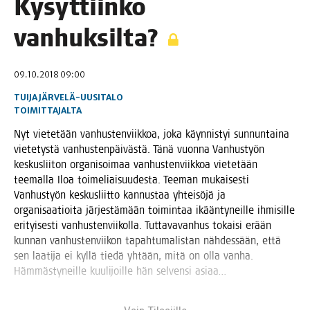
Kysyt­tiin­kö
vanhuksilta?
09.10.2018 09:00
TUIJA JÄRVELÄ-UUSITALO
TOIMITTAJALTA
Nyt vie­te­tään van­hus­ten­viik­koa, joka käyn­nis­tyi sun­nun­tai­na
vie­te­tys­tä van­hus­ten­päi­väs­tä. Tänä vuon­na Van­hus­työn
kes­kus­lii­ton orga­ni­soi­maa van­hus­ten­viik­koa vie­te­tään
tee­mal­la Iloa toi­me­liai­suu­des­ta. Tee­man mukai­ses­ti
Van­hus­työn kes­kus­liit­to kan­nus­taa yhtei­sö­jä ja
orga­ni­saa­tioi­ta jär­jes­tä­mään toi­min­taa ikään­ty­neil­le ihmi­sil­le
eri­tyi­ses­ti van­hus­ten­vii­kol­la. Tut­ta­va­van­hus tokai­si erään
kun­nan van­hus­ten­vii­kon tapah­tu­ma­lis­tan näh­des­sään, että
sen laa­ti­ja ei kyl­lä tie­dä yhtään, mitä on olla van­ha.
Häm­mäs­ty­neil­le kuu­li­joil­le hän sel­ven­si asiaa…