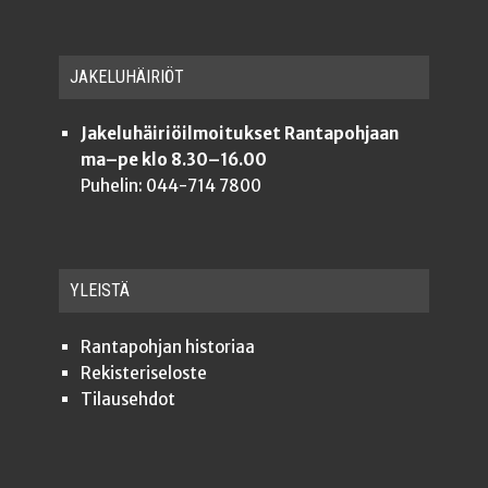
JAKE­LU­HÄI­RIÖT
Jakeluhäiriöilmoitukset Rantapohjaan
ma–pe klo 8.30–16.00
Puhelin: 044-714 7800
YLEISTÄ
Ran­ta­poh­jan historiaa
Rekis­te­ri­se­los­te
Tilauseh­dot