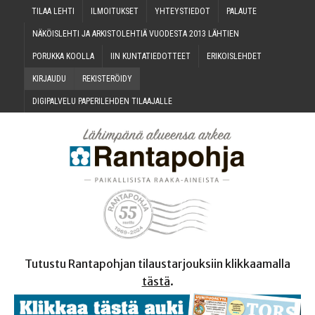
TILAA LEH­TI
ILMOI­TUK­SET
YHTEYS­TIE­DOT
PALAU­TE
NÄKÖIS­LEH­TI JA ARKIS­TO­LEH­TIÄ VUO­DES­TA 2013 LÄHTIEN
PORUK­KA KOOLLA
IIN KUN­TA­TIE­DOT­TEET
ERI­KOIS­LEH­DET
KIR­JAU­DU
REKIS­TE­RÖI­DY
DIGI­PAL­VE­LU PAPE­RI­LEH­DEN TILAAJALLE
Tutustu Rantapohjan tilaustarjouksiin klikkaamalla
tästä
.