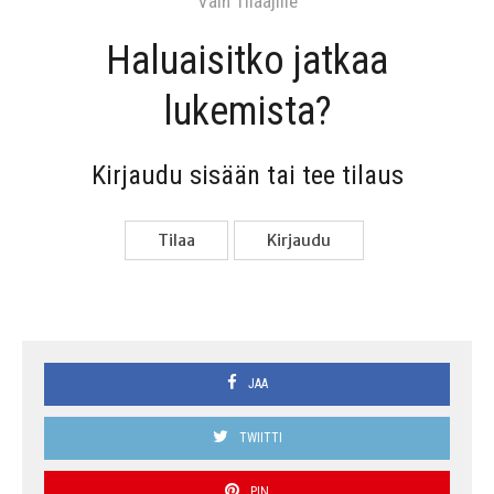
Vain Tilaa­jil­le
Haluai­sit­ko jat­kaa
lukemista?
Kir­jau­du sisään tai tee tilaus
Tilaa
Kir­jau­du
JAA
TWIITTI
PIN