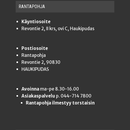
RAN­TA­POH­JA
Käyntiosoite
Revontie 2, II krs, ovi C, Haukipudas
Postiosoite
Rantapohja
Revontie 2, 90830
HAUKIPUDAS
Avoinna
ma-pe 8.30-16.00
Asiakaspalvelu
p. 044-714 7800
Rantapohja ilmestyy torstaisin