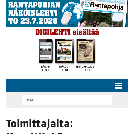
Toi­mit­ta­jal­ta: