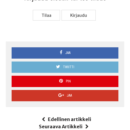
Tilaa
Kir­jau­du
JAA
TWIITTI
PIN
JAA
Edellinen artikkeli
Seuraava Artikkeli