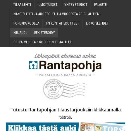
TILAA LEH­TI
ILMOI­TUK­SET
YHTEYS­TIE­DOT
PALAU­TE
NÄKÖIS­LEH­TI JA ARKIS­TO­LEH­TIÄ VUO­DES­TA 2013 LÄHTIEN
PORUK­KA KOOLLA
IIN KUN­TA­TIE­DOT­TEET
ERI­KOIS­LEH­DET
KIR­JAU­DU
REKIS­TE­RÖI­DY
DIGI­PAL­VE­LU PAPE­RI­LEH­DEN TILAAJALLE
Tutustu Rantapohjan tilaustarjouksiin klikkaamalla
tästä
.