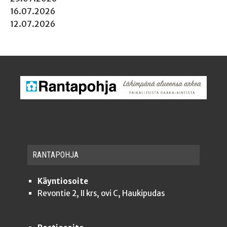
16.07.2026
12.07.2026
RAN­TA­POH­JA
Käyntiosoite
Revontie 2, II krs, ovi C, Haukipudas