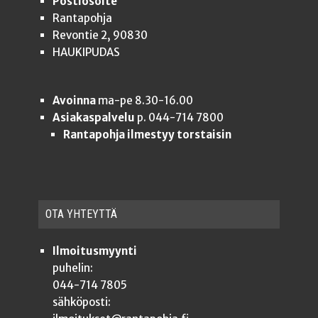
Postiosoite
Rantapohja
Revontie 2, 90830
HAUKIPUDAS
Avoinna
ma-pe 8.30-16.00
Asiakaspalvelu
p. 044-714 7800
Rantapohja ilmestyy torstaisin
OTA YHTEYT­TÄ
Ilmoitusmyynti
puhelin:
044-714 7805
sähköposti: