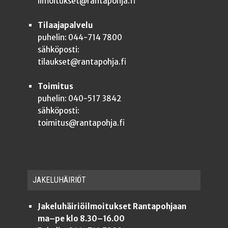
ilmoitukset@rantapohja.fi
Tilaajapalvelu
puhelin: 044-714 7800
sähköposti:
tilaukset@rantapohja.fi
Toimitus
puhelin: 040-517 3842
sähköposti:
toimitus@rantapohja.fi
JAKE­LU­HÄI­RIÖT
Jakeluhäiriöilmoitukset Rantapohjaan
ma–pe klo 8.30–16.00