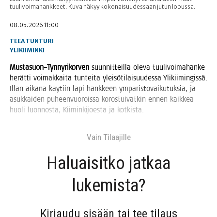
tuulivoimahankkeet. Kuva näkyy kokonaisuudessaan jutun lopussa.
08.05.2026 11:00
TEEA TUNTURI
YLIKIIMINKI
Mustasuon–Tynnyrikorven
suun­nit­teil­la ole­va tuu­li­voi­ma­han­ke
herät­ti voi­mak­kai­ta tun­tei­ta ylei­sö­ti­lai­suu­des­sa Yli­kii­min­gis­sä.
Illan aika­na käy­tiin läpi hank­keen ympä­ris­tö­vai­ku­tuk­sia, ja
asuk­kai­den puheen­vuo­rois­sa koros­tui­vat­kin ennen kaik­kea
huo­li luon­nos­ta, Kii­min­ki­joes­ta ja kotkista.
Vain Tilaa­jil­le
Haluai­sit­ko jat­kaa
lukemista?
Kir­jau­du sisään tai tee tilaus