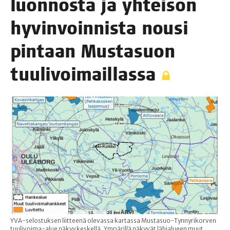
luon­nos­ta ja yhtei­sön
hyvin­voin­nis­ta nousi
pin­taan Mus­ta­suon
tuulivoimaillassa
YVA-selostuksen liitteenä olevassa kartassa Mustasuo-Tynnyrikorven
tuulivoima-alue näkyy keskellä. Ympärillä näkyvät lähialueen muut