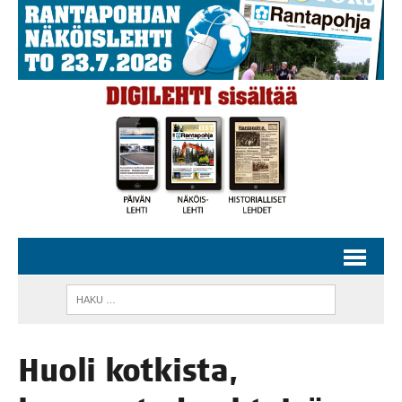
Huo­li kot­kis­ta,