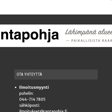
OTA YHTEYT­TÄ
Ilmoitusmyynti
puhelin:
044-714 7805
sähköposti:
ilmoitukset@rantapohja.fi