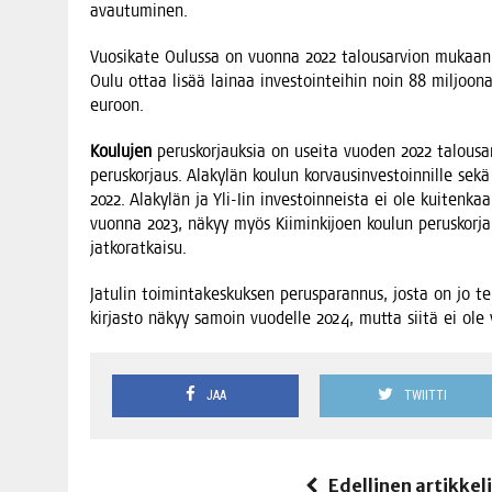
avautuminen.
Vuo­si­ka­te Oulus­sa on vuon­na 2022 talous­ar­vion mukaan 
Oulu ottaa lisää lai­naa inves­toin­tei­hin noin 88 mil­joo­n
euroon.
Kou­lu­jen
perus­kor­jauk­sia on usei­ta vuo­den 2022 talous­ar­
perus­kor­jaus. Ala­ky­län kou­lun kor­vausin­ves­toin­nil­le sek
2022. Ala­ky­län ja Yli-Iin inves­toin­neis­ta ei ole kui­ten­kaan v
vuon­na 2023, näkyy myös Kii­min­ki­joen kou­lun perus­kor­jau
jatkoratkaisu.
Jatu­lin toi­min­ta­kes­kuk­sen perus­pa­ran­nus, jos­ta on jo te
kir­jas­to näkyy samoin vuo­del­le 2024, mut­ta sii­tä ei ole
JAA
TWIITTI
Edellinen artikkel