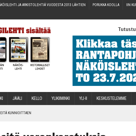
KÖIS­LEH­TI JA ARKIS­TO­LEH­TIÄ VUO­DES­TA 2013 LÄHTIEN
PORUK­KA KOOLLA
IIN KU
Tutustu
­KI
JÄÄ­LI
KEL­LO
YLI­KII­MIN­KI
YLI-II
KES­KUS­TE­LEM­ME
IN­TEI­TÄ KUNNIOITTAEN