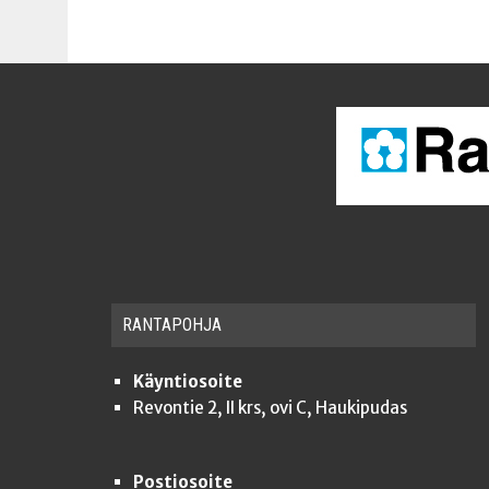
RAN­TA­POH­JA
Käyntiosoite
Revontie 2, II krs, ovi C, Haukipudas
Postiosoite