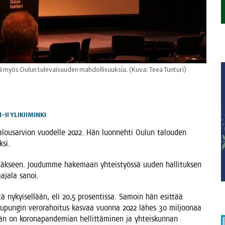
sä myös Oulun tulevaisuuden mahdollisuuksia. (Kuva: Teea Tunturi)
I-II
YLIKIIMINKI
­na talous­ar­vion vuo­del­le 2022. Hän luon­neh­ti Oulun talou­den
ksi.
­däk­seen. Jou­dum­me hake­maan yhteis­työs­sä uuden hal­li­tuk­sen
a­ja­la sanoi.
s­tä nykyi­sel­lään, eli 20,5 pro­sen­tis­sa. Samoin hän esit­tää
 kau­pun­gin vero­ra­hoi­tus kas­vaa vuon­na 2022 lähes 30 mil­joo­naa
 on koro­na­pan­de­mian hel­lit­tä­mi­nen ja yhteis­kun­nan