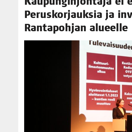
Kau­pun­gin­joh­ta­ja ei e
06.08.2026
|
OPIN­TOI­HIN KAN­SA­LAIS­OPIS­TOS­SA VOI SAA­DA AVUSTU
Perus­kor­jauk­sia ja in
08.08.2026
|
MENO­VINK­KE­JÄ LOP­PU­KE­SÄN TAPAHTUMIIN
Ran­ta­poh­jan alueelle