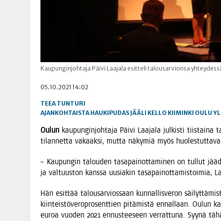
Kaupunginjohtaja Päivi Laajala esitteli talousarvionsa yhteydes
05.10.2021 14:02
TEEA TUNTURI
AJANKOHTAISTA
HAUKIPUDAS
JÄÄLI
KELLO
KIIMINKI
OULU
YL
Oulun
kau­pun­gin­joh­ta­ja Päi­vi Laa­ja­la jul­kis­ti tiis­tai
tilan­net­ta vakaak­si, mut­ta näky­miä myös huolestuttava
– Kau­pun­gin talou­den tasa­pai­not­ta­mi­nen on tul­lut jää
ja val­tuus­ton kans­sa uusia­kin tasa­pai­not­ta­mis­toi­mia, La
Hän esit­tää talous­ar­vios­saan kun­nal­lis­ve­ron säi­lyt­tä­mi
kiin­teis­tö­ve­ro­pro­sent­tien pitä­mis­tä ennal­laan. Oulun
euroa vuo­den 2021 ennus­tee­seen ver­rat­tu­na. Syy­nä tähän