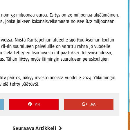
noin 53 mil­joo­naa euroa. Esi­tys on 29 mil­joo­naa ali­jää­mäi­nen.
aa, jon­ka jäl­keen koko­nais­vel­ka­mää­rä nousee 842 mil­joo­naan
vios­sa. Niis­tä Ran­ta­poh­jan alu­eel­le sijoit­tuu Ase­man kou­lun
ä Yli-Iin suur­alu­een pal­ve­luil­le on varat­tu rahaa jo vuo­del­le
ie­lä teh­ty eril­li­siä inves­toin­ti­pää­tök­siä. Tule­vai­suu­des­sa,
s. Tähän liit­tyy myös Kii­min­gin suur­alu­een perus­kou­lu­jen
h­ty pää­tös, näkyy inves­toin­neis­sa vuo­del­le 2024. Yli­kii­min­gin
 vie­lä teh­ty päätöstä.
PIN
JAA
i
Seuraava Artikkeli