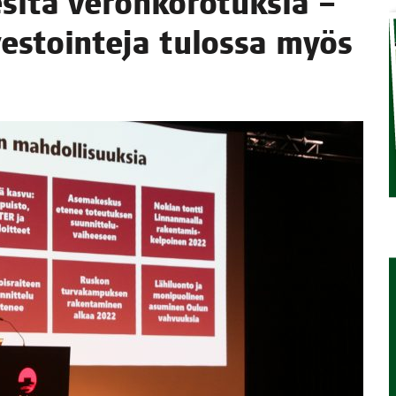
si­tä veron­ko­ro­tuk­sia –
STA
ves­toin­te­ja tulos­sa myös