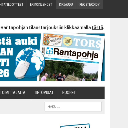
N­TA­TIE­DOT­TEET
ERI­KOIS­LEH­DET
KIR­JAU­DU
REKIS­TE­RÖI­DY
 Rantapohjan tilaustarjouksiin klikkaamalla
tästä
.
TOI­MIT­TA­JAL­TA
TIETOVISAT
NUO­RET