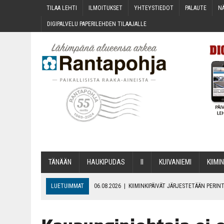
TILAA LEH­TI
ILMOI­TUK­SET
YHTEYS­TIE­DOT
PALAU­TE
NÄ
DIGI­PAL­VE­LU PAPE­RI­LEH­DEN TILAAJALLE
TÄNÄÄN
HAU­KI­PU­DAS
II
KUI­VA­NIE­MI
KII­MIN
LUETUIMMAT
06.08.2026
|
KII­MIN­KI­PÄI­VÄT JÄR­JES­TE­TÄÄN PER
06.08.2026
|
ONKS KAU­NOO NÄKYNY?
06.08.2026
|
MAKA­RO­NI­LAA­TI­KOL­LA ARKEEN