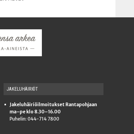
JAKE­LU­HÄI­RIÖT
Jakeluhäiriöilmoitukset Rantapohjaan
ma–pe klo 8.30–16.00
Puhelin: 044-714 7800