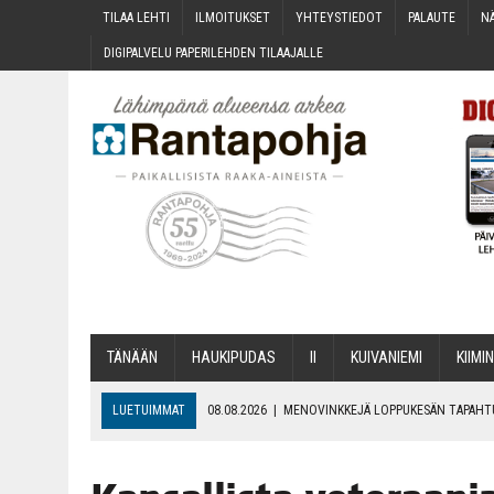
TILAA LEH­TI
ILMOI­TUK­SET
YHTEYS­TIE­DOT
PALAU­TE
NÄ
DIGI­PAL­VE­LU PAPE­RI­LEH­DEN TILAAJALLE
TÄNÄÄN
HAU­KI­PU­DAS
II
KUI­VA­NIE­MI
KII­MIN
LUETUIMMAT
08.08.2026
|
MENO­VINK­KE­JÄ LOP­PU­KE­SÄN TAPAH
06.08.2026
|
KII­MIN­KI­PÄI­VÄT JÄR­JES­TE­TÄÄN PERIN­TEI­TÄ KUNNIOIT
06.08.2026
|
ONKS KAU­NOO NÄKYNY?