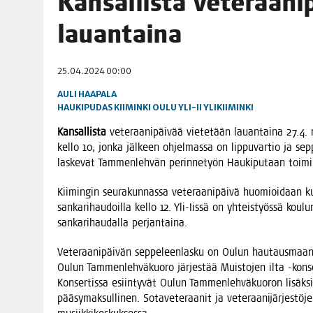
Kan­sal­lis­ta vete­raa­ni
06.08.2026
|
MAKA­RO­NI­LAA­TI­KOL­LA ARKEEN
lauantaina
09.08.2026
|
RAN­TA­POH­JAN TIE­TO­VI­SA 9.8.2026
25.04.2024 00:00
AULI HAAPALA
HAUKIPUDAS
KIIMINKI
OULU
YLI-II
YLIKIIMINKI
Kan­sal­lis­ta
vete­raa­ni­päi­vää vie­te­tään lau­an­tai­na 27.4. m
kel­lo 10, jon­ka jäl­keen ohjel­mas­sa on lip­pu­var­tio ja sep­
las­ke­vat Tam­men­leh­vän perin­ne­työn Hau­ki­pu­taan toi­m
Kii­min­gin seu­ra­kun­nas­sa vete­raa­ni­päi­vä huo­mioi­daan ku
san­ka­ri­hau­doil­la kel­lo 12. Yli-Iis­sä on yhteis­työs­sä kou­l
san­ka­ri­hau­dal­la perjantaina.
Vete­raa­ni­päi­vän sep­pe­leen­las­ku on Oulun hau­taus­maan san
Oulun Tam­men­leh­vä­kuo­ro jär­jes­tää Muis­to­jen ilta ‑kon­se
Kon­ser­tis­sa esiin­ty­vät Oulun Tam­men­leh­vä­kuo­ron lisäk­si 
pää­sy­mak­sul­li­nen. Sota­ve­te­raa­nit ja vete­raa­ni­jär­jes­tö