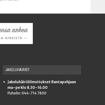
JAKE­LU­HÄI­RIÖT
Jakeluhäiriöilmoitukset Rantapohjaan
ma–pe klo 8.30–16.00
Puhelin: 044-714 7800