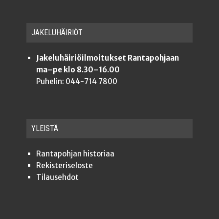
JAKE­LU­HÄI­RIÖT
Jakeluhäiriöilmoitukset Rantapohjaan
ma–pe klo 8.30–16.00
Puhelin: 044-714 7800
YLEISTÄ
Ran­ta­poh­jan historiaa
Rekis­te­ri­se­los­te
Tilauseh­dot