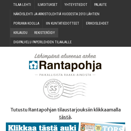
TILAA LEH­TI
ILMOI­TUK­SET
YHTEYS­TIE­DOT
PALAU­TE
NÄKÖIS­LEH­TI JA ARKIS­TO­LEH­TIÄ VUO­DES­TA 2013 LÄHTIEN
PORUK­KA KOOLLA
IIN KUN­TA­TIE­DOT­TEET
ERI­KOIS­LEH­DET
KIR­JAU­DU
REKIS­TE­RÖI­DY
DIGI­PAL­VE­LU PAPE­RI­LEH­DEN TILAAJALLE
Tutustu Rantapohjan tilaustarjouksiin klikkaamalla
tästä
.