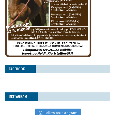
FACE­BOOK
INS­TA­GRAM
Follow on Instagram