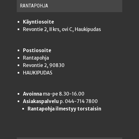
RAN­TA­POH­JA
Käyntiosoite
Revontie 2, II krs, ovi C, Haukipudas
Postiosoite
Rantapohja
Revontie 2, 90830
HAUKIPUDAS
Avoinna
ma-pe 8.30-16.00
Asiakaspalvelu
p. 044-714 7800
Rantapohja ilmestyy torstaisin