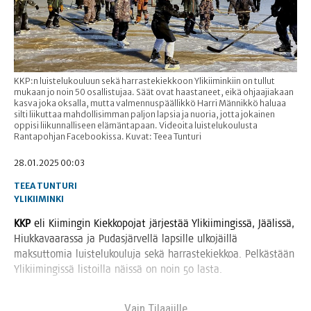
KKP:n luistelukouluun sekä harrastekiekkoon Ylikiiminkiin on tullut
mukaan jo noin 50 osallistujaa. Säät ovat haastaneet, eikä ohjaajiakaan
kasva joka oksalla, mutta valmennuspäällikkö Harri Männikkö haluaa
silti liikuttaa mahdollisimman paljon lapsia ja nuoria, jotta jokainen
oppisi liikunnalliseen elämäntapaan. Videoita luistelukoulusta
Rantapohjan Facebookissa. Kuvat: Teea Tunturi
28.01.2025 00:03
TEEA TUNTURI
YLIKIIMINKI
KKP
eli Kii­min­gin Kiek­ko­po­jat jär­jes­tää Yli­kii­min­gis­sä, Jää­lis­sä,
Hiuk­ka­vaa­ras­sa ja Pudas­jär­vel­lä lap­sil­le ulko­jäil­lä
mak­sut­to­mia luis­te­lu­kou­lu­ja sekä har­ras­te­kiek­koa. Pel­käs­tään
Yli­kii­min­gis­sä lis­toil­la näis­sä on noin 50 lasta.
Vain Tilaa­jil­le