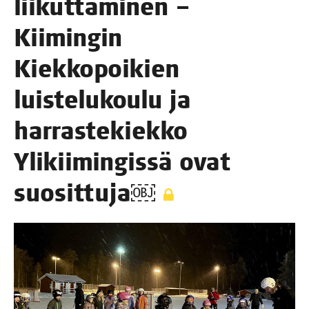
lii­kut­ta­mi­nen –
Kii­min­gin
Kiek­ko­poi­kien
luis­te­lu­kou­lu ja
har­ras­te­kiek­ko
Yli­kii­min­gis­sä ovat
suosittuja￼