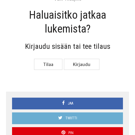
Haluai­sit­ko jat­kaa
lukemista?
Kir­jau­du sisään tai tee tilaus
Tilaa
Kir­jau­du
JAA
TWIITTI
PIN