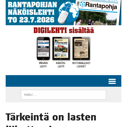
Tär­kein­tä on las­ten