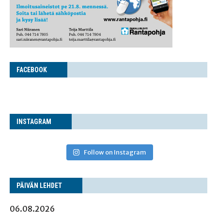
FACE­BOOK
INS­TA­GRAM
Follow on Instagram
PÄI­VÄN LEHDET
06.08.2026