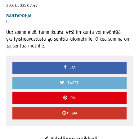
29.01.2025 07:47
RANTAPOHJA
II
Uuti­soim­me 28. tam­mi­kuu­ta, että Iin kun­ta voi myön­tää
yksi­tyis­tie­a­vus­tus­ta 40 sent­tiä kilo­met­ril­le. Oikea sum­ma on
40 sent­tiä metrille.
JAA
TWIITTI
PIN
JAA
Edellinen artikkeli