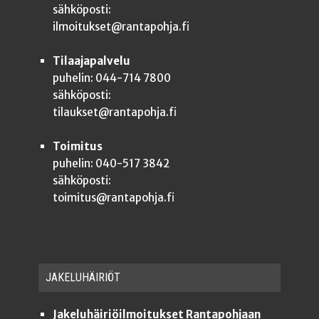
sähköposti:
ilmoitukset@rantapohja.fi
Tilaajapalvelu
puhelin: 044-714 7800
sähköposti:
tilaukset@rantapohja.fi
Toimitus
puhelin: 040-517 3842
sähköposti:
toimitus@rantapohja.fi
JAKE­LU­HÄI­RIÖT
Jakeluhäiriöilmoitukset Rantapohjaan