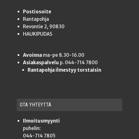
Postiosoite
Rantapohja
Revontie 2, 90830
HAUKIPUDAS
Avoinna
ma-pe 8.30-16.00
Asiakaspalvelu
p. 044-714 7800
Rantapohja ilmestyy torstaisin
OTA YHTEYT­TÄ
Ilmoitusmyynti
puhelin:
044-714 7805