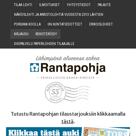
TILAA LEH­TI
ILMOI­TUK­SET
YHTEYS­TIE­DOT
PALAU­TE
NÄKÖIS­LEH­TI JA ARKIS­TO­LEH­TIÄ VUO­DES­TA 2013 LÄHTIEN
PORUK­KA KOOLLA
IIN KUN­TA­TIE­DOT­TEET
ERI­KOIS­LEH­DET
KIR­JAU­DU
REKIS­TE­RÖI­DY
DIGI­PAL­VE­LU PAPE­RI­LEH­DEN TILAAJALLE
Tutustu Rantapohjan tilaustarjouksiin klikkaamalla
tästä
.