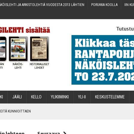
KÖIS­LEH­TI JA ARKIS­TO­LEH­TIÄ VUO­DES­TA 2013 LÄHTIEN
PORUK­KA KOOLLA
IIN KU
Tutustu
­KI
JÄÄ­LI
KEL­LO
YLI­KII­MIN­KI
YLI-II
KES­KUS­TE­LEM­ME
IN­TEI­TÄ KUNNIOITTAEN
än lehteen
Seuraava