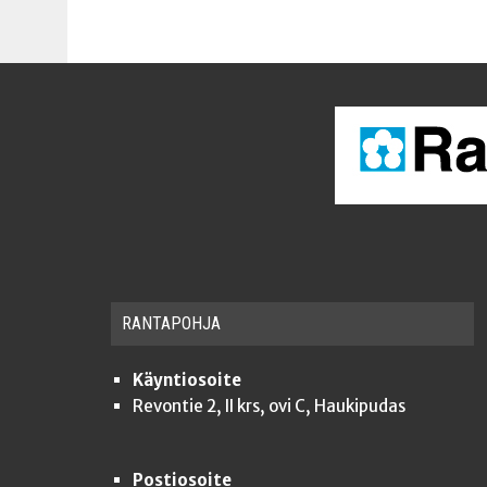
RAN­TA­POH­JA
Käyntiosoite
Revontie 2, II krs, ovi C, Haukipudas
Postiosoite