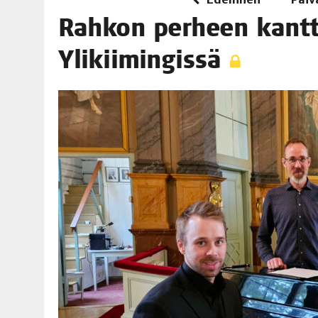
06.08.2026
|
OPIN­TOI­HIN KAN­SA­LAIS­OPIS­TOS­SA VOI SAA­DA AVUSTU
Rah­kon per­heen kant­t
08.08.2026
|
MENO­VINK­KE­JÄ LOP­PU­KE­SÄN TAPAHTUMIIN
Ylikiimingissä