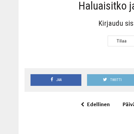
Haluai­sit­ko 
Kir­jau­du si
Tilaa
JAA
TWIITTI
Edellinen
Päiv