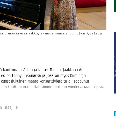
oria: pianon ääressä Jaakko, takana seisomassa Tuomo (vas.), isä Leo ja
­jä kant­to­ria, isä Leo ja lap­set Tuo­mo, Jaak­ko ja Anne.
s­sa Leo on teh­nyt työ­uran­sa ja joka on myös Kii­min­gin
 Run­sas­lu­kui­nen mää­rä kon­sert­ti­vie­rai­ta oli saa­pu­nut
o­rei­den tuot­ta­ma­na. – Halusim­me mukaan vuo­den­ai­kaan sopi­via
 Tilaa­jil­le