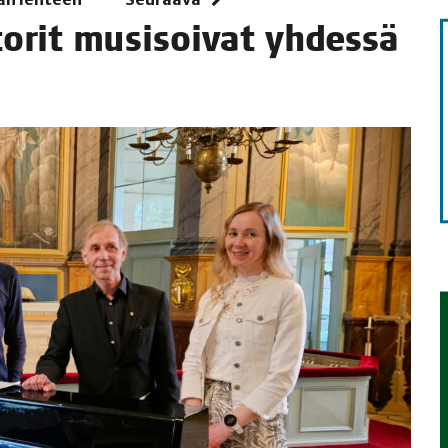
STA
o­rit musi­soi­vat yhdes­sä