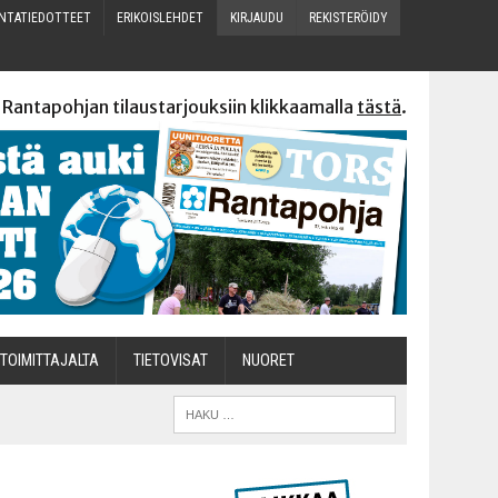
N­TA­TIE­DOT­TEET
ERI­KOIS­LEH­DET
KIR­JAU­DU
REKIS­TE­RÖI­DY
 Rantapohjan tilaustarjouksiin klikkaamalla
tästä
.
TOI­MIT­TA­JAL­TA
TIETOVISAT
NUO­RET