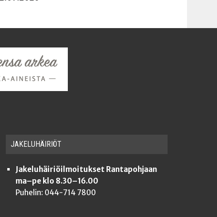
JAKE­LU­HÄI­RIÖT
Jakeluhäiriöilmoitukset Rantapohjaan
ma–pe klo 8.30–16.00
Puhelin: 044-714 7800