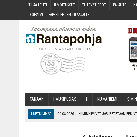
TILAA LEH­TI
ILMOI­TUK­SET
YHTEYS­TIE­DOT
PALAU­TE
NÄ
DIGI­PAL­VE­LU PAPE­RI­LEH­DEN TILAAJALLE
TÄNÄÄN
HAU­KI­PU­DAS
II
KUI­VA­NIE­MI
KII­MIN
LUETUIMMAT
06.08.2026
|
KII­MIN­KI­PÄI­VÄT JÄR­JES­TE­TÄÄN PER
06.08.2026
|
ONKS KAU­NOO NÄKYNY?
06.08.2026
|
MAKA­RO­NI­LAA­TI­KOL­LA ARKEEN
Edellinen
Päiv