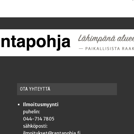
OTA YHTEYT­TÄ
Ilmoitusmyynti
puhelin:
044-714 7805
sähköposti:
ilmoitukset@rantapohja.fi