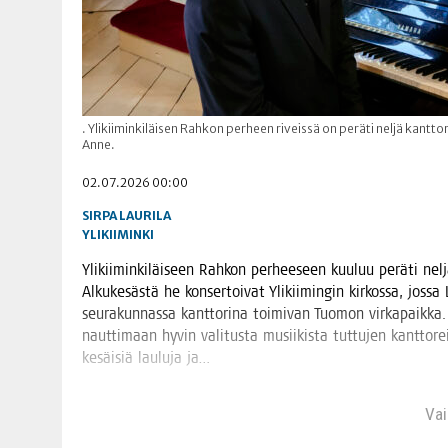
. Ylikiiminkiläisen Rahkon perheen riveissä on peräti neljä kantt
Anne.
02.07.2026 00:00
SIRPA LAURILA
YLIKIIMINKI
Yli­kii­min­ki­läi­seen Rah­kon per­hee­seen kuu­luu perä­ti nel
Alku­ke­säs­tä he kon­ser­toi­vat Yli­kii­min­gin kir­kos­sa, jo
seu­ra­kun­nas­sa kant­to­ri­na toi­mi­van Tuo­mon vir­ka­paik­ka.
naut­ti­maan hyvin vali­tus­ta musii­kis­ta tut­tu­jen kant­t
kesäi­siä lau­lu­ja ja…
Vain