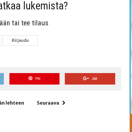
jat­kaa lukemista?
sään tai tee tilaus
Kir­jau­du
PIN
JAA
än lehteen
Seuraava