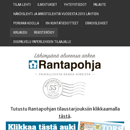
TILAA LEH­TI
ILMOI­TUK­SET
YHTEYS­TIE­DOT
PALAU­TE
NÄKÖIS­LEH­TI JA ARKIS­TO­LEH­TIÄ VUO­DES­TA 2013 LÄHTIEN
PORUK­KA KOOLLA
IIN KUN­TA­TIE­DOT­TEET
ERI­KOIS­LEH­DET
KIR­JAU­DU
REKIS­TE­RÖI­DY
DIGI­PAL­VE­LU PAPE­RI­LEH­DEN TILAAJALLE
Tutustu Rantapohjan tilaustarjouksiin klikkaamalla
tästä
.