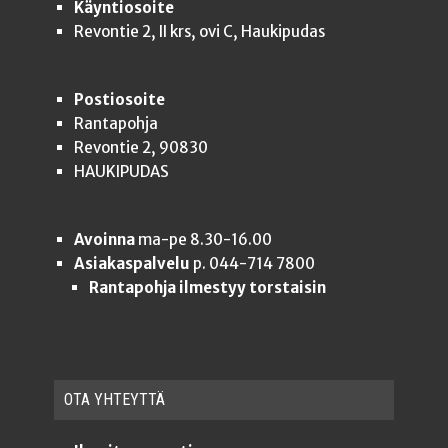
Käyntiosoite
Revontie 2, II krs, ovi C, Haukipudas
Postiosoite
Rantapohja
Revontie 2, 90830
HAUKIPUDAS
Avoinna
ma-pe 8.30-16.00
Asiakaspalvelu
p. 044-714 7800
Rantapohja ilmestyy torstaisin
OTA YHTEYT­TÄ