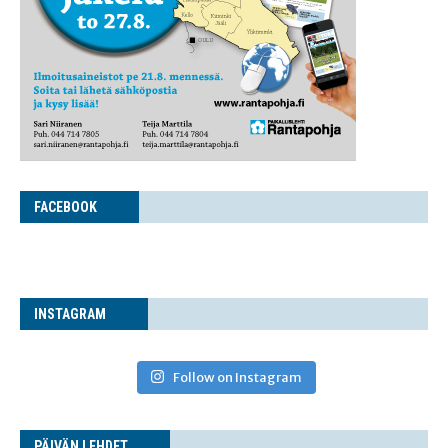
FACE­BOOK
INS­TA­GRAM
Follow on Instagram
PÄI­VÄN LEHDET