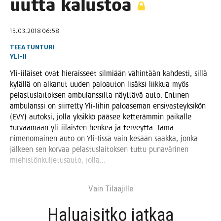
uut­ta kalustoa
15.03.2018 06:58
TEEA TUNTURI
YLI-II
Yli-iiläi­set ovat hie­rais­seet sil­mi­ään vähin­tään kah­des­ti, sil­lä
kyläl­lä on alka­nut uuden paloau­ton lisäk­si liik­kua myös
pelas­tus­lai­tok­sen ambu­lans­sil­ta näyt­tä­vä auto. Enti­nen
ambu­lans­si on siir­ret­ty Yli-Iihin paloa­se­man ensi­vas­teyk­si­kön
(EVY) autok­si, jol­la yksik­kö pää­see ket­te­räm­min pai­kal­le
tur­vaa­maan yli-iiläis­ten hen­keä ja ter­veyt­tä. Tämä
nimen­omai­nen auto on Yli-Iis­sä vain kesään saak­ka, jon­ka
jäl­keen sen kor­vaa pelas­tus­lai­tok­sen tut­tu puna­vä­ri­nen
mie­his­tön­kul­je­tusau­to, jolla…
Vain Tilaa­jil­le
Haluai­sit­ko jat­kaa