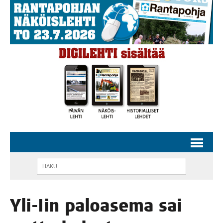
Yli-Iin paloa­se­ma sai