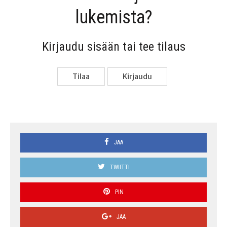
lukemista?
Kir­jau­du sisään tai tee tilaus
Tilaa
Kir­jau­du
JAA
TWIITTI
PIN
JAA