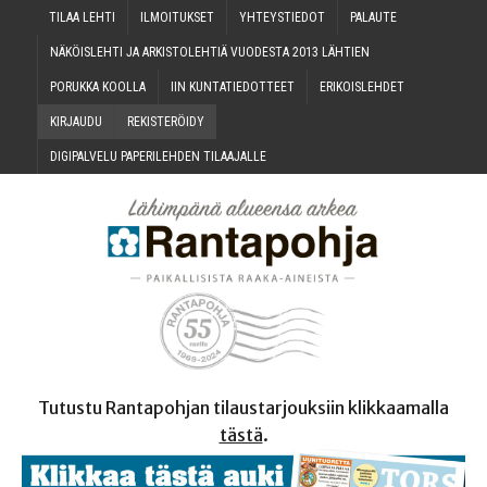
TILAA LEH­TI
ILMOI­TUK­SET
YHTEYS­TIE­DOT
PALAU­TE
NÄKÖIS­LEH­TI JA ARKIS­TO­LEH­TIÄ VUO­DES­TA 2013 LÄHTIEN
PORUK­KA KOOLLA
IIN KUN­TA­TIE­DOT­TEET
ERI­KOIS­LEH­DET
KIR­JAU­DU
REKIS­TE­RÖI­DY
DIGI­PAL­VE­LU PAPE­RI­LEH­DEN TILAAJALLE
Tutustu Rantapohjan tilaustarjouksiin klikkaamalla
tästä
.