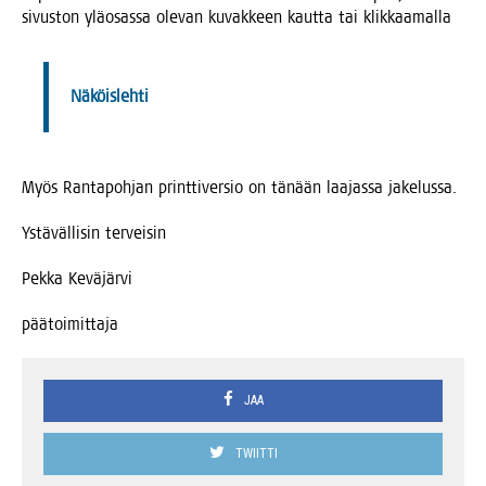
sivus­ton ylä­osas­sa ole­van kuvak­keen kaut­ta tai klikkaamalla
Näköis­leh­ti
Myös Ran­ta­poh­jan print­ti­ver­sio on tänään laa­jas­sa jakelussa.
Ystä­väl­li­sin terveisin
Pek­ka Keväjärvi
pää­toi­mit­ta­ja
JAA
TWIITTI