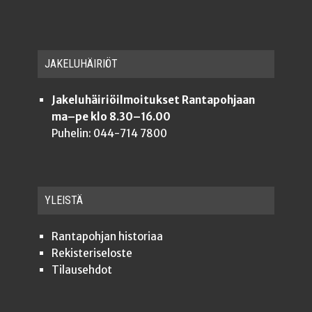
JAKE­LU­HÄI­RIÖT
Jakeluhäiriöilmoitukset Rantapohjaan
ma–pe klo 8.30–16.00
Puhelin: 044-714 7800
YLEISTÄ
Ran­ta­poh­jan historiaa
Rekis­te­ri­se­los­te
Tilauseh­dot