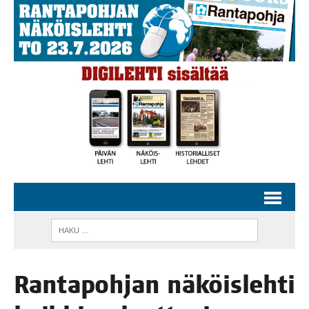
Ran­ta­poh­jan näköis­leh­ti