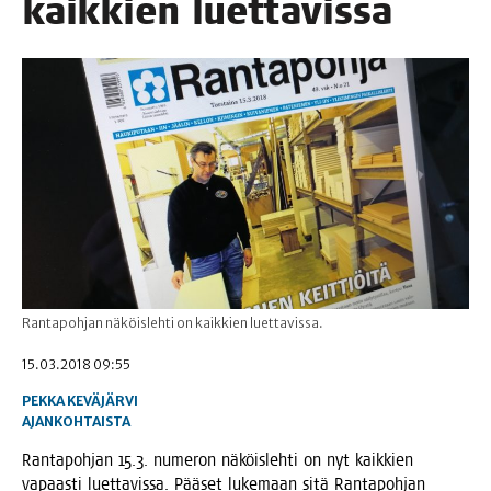
kaik­kien luettavissa
Rantapohjan näköislehti on kaikkien luettavissa.
15.03.2018 09:55
PEKKA KEVÄJÄRVI
AJANKOHTAISTA
Ran­ta­poh­jan 15.3. nume­ron näköis­leh­ti on nyt kaik­kien
vapaas­ti luet­ta­vis­sa. Pää­set luke­maan sitä Ran­ta­poh­jan