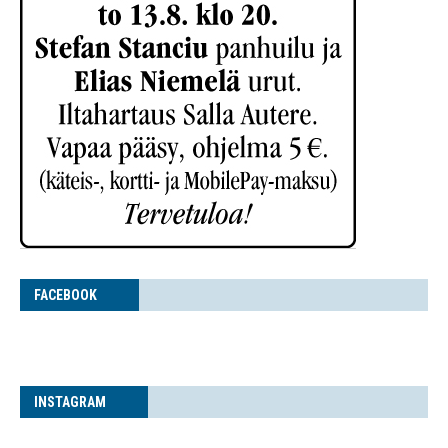
FACE­BOOK
INS­TA­GRAM