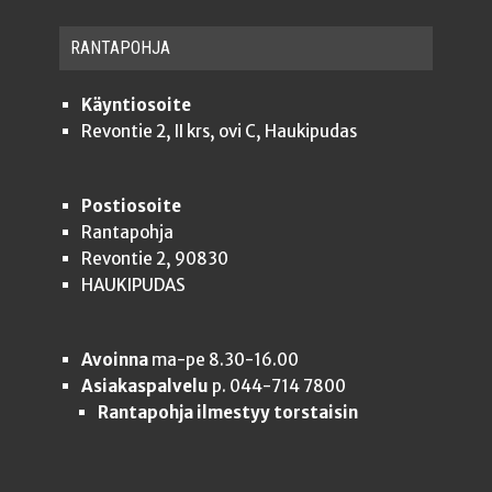
RAN­TA­POH­JA
Käyntiosoite
Revontie 2, II krs, ovi C, Haukipudas
Postiosoite
Rantapohja
Revontie 2, 90830
HAUKIPUDAS
Avoinna
ma-pe 8.30-16.00
Asiakaspalvelu
p. 044-714 7800
Rantapohja ilmestyy torstaisin