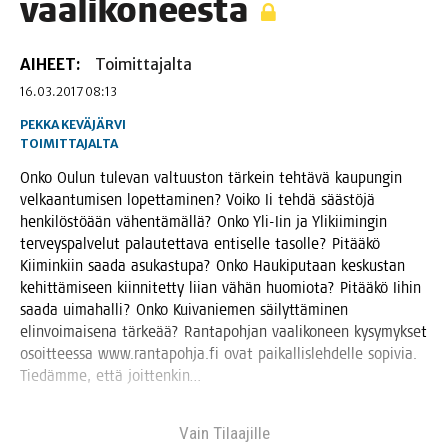
vaalikoneesta
AIHEET:
Toimittajalta
16.03.2017 08:13
PEKKA KEVÄJÄRVI
TOIMITTAJALTA
Onko Oulun tule­van val­tuus­ton tär­kein teh­tä­vä kau­pun­gin
vel­kaan­tu­mi­sen lopet­ta­mi­nen? Voi­ko Ii teh­dä sääs­tö­jä
hen­ki­lös­töään vähen­tä­mäl­lä? Onko Yli-Iin ja Yli­kii­min­gin
ter­veys­pal­ve­lut palau­tet­ta­va enti­sel­le tasol­le? Pitää­kö
Kii­min­kiin saa­da asu­kas­tu­pa? Onko Hau­ki­pu­taan kes­kus­tan
kehit­tä­mi­seen kiin­ni­tet­ty lii­an vähän huo­mio­ta? Pitää­kö Iihin
saa­da uima­hal­li? Onko Kui­va­nie­men säi­lyt­tä­mi­nen
elin­voi­mai­se­na tär­ke­ää? Ran­ta­poh­jan vaa­li­ko­neen kysy­myk­set
osoit­tees­sa www.rantapohja.fi ovat pai­kal­lis­leh­del­le sopi­via.
Tie­däm­me, että joittenkin…
Vain Tilaa­jil­le