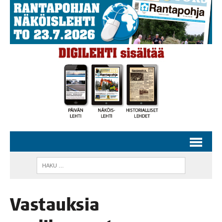
Vas­tauk­sia