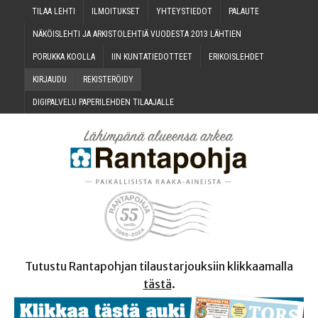
TILAA LEH­TI
ILMOI­TUK­SET
YHTEYS­TIE­DOT
PALAU­TE
NÄKÖIS­LEH­TI JA ARKIS­TO­LEH­TIÄ VUO­DES­TA 2013 LÄHTIEN
PORUK­KA KOOLLA
IIN KUN­TA­TIE­DOT­TEET
ERI­KOIS­LEH­DET
KIR­JAU­DU
REKIS­TE­RÖI­DY
DIGI­PAL­VE­LU PAPE­RI­LEH­DEN TILAAJALLE
Tutustu Rantapohjan tilaustarjouksiin klikkaamalla
tästä
.