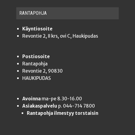
RAN­TA­POH­JA
Käyntiosoite
Revontie 2, II krs, ovi C, Haukipudas
Postiosoite
Rantapohja
Revontie 2, 90830
HAUKIPUDAS
Avoinna
ma-pe 8.30-16.00
Asiakaspalvelu
p. 044-714 7800
Rantapohja ilmestyy torstaisin