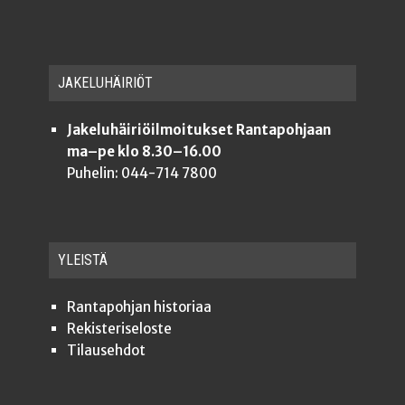
JAKE­LU­HÄI­RIÖT
Jakeluhäiriöilmoitukset Rantapohjaan
ma–pe klo 8.30–16.00
Puhelin: 044-714 7800
YLEISTÄ
Ran­ta­poh­jan historiaa
Rekis­te­ri­se­los­te
Tilauseh­dot