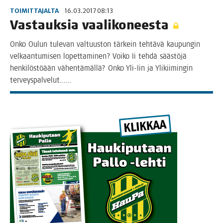
TOIMITTAJALTA
16.03.2017 08:13
Vas­tauk­sia vaalikoneesta
Onko Oulun tule­van val­tuus­ton tär­kein teh­tä­vä kau­pun­gin
vel­kaan­tu­mi­sen lopet­ta­mi­nen? Voi­ko Ii teh­dä sääs­tö­jä
hen­ki­lös­töään vähen­tä­mäl­lä? Onko Yli-Iin ja Yli­kii­min­gin
terveyspalvelut.…..