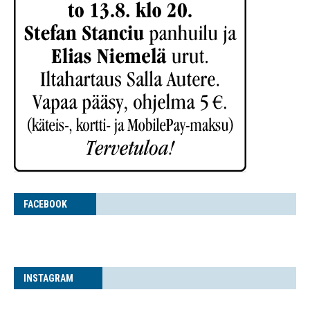
FACE­BOOK
INS­TA­GRAM