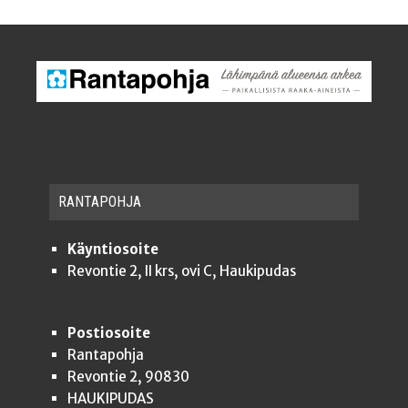
RAN­TA­POH­JA
Käyntiosoite
Revontie 2, II krs, ovi C, Haukipudas
Postiosoite
Rantapohja
Revontie 2, 90830
HAUKIPUDAS