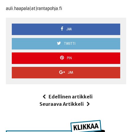
auli.haapala(at)rantapohja.fi
JAA
TWIITTI
PIN
JAA
Edellinen artikkeli
Seuraava Artikkeli