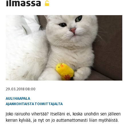
ilmassa
29.03.2018 08:00
AULI HAAPALA
AJANKOHTAISTA
TOIMITTAJALTA
Joko rai­ruo­ho viher­tää? Itsel­lä­ni ei, kos­ka unoh­din sen jäl­leen
ker­ran kyl­vää, ja nyt on jo aut­ta­mat­to­mas­ti lii­an myöhäistä.