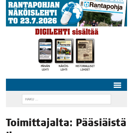
Toi­mit­ta­jal­ta: Pää­siäis­tä