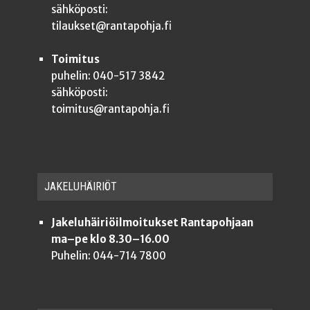
sähköposti:
tilaukset@rantapohja.fi
Toimitus
puhelin: 040-517 3842
sähköposti:
toimitus@rantapohja.fi
JAKE­LU­HÄI­RIÖT
Jakeluhäiriöilmoitukset Rantapohjaan
ma–pe klo 8.30–16.00
Puhelin: 044-714 7800