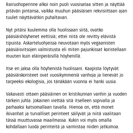
Rai­ruo­ho­pe­rin­ne alkoi noin puo­li vuo­si­sa­taa sit­ten ja näyt­tää
pitä­vän pin­tan­sa, vaik­ka muu­hun pää­siäi­sen rekvi­siit­taan ajan
tuu­let näyt­tä­vät­kin puhaltavan.
Nyt pitäi­si kuu­lem­ma olla huo­lis­saan sii­tä, ovat­ko
pää­siäis­höy­he­net eet­ti­siä; ettei nii­tä ole revit­ty elä­vis­tä
tipuis­ta. Askar­te­luoh­jeis­sa neu­vo­taan myös vegaa­nis­ten
pää­siäis­vit­so­jen val­mis­tus­ta eli miten pajun­kis­sat koris­tel­laan
muu­ten kuin eläin­pe­räi­sil­lä höyhenillä.
Itse en jak­sa olla höy­he­nis­tä huo­lis­sa­ni. Kaa­pis­ta löy­ty­vät
pää­siäis­ko­ris­teet ovat vuo­si­kym­me­niä van­ho­ja ja lie­ne­vät jo
tar­peek­si eko­lo­gi­sia, jos tänä­kään vuon­na ei han­ki uusia.
Vaka­vas­ti ottaen pää­siäi­nen on kris­ti­kun­nan van­hin ja vuo­den
tär­kein juh­la. Jokai­nen viet­tää sitä itsel­leen sopi­val­la ja
par­haak­si kat­so­mal­laan taval­la. Hie­noa on, että monet
iki­van­hat ja tur­val­li­set perin­teet säi­ly­vät ja nii­tä vaa­li­taan
täs­sä muut­tu­vas­sa maa­il­mas­sa. Kukin voi myös omal­la
koh­dal­laan luo­da perin­tei­tä ja var­mis­taa nii­den jatkumoa.