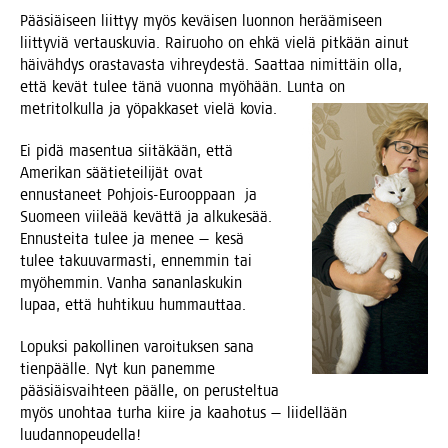
Pää­siäi­seen liit­tyy myös keväi­sen luon­non herää­mi­seen
liit­ty­viä ver­taus­ku­via. Rai­ruo­ho on ehkä vie­lä pit­kään ainut
häi­väh­dys oras­ta­vas­ta vih­rey­des­tä. Saat­taa nimit­täin olla,
että kevät tulee tänä vuon­na myö­hään. Lun­ta on
met­ri­tol­kul­la ja yöpak­ka­set vie­lä kovia.
Ei pidä masen­tua sii­tä­kään, että
Ame­ri­kan sää­tie­tei­li­jät ovat
ennus­ta­neet Poh­jois-Euroop­paan
ja
Suo­meen vii­le­ää kevät­tä ja alku­ke­sää.
Ennus­tei­ta tulee ja menee — kesä
tulee takuu­var­mas­ti, ennem­min tai
myö­hem­min. Van­ha sanan­las­ku­kin
lupaa, että huh­ti­kuu hummauttaa.
Lopuk­si pakol­li­nen varoi­tuk­sen sana
tien­pääl­le. Nyt kun panem­me
pää­siäis­vaih­teen pääl­le, on perus­tel­tua
myös unoh­taa tur­ha kii­re ja kaa­ho­tus — lii­del­lään
luudannopeudella!