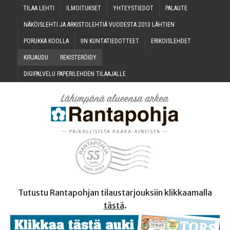
TILAA LEH­TI
ILMOI­TUK­SET
YHTEYS­TIE­DOT
PALAU­TE
NÄKÖIS­LEH­TI JA ARKIS­TO­LEH­TIÄ VUO­DES­TA 2013 LÄHTIEN
PORUK­KA KOOLLA
IIN KUN­TA­TIE­DOT­TEET
ERI­KOIS­LEH­DET
KIR­JAU­DU
REKIS­TE­RÖI­DY
DIGI­PAL­VE­LU PAPE­RI­LEH­DEN TILAAJALLE
Tutustu Rantapohjan tilaustarjouksiin klikkaamalla
tästä
.