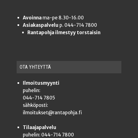
Avoinna
ma-pe 8.30-16.00
Asiakaspalvelu
p. 044-714 7800
Rantapohja ilmestyy torstaisin
OTA YHTEYT­TÄ
Ilmoitusmyynti
puhelin:
044-714 7805
sähköposti:
ilmoitukset@rantapohja.fi
Tilaajapalvelu
puhelin: 044-714 7800