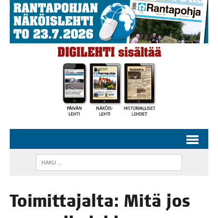
Toi­mit­ta­jal­ta: Mitä jos