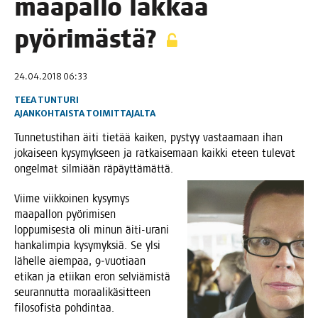
maa­pal­lo lak­kaa
pyörimästä?
24.04.2018 06:33
TEEA TUNTURI
AJANKOHTAISTA
TOIMITTAJALTA
Tun­ne­tus­ti­han äiti tie­tää kai­ken, pys­tyy vas­taa­maan ihan
jokai­seen kysy­myk­seen ja rat­kai­se­maan kaik­ki eteen tule­vat
ongel­mat sil­mi­ään räpäyttämättä.
Vii­me viik­koi­nen kysy­mys
maa­pal­lon pyö­ri­mi­sen
lop­pu­mi­ses­ta oli minun äiti-ura­ni
han­ka­lim­pia kysy­myk­siä. Se ylsi
lähel­le aiem­paa, 9‑vuotiaan
eti­kan ja etii­kan eron sel­viä­mis­tä
seu­ran­nut­ta moraa­li­kä­sit­teen
filo­so­fis­ta pohdintaa.