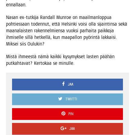
ennallaan.
Nasan ex-tut­ki­ja Ran­dall Mun­roe on maa­il­man­lop­pua
poh­ties­saan toden­nut, että Hel­sin­ki voi­si olla sijain­tin­sa sekä
maa­na­lais­ten raken­nel­mien­sa vuok­si par­hai­ta paik­ko­ja
ihmi­sel­le sil­lä het­kel­lä, kun maa­pal­lon pyö­rin­tä lak­kai­si.
Mik­sei siis Oulukin?
Mis­tä ihmees­tä nämä kaik­ki kysy­myk­set las­ten pää­hän
put­kah­ta­vat? Ker­to­kaa se minulle.
JAA
TWIITTI
PIN
JAA