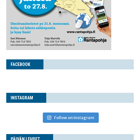
FACE­BOOK
INS­TA­GRAM
Follow on Instagram
PÄI­VÄN LEHDET