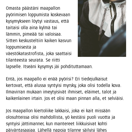
Omas­ta pääs­tä­ni maa­pal­lon
pyö­ri­mi­sen lop­pu­mis­ta kos­ke­vaan
kysy­myk­seen löy­tyi vas­taus, että
tai­tai­si olla aina kyl­mä tai
läm­min, pime­ää tai valoi­saa.
Sit­ten kes­kus­tel­tiin kai­ken kas­vun
lop­pu­mi­ses­ta ja
väes­tö­ka­ta­stro­fis­ta, joka saat­tai­si
tilan­tees­ta seu­ra­ta. Se riit­ti
lap­sel­le. Itseä­ni kysy­mys jäi pohdituttamaan.
Entä, jos maa­pal­lo ei enää pyö­ri­si? Eri tie­de­jul­kai­sut
ker­to­vat, että alus­sa syn­tyi­si myrs­ky, joka oli­si todel­la kova.
Ilma­vir­ran mukaan imey­tyi­si­vät ihmi­set, eläi­met, talot ja
kai­ken­lai­nen irtain. Jos et oli­si maan pin­nan alla, et selviäisi.
Jos maa­pal­lon kier­to­lii­ke lak­kai­si, joka ei kait mis­sään
olo­suh­teis­sa oli­si mah­dol­lis­ta, yö kes­täi­si puo­li vuot­ta ja
syn­tyi­si jät­ti­man­ner, kun man­te­reet liik­kui­si­vat koh­ti
päi­vän­ta­saa­jaa. Lähel­lä napo­ja tilan­ne säi­lyi­si lähes