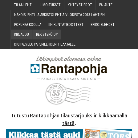
TILAA LEH­TI
ILMOI­TUK­SET
YHTEYS­TIE­DOT
PALAU­TE
NÄKÖIS­LEH­TI JA ARKIS­TO­LEH­TIÄ VUO­DES­TA 2013 LÄHTIEN
PORUK­KA KOOLLA
IIN KUN­TA­TIE­DOT­TEET
ERI­KOIS­LEH­DET
KIR­JAU­DU
REKIS­TE­RÖI­DY
DIGI­PAL­VE­LU PAPE­RI­LEH­DEN TILAAJALLE
Tutustu Rantapohjan tilaustarjouksiin klikkaamalla
tästä
.