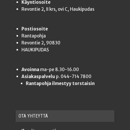
Käyntiosoite
Revontie 2, II krs, ovi C, Haukipudas
Postiosoite
Rantapohja
Revontie 2, 90830
HAUKIPUDAS
Avoinna
ma-pe 8.30-16.00
Asiakaspalvelu
p. 044-714 7800
Rantapohja ilmestyy torstaisin
OTA YHTEYT­TÄ