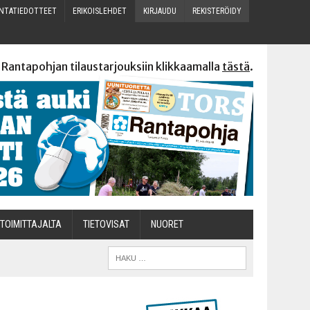
N­TA­TIE­DOT­TEET
ERI­KOIS­LEH­DET
KIR­JAU­DU
REKIS­TE­RÖI­DY
 Rantapohjan tilaustarjouksiin klikkaamalla
tästä
.
TOI­MIT­TA­JAL­TA
TIETOVISAT
NUO­RET