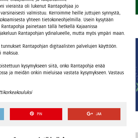
oni vie­rais­ta oli luke­nut Ran­ta­poh­jaa jo
r­si­nai­ses­ti val­mis­tuu. Ker­roim­me heil­le jut­tu­jen syn­nys­tä,
kokoa­mi­ses­ta yhteen tie­to­ko­neoh­jel­mil­la. Usein kysy­tään
 Ran­ta­poh­ja pai­ne­taan täl­lä het­kel­lä Kajaa­nis­sa
an jake­luun Ran­ta­poh­jan ydin­a­lu­eel­le, mut­ta myös ympä­ri maan.
un­nuk­set Ran­ta­poh­jan digi­taa­lis­ten pal­ve­lu­jen käyt­töön.
eri maksua.
ois­tet­tuun kysy­myk­seen sii­tä, onko Ran­ta­poh­ja enää
rvos­sa ja mei­dän onkin mie­lui­saa vas­ta­ta kysy­myk­seen. Vas­taus
ttikorkeakouluksi
PIN
JAA