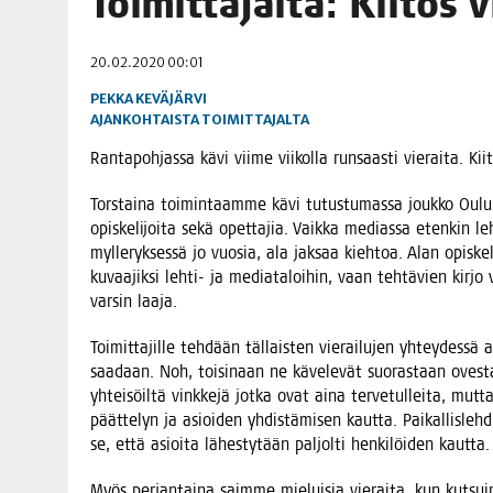
Toi­mit­ta­jal­ta: Kii­tos
06.08.2026
|
TOI­VEI­DEN KOTI IISTÄ!
20.02.2020 00:01
06.08.2026
|
KII­MIN­KI­PÄI­VÄT JÄR­JES­TE­TÄÄN PERIN­TEI­TÄ KUNNIOIT
PEKKA KEVÄJÄRVI
AJANKOHTAISTA
TOIMITTAJALTA
Ran­ta­poh­jas­sa kävi vii­me vii­kol­la run­saas­ti vie­rai­ta. Kii­
Tors­tai­na toi­min­taam­me kävi tutus­tu­mas­sa jouk­ko Oul
opis­ke­li­joi­ta sekä opet­ta­jia. Vaik­ka medias­sa eten­kin leh
myl­le­ryk­ses­sä jo vuo­sia, ala jak­saa kieh­toa. Alan opis­ke­li­
kuvaa­jik­si leh­ti- ja media­ta­loi­hin, vaan teh­tä­vien kir­jo
var­sin laaja.
Toi­mit­ta­jil­le teh­dään täl­lais­ten vie­rai­lu­jen yhtey­des­
saa­daan. Noh, toi­si­naan ne käve­le­vät suo­ras­taan oves­
yhtei­söil­tä vink­ke­jä jot­ka ovat aina ter­ve­tul­lei­ta, mut
päät­te­lyn ja asioi­den yhdis­tä­mi­sen kaut­ta. Pai­kal­lis­leh­di
se, että asioi­ta lähes­ty­tään pal­jol­ti hen­ki­löi­den kautta.
Myös per­jan­tai­na saim­me mie­lui­sia vie­rai­ta, kun kut­su