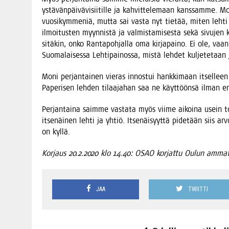
ystä­vän­päi­vä­vi­sii­til­le ja kah­vit­te­le­maan kans­sam­me. M
vuo­si­kym­me­niä, mut­ta sai vas­ta nyt tie­tää, miten leh­ti va
ilmoi­tus­ten myyn­nis­tä ja val­mis­ta­mi­ses­ta sekä sivu­jen 
sitä­kin, onko Ran­ta­poh­jal­la oma kir­ja­pai­no. Ei ole, vaan
Suo­ma­lai­ses­sa Leh­ti­pai­nos­sa, mis­tä leh­det kul­je­te­ta
Moni per­jan­tai­nen vie­ras innos­tui hank­ki­maan itsel­leen t
Pape­ri­sen leh­den tilaa­ja­han saa ne käyt­töön­sä ilman 
Per­jan­tai­na saim­me vas­ta­ta myös vii­me aikoi­na usein t
itse­näi­nen leh­ti ja yhtiö. Itse­näi­syyt­tä pide­tään siis a
on kyllä.
Kor­jaus 20.2.2020 klo 14.40: OSAO kor­jat­tu Oulun amma
JAA
TWIITTI