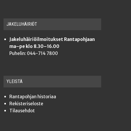
JAKE­LU­HÄI­RIÖT
Jakeluhäiriöilmoitukset Rantapohjaan
ma–pe klo 8.30–16.00
Puhelin: 044-714 7800
YLEISTÄ
Ran­ta­poh­jan historiaa
Rekis­te­ri­se­los­te
Tilauseh­dot