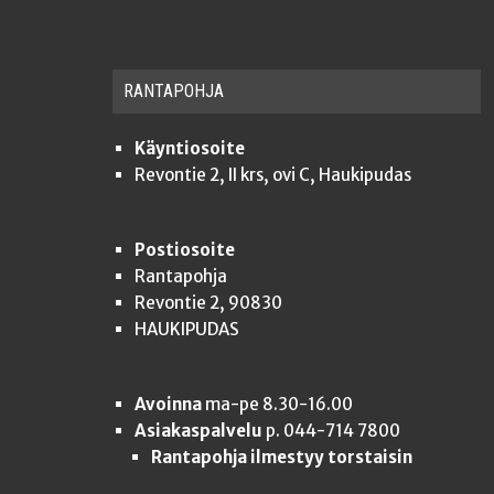
RAN­TA­POH­JA
Käyntiosoite
Revontie 2, II krs, ovi C, Haukipudas
Postiosoite
Rantapohja
Revontie 2, 90830
HAUKIPUDAS
Avoinna
ma-pe 8.30-16.00
Asiakaspalvelu
p. 044-714 7800
Rantapohja ilmestyy torstaisin