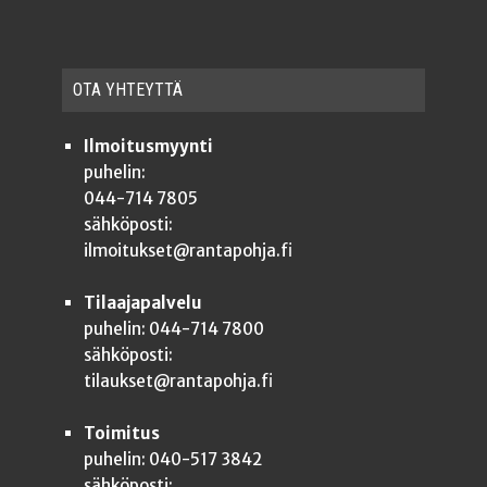
OTA YHTEYT­TÄ
Ilmoitusmyynti
puhelin:
044-714 7805
sähköposti:
ilmoitukset@rantapohja.fi
Tilaajapalvelu
puhelin: 044-714 7800
sähköposti:
tilaukset@rantapohja.fi
Toimitus
puhelin: 040-517 3842
sähköposti: