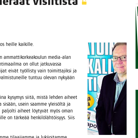
 vie­raat visiitistä
TAEN
tos heil­le kaikille.
un ammat­ti­kor­kea­kou­lun media-alan
­ti­maa­il­ma on ollut jat­ku­vas­sa
jat eivät työl­lis­ty vain toi­mit­ta­jik­si ja
 val­mis­tu­neil­le tun­tuu ole­van nyky­ään
sä aina kysy­mys sii­tä, mis­tä leh­den aiheet
ta sisään, usein saam­me ylei­söl­tä ja
­ta pal­jol­ti aiheet löy­ty­vät myös oman
l­le on tär­ke­ää hen­ki­lö­läh­töi­syys. Siis
im­me tilaa­jiam­me ja luki­joi­tam­me