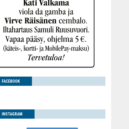
FACE­BOOK
INS­TA­GRAM