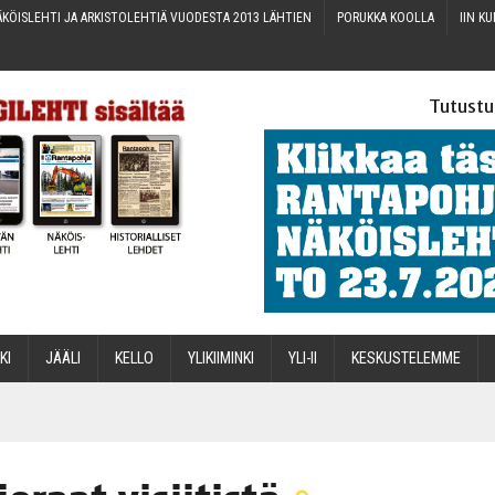
KÖIS­LEH­TI JA ARKIS­TO­LEH­TIÄ VUO­DES­TA 2013 LÄHTIEN
PORUK­KA KOOLLA
IIN KU
Tutustu
­KI
JÄÄ­LI
KEL­LO
YLI­KII­MIN­KI
YLI-II
KES­KUS­TE­LEM­ME
STA