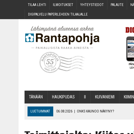
TILAA LEH­TI
ILMOI­TUK­SET
YHTEYS­TIE­DOT
PALAU­TE
NÄ
DIGI­PAL­VE­LU PAPE­RI­LEH­DEN TILAAJALLE
TÄNÄÄN
HAU­KI­PU­DAS
II
KUI­VA­NIE­MI
KII­MIN
LUETUIMMAT
06.08.2026
|
ONKS KAU­NOO NÄKYNY?
06.08.2026
|
MAKA­RO­NI­LAA­TI­KOL­LA ARKEEN
06.08.2026
|
OPIN­TOI­HIN KAN­SA­LAIS­OPIS­TOS­SA VOI SAA­DA AVUSTU