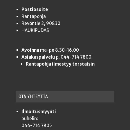
Postiosoite
Rantapohja
Revontie 2, 90830
HAUKIPUDAS
Avoinna
ma-pe 8.30-16.00
Asiakaspalvelu
p. 044-714 7800
Rantapohja ilmestyy torstaisin
OTA YHTEYT­TÄ
Ilmoitusmyynti
puhelin:
044-714 7805