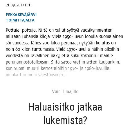
21.09.2017 11:11
PEKKA KEVÄJÄRVI
TOIMITTAJALTA
Pot­tu­ja, pot­tu­ja. Nii­tä on tul­lut syö­tyä vuo­si­kym­men­ten
mit­taan tuhan­sia kilo­ja. Vie­lä 1950-luvun lopul­la suo­ma­lai­nen
söi vuo­des­sa lähes 200 kiloa peru­naa, nyky­ään kulu­tus on
noin 60 kilon tun­tu­mas­sa. Vie­lä 1970-luvul­la näi­hin aikoi­hin
vuo­des­ta oli taval­li­nen näky, että suku kokoon­tui maal­le
perun­an­nos­to­tal­koi­siin. Sii­tä satoa vie­tiin sit­ten kau­pun­kiin.
Kun Suo­mi muut­ti ker­ros­ta­loi­hin 1970- ja 1980-luvuil­la,
muo­kat­tiin moni väestönsuoja…
Vain Tilaa­jil­le
Haluai­sit­ko jat­kaa
lukemista?