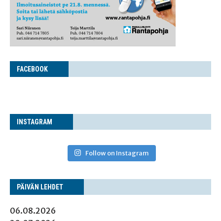
FACE­BOOK
INS­TA­GRAM
Follow on Instagram
PÄI­VÄN LEHDET
06.08.2026