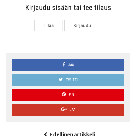
Kir­jau­du sisään tai tee tilaus
Tilaa
Kir­jau­du
JAA
TWIITTI
PIN
JAA
Edellinen artikkeli