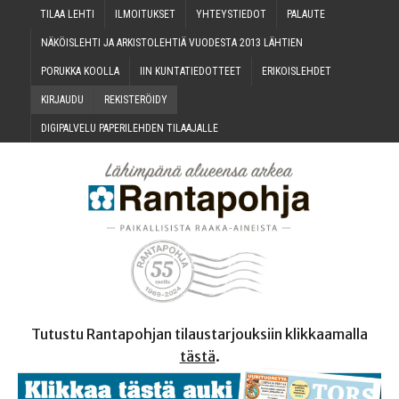
TILAA LEH­TI
ILMOI­TUK­SET
YHTEYS­TIE­DOT
PALAU­TE
NÄKÖIS­LEH­TI JA ARKIS­TO­LEH­TIÄ VUO­DES­TA 2013 LÄHTIEN
PORUK­KA KOOLLA
IIN KUN­TA­TIE­DOT­TEET
ERI­KOIS­LEH­DET
KIR­JAU­DU
REKIS­TE­RÖI­DY
DIGI­PAL­VE­LU PAPE­RI­LEH­DEN TILAAJALLE
Tutustu Rantapohjan tilaustarjouksiin klikkaamalla
tästä
.