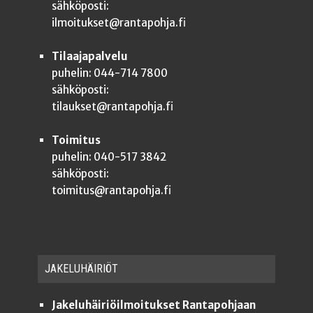
sähköposti:
ilmoitukset@rantapohja.fi
Tilaajapalvelu
puhelin: 044-714 7800
sähköposti:
tilaukset@rantapohja.fi
Toimitus
puhelin: 040-517 3842
sähköposti:
toimitus@rantapohja.fi
JAKE­LU­HÄI­RIÖT
Jakeluhäiriöilmoitukset Rantapohjaan