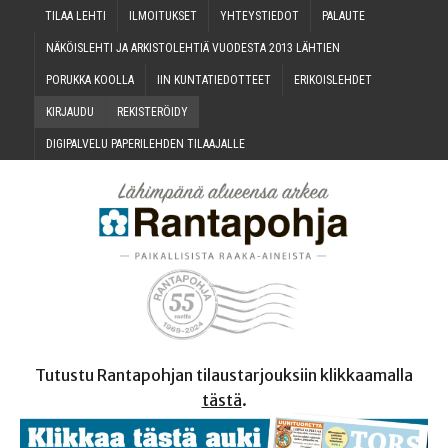
TILAA LEH­TI
ILMOI­TUK­SET
YHTEYS­TIE­DOT
PALAU­TE
NÄKÖIS­LEH­TI JA ARKIS­TO­LEH­TIÄ VUO­DES­TA 2013 LÄHTIEN
PORUK­KA KOOLLA
IIN KUN­TA­TIE­DOT­TEET
ERI­KOIS­LEH­DET
KIR­JAU­DU
REKIS­TE­RÖI­DY
DIGI­PAL­VE­LU PAPE­RI­LEH­DEN TILAAJALLE
Tutustu Rantapohjan tilaustarjouksiin klikkaamalla
tästä
.