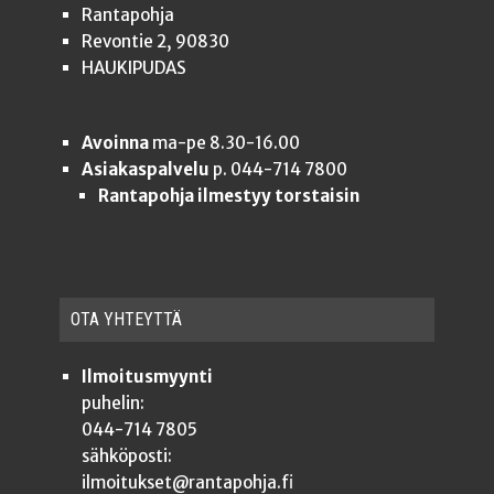
Rantapohja
Revontie 2, 90830
HAUKIPUDAS
Avoinna
ma-pe 8.30-16.00
Asiakaspalvelu
p. 044-714 7800
Rantapohja ilmestyy torstaisin
OTA YHTEYT­TÄ
Ilmoitusmyynti
puhelin:
044-714 7805
sähköposti:
ilmoitukset@rantapohja.fi