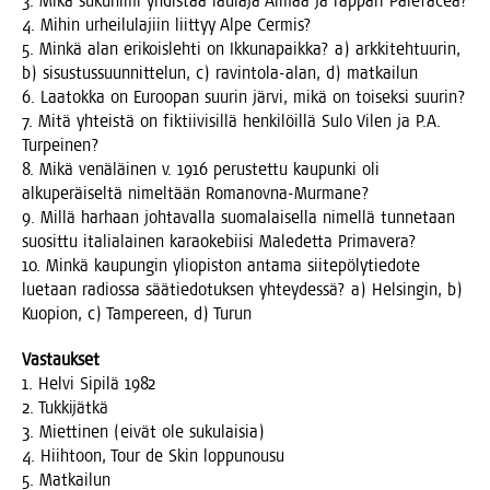
3. Mikä suku­ni­mi yhdis­tää lau­la­ja Almaa ja räp­pä­ri Palefacea?
4. Mihin urhei­lu­la­jiin liit­tyy Alpe Cermis?
5. Min­kä alan eri­kois­leh­ti on Ikku­na­paik­ka? a) ark­ki­teh­tuu­rin,
b) sisus­tus­suun­nit­te­lun, c) ravin­to­la-alan, d) matkailun
6. Laa­tok­ka on Euroo­pan suu­rin jär­vi, mikä on toi­sek­si suurin?
7. Mitä yhteis­tä on fik­tii­vi­sil­lä hen­ki­löil­lä Sulo Vilen ja P.A.
Turpeinen?
8. Mikä venä­läi­nen v. 1916 perus­tet­tu kau­pun­ki oli
alku­pe­räi­sel­tä nimel­tään Romanovna-Murmane?
9. Mil­lä har­haan joh­ta­val­la suo­ma­lai­sel­la nimel­lä tun­ne­taan
suo­sit­tu ita­lia­lai­nen karao­ke­bii­si Male­det­ta Primavera?
10. Min­kä kau­pun­gin yli­opis­ton anta­ma sii­te­pö­ly­tie­do­te
lue­taan radios­sa sää­tie­do­tuk­sen yhtey­des­sä? a) Hel­sin­gin, b)
Kuo­pion, c) Tam­pe­reen, d) Turun
Vas­tauk­set
1. Hel­vi Sipi­lä 1982
2. Tukkijätkä
3. Miet­ti­nen (eivät ole sukulaisia)
4. Hiih­toon, Tour de Skin loppunousu
5. Matkailun