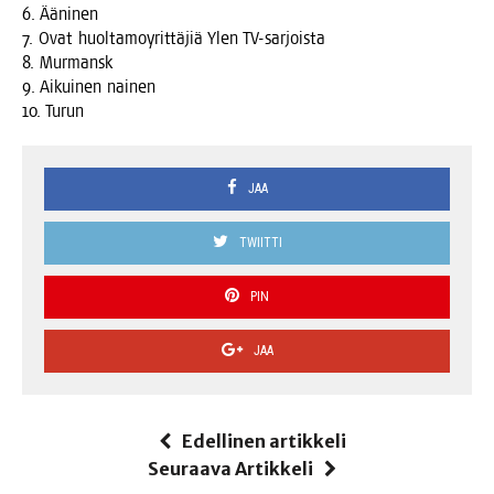
6. Ääninen
7. Ovat huol­ta­mo­y­rit­tä­jiä Ylen TV-sarjoista
8. Murmansk
9. Aikui­nen nainen
10. Turun
JAA
TWIITTI
PIN
JAA
Edellinen artikkeli
Seuraava Artikkeli