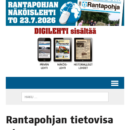
Ran­ta­poh­jan tie­to­vi­sa