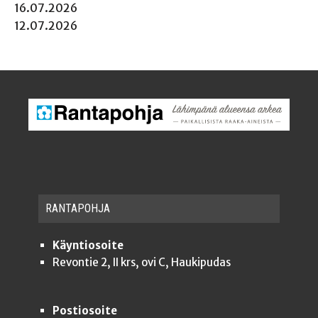
16.07.2026
12.07.2026
RAN­TA­POH­JA
Käyntiosoite
Revontie 2, II krs, ovi C, Haukipudas
Postiosoite