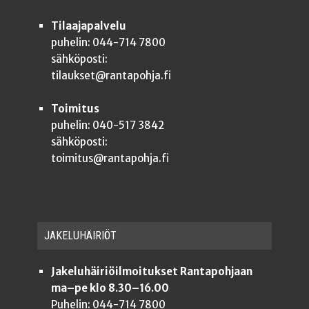
Tilaajapalvelu
puhelin: 044-714 7800
sähköposti:
tilaukset@rantapohja.fi
Toimitus
puhelin: 040-517 3842
sähköposti:
toimitus@rantapohja.fi
JAKE­LU­HÄI­RIÖT
Jakeluhäiriöilmoitukset Rantapohjaan
ma–pe klo 8.30–16.00
Puhelin: 044-714 7800