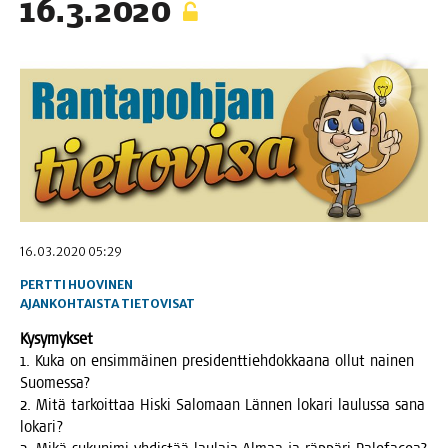
16.3.2020
16.03.2020 05:29
PERTTI HUOVINEN
AJANKOHTAISTA
TIETOVISAT
Kysy­myk­set
1. Kuka on ensim­mäi­nen pre­si­dent­tieh­dok­kaa­na ollut nai­nen
Suomessa?
2. Mitä tar­koit­taa His­ki Salo­maan Län­nen loka­ri lau­lus­sa sana
lokari?