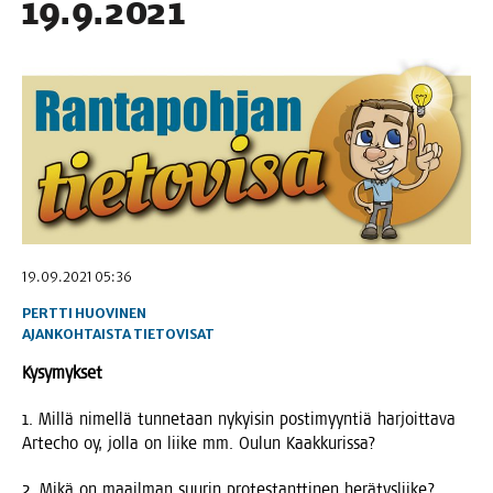
19.9.2021
19.09.2021 05:36
PERTTI HUOVINEN
AJANKOHTAISTA
TIETOVISAT
Kysy­myk­set
1. Mil­lä nimel­lä tun­ne­taan nykyi­sin pos­ti­myyn­tiä har­joit­ta­va
Artec­ho oy, jol­la on lii­ke mm. Oulun Kaakkurissa?
2. Mikä on maa­il­man suu­rin pro­tes­tant­ti­nen herä­tys­lii­ke?