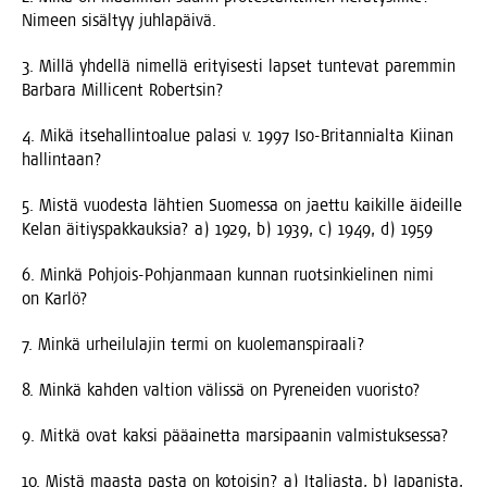
Nimeen sisäl­tyy juhlapäivä.
3. Mil­lä yhdel­lä nimel­lä eri­tyi­ses­ti lap­set tun­te­vat parem­min
Bar­ba­ra Mil­licent Robertsin?
4. Mikä itse­hal­lin­toa­lue pala­si v. 1997 Iso-Bri­tan­nial­ta Kii­nan
hallintaan?
5. Mis­tä vuo­des­ta läh­tien Suo­mes­sa on jaet­tu kai­kil­le äideil­le
Kelan äitiys­pak­kauk­sia? a) 1929, b) 1939, c) 1949, d) 1959
6. Min­kä Poh­jois-Poh­jan­maan kun­nan ruot­sin­kie­li­nen nimi
on Karlö?
7. Min­kä urhei­lu­la­jin ter­mi on kuolemanspiraali?
8. Min­kä kah­den val­tion välis­sä on Pyre­nei­den vuoristo?
9. Mit­kä ovat kak­si pää­ai­net­ta mar­si­paa­nin valmistuksessa?
10. Mis­tä maas­ta pas­ta on kotoi­sin? a) Ita­lias­ta, b) Japa­nis­ta,