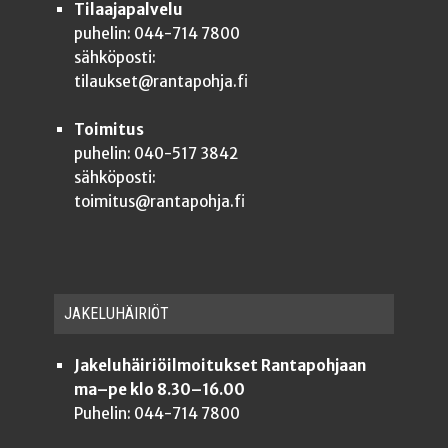
Tilaajapalvelu
puhelin: 044-714 7800
sähköposti:
tilaukset@rantapohja.fi
Toimitus
puhelin: 040-517 3842
sähköposti:
toimitus@rantapohja.fi
JAKE­LU­HÄI­RIÖT
Jakeluhäiriöilmoitukset Rantapohjaan
ma–pe klo 8.30–16.00
Puhelin: 044-714 7800