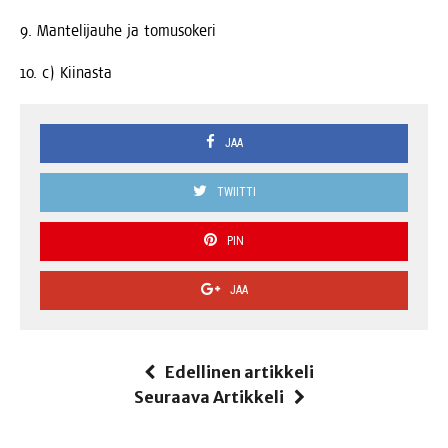
9. Man­te­li­jau­he ja tomusokeri
10. c) Kiinasta
JAA
TWIITTI
PIN
JAA
Edellinen artikkeli
Seuraava Artikkeli