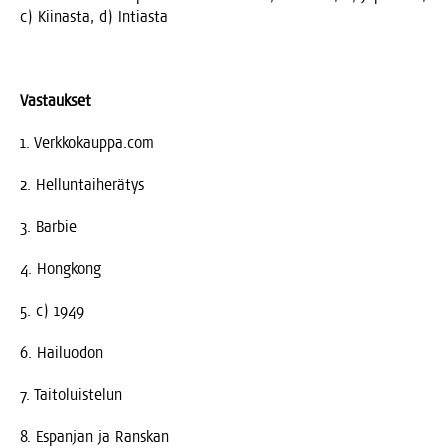
c) Kii­nas­ta, d) Intiasta
Vas­tauk­set
1. Verkkokauppa.com
2. Hel­lun­tai­he­rä­tys
3. Bar­bie
4. Hong­kong
5. c) 1949
6. Hai­luo­don
7. Tai­to­luis­te­lun
8. Espan­jan ja Ranskan