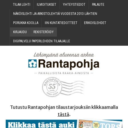
TILAA LEH­TI
ILMOI­TUK­SET
YHTEYS­TIE­DOT
PALAU­TE
NÄKÖIS­LEH­TI JA ARKIS­TO­LEH­TIÄ VUO­DES­TA 2013 LÄHTIEN
PORUK­KA KOOLLA
IIN KUN­TA­TIE­DOT­TEET
ERI­KOIS­LEH­DET
KIR­JAU­DU
REKIS­TE­RÖI­DY
DIGI­PAL­VE­LU PAPE­RI­LEH­DEN TILAAJALLE
Tutustu Rantapohjan tilaustarjouksiin klikkaamalla
tästä
.