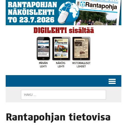
Ran­ta­poh­jan tie­to­vi­sa