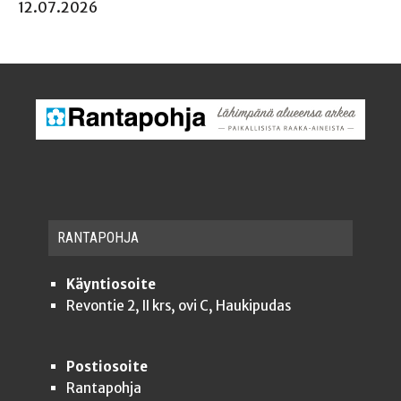
12.07.2026
RAN­TA­POH­JA
Käyntiosoite
Revontie 2, II krs, ovi C, Haukipudas
Postiosoite
Rantapohja