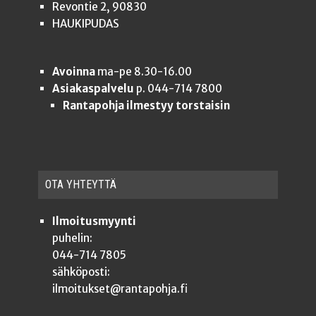
Revontie 2, 90830
HAUKIPUDAS
Avoinna
ma-pe 8.30-16.00
Asiakaspalvelu
p. 044-714 7800
Rantapohja ilmestyy torstaisin
OTA YHTEYT­TÄ
Ilmoitusmyynti
puhelin:
044-714 7805
sähköposti:
ilmoitukset@rantapohja.fi