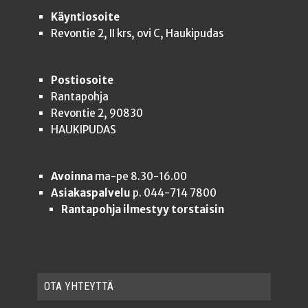
Käyntiosoite
Revontie 2, II krs, ovi C, Haukipudas
Postiosoite
Rantapohja
Revontie 2, 90830
HAUKIPUDAS
Avoinna
ma-pe 8.30-16.00
Asiakaspalvelu
p. 044-714 7800
Rantapohja ilmestyy torstaisin
OTA YHTEYT­TÄ