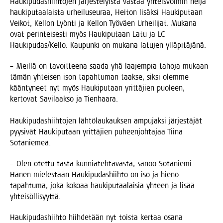
Hau­ki­pu­das­hiih­to­jen jär­jes­te­lyis­tä vas­taa yhteis­voi­min nel­jä
hau­ki­pu­taa­lais­ta urhei­luseu­raa, Hei­ton lisäk­si Hau­ki­pu­taan
Vei­kot, Kel­lon Lyön­ti ja Kel­lon Työ­väen Urhei­li­jat. Muka­na
ovat perin­tei­ses­ti myös Hau­ki­pu­taan Latu ja LC
Haukipudas/Kello. Kau­pun­ki on muka­na latu­jen ylläpitäjänä.
– Meil­lä on tavoit­tee­na saa­da yhä laa­jem­pia taho­ja mukaan
tämän yhtei­sen ison tapah­tu­man taak­se, sik­si olem­me
kään­ty­neet nyt myös Hau­ki­pu­taan yrit­tä­jien puo­leen,
ker­to­vat Savi­laak­so ja Tienhaara.
Hau­ki­pu­das­hiih­to­jen läh­tö­lau­kauk­sen ampu­jak­si jär­jes­tä­jät
pyy­si­vät Hau­ki­pu­taan yrit­tä­jien puheen­joh­ta­jaa Tii­na
Sotaniemeä.
– Olen otet­tu täs­tä kun­nia­teh­tä­väs­tä, sanoo Sotaniemi.
Hänen mie­les­tään Hau­ki­pu­das­hiih­to on iso ja hie­no
tapah­tu­ma, joka koko­aa hau­ki­pu­taa­lai­sia yhteen ja lisää
yhteisöllisyyttä.
Hau­ki­pu­das­hiih­to hiih­de­tään nyt tois­ta ker­taa osa­na