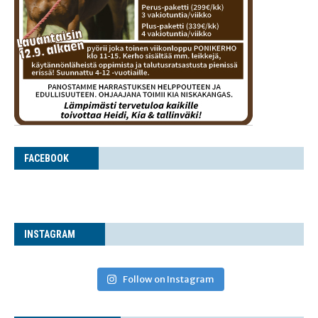
FACE­BOOK
INS­TA­GRAM
Follow on Instagram