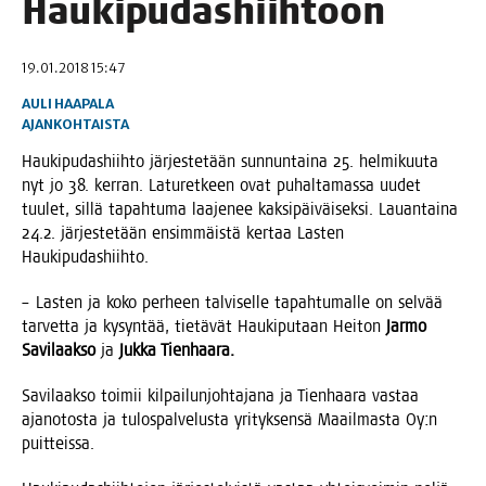
Haukipudashiihtoon
19.01.2018 15:47
AULI HAAPALA
AJANKOHTAISTA
Hau­ki­pu­das­hiih­to jär­jes­te­tään sun­nun­tai­na 25. hel­mi­kuu­ta
nyt jo 38. ker­ran. Latu­ret­keen ovat puhal­ta­mas­sa uudet
tuu­let, sil­lä tapah­tu­ma laa­je­nee kak­si­päi­väi­sek­si. Lau­an­tai­na
24.2. jär­jes­te­tään ensim­mäis­tä ker­taa Las­ten
Haukipudashiihto.
– Las­ten ja koko per­heen tal­vi­sel­le tapah­tu­mal­le on sel­vää
tar­vet­ta ja kysyn­tää, tie­tä­vät Hau­ki­pu­taan Hei­ton
Jar­mo
Savi­laak­so
ja
Juk­ka Tienhaara.
Savi­laak­so toi­mii kil­pai­lun­joh­ta­ja­na ja Tien­haa­ra vas­taa
aja­no­tos­ta ja tulos­pal­ve­lus­ta yri­tyk­sen­sä Maa­il­mas­ta Oy:n
puitteissa.