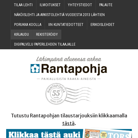
TILAA LEH­TI
ILMOI­TUK­SET
YHTEYS­TIE­DOT
PALAU­TE
NÄKÖIS­LEH­TI JA ARKIS­TO­LEH­TIÄ VUO­DES­TA 2013 LÄHTIEN
PORUK­KA KOOLLA
IIN KUN­TA­TIE­DOT­TEET
ERI­KOIS­LEH­DET
KIR­JAU­DU
REKIS­TE­RÖI­DY
DIGI­PAL­VE­LU PAPE­RI­LEH­DEN TILAAJALLE
Tutustu Rantapohjan tilaustarjouksiin klikkaamalla
tästä
.