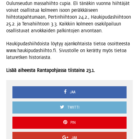
Oulun­seu­dun mas­sa­hiih­to cupia. Eli tänä­kin vuon­na hiih­tä­jät
voi­vat osal­lis­tua kol­meen isoon peräk­käi­seen
hiih­to­ta­pah­tu­maan, Per­tin­hiih­toon 24.2., Hau­ki­pu­das­hiih­toon
25.2. ja Ter­va­hiih­toon 3.3. Kaik­kiin kol­meen osa­kil­pai­luun
osal­lis­tu­vat arvok­kai­den pal­kin­to­jen arvontaan.
Hau­ki­pu­das­hiih­dois­ta löy­tyy ajan­koh­tais­ta tie­toa osoit­tees­ta
www.haukipudashiihto.fi. Sivus­tol­le on kerät­ty myös tie­toa
latu­ret­ken historiasta.
Lisää aihees­ta Ran­ta­poh­jas­sa tiis­tai­na 23.1.
JAA
TWIITTI
PIN
JAA