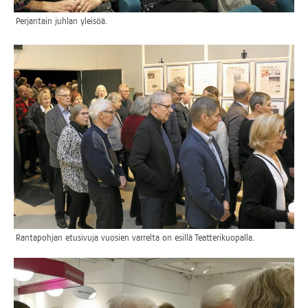
Per­jan­tain juh­lan yleisöä.
Ran­ta­poh­jan etusi­vu­ja vuo­sien var­rel­ta on esil­lä Teatterikuopalla.