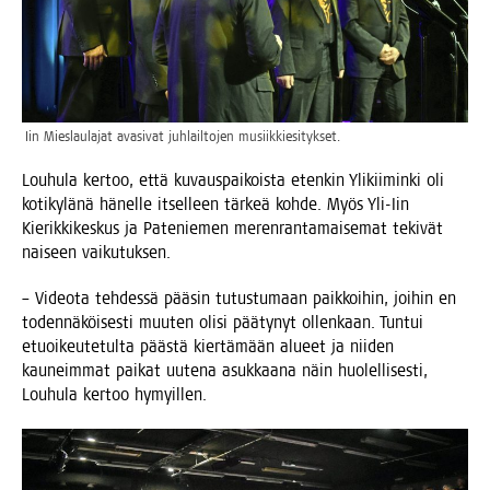
Iin Mies­lau­la­jat ava­si­vat juh­lail­to­jen musiikkiesitykset.
Lou­hu­la ker­too, että kuvaus­pai­kois­ta eten­kin Yli­kii­min­ki oli
koti­ky­lä­nä hänel­le itsel­leen tär­keä koh­de. Myös Yli-Iin
Kie­rik­ki­kes­kus ja Pate­nie­men meren­ran­ta­mai­se­mat teki­vät
nai­seen vaikutuksen.
– Video­ta teh­des­sä pää­sin tutus­tu­maan paik­koi­hin, joi­hin en
toden­nä­köi­ses­ti muu­ten oli­si pää­ty­nyt ollen­kaan. Tun­tui
etuoi­keu­te­tul­ta pääs­tä kier­tä­mään alu­eet ja nii­den
kau­neim­mat pai­kat uute­na asuk­kaa­na näin huo­lel­li­ses­ti,
Lou­hu­la ker­too hymyillen.