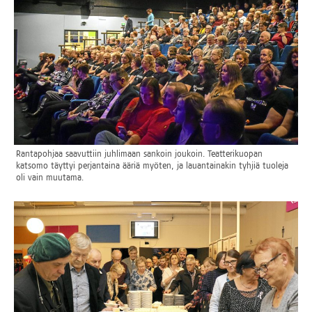
Ran­ta­poh­jaa saa­vut­tiin juh­li­maan san­koin jou­koin. Teat­te­ri­kuo­pan
kat­so­mo täyt­tyi per­jan­tai­na ääriä myö­ten, ja lau­an­tai­na­kin tyh­jiä tuo­le­ja
oli vain muutama.