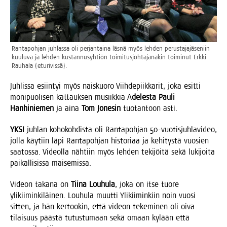
Ran­ta­poh­jan juh­las­sa oli per­jan­tai­na läs­nä myös leh­den perus­ta­ja­jä­se­niin
kuu­lu­va ja leh­den kus­tan­nus­yh­tiön toi­mi­tus­joh­ta­ja­na­kin toi­mi­nut Erk­ki
Rau­ha­la (etu­ri­vis­sä).
Juh­lis­sa esiin­tyi myös nais­kuo­ro Viih­de­piik­ka­rit, joka esit­ti
moni­puo­li­sen kat­tauk­sen musiik­kia A
deles­ta Pau­li
Han­hi­nie­men
ja aina
Tom Jone­sin
tuo­tan­toon asti.
YKSI
juh­lan koho­koh­dis­ta oli Ran­ta­poh­jan 50-vuo­tis­juh­la­vi­deo,
jol­la käy­tiin läpi Ran­ta­poh­jan his­to­ri­aa ja kehi­tys­tä vuo­sien
saa­tos­sa. Videol­la näh­tiin myös leh­den teki­jöi­tä sekä luki­joi­ta
pai­kal­li­sis­sa maisemissa.
Videon taka­na on
Tii­na Lou­hu­la
, joka on itse tuo­re
yli­kii­min­ki­läi­nen. Lou­hu­la muut­ti Yli­kii­min­kiin noin vuo­si
sit­ten, ja hän ker­too­kin, että videon teke­mi­nen oli oiva
tilai­suus pääs­tä tutus­tu­maan sekä omaan kylään että