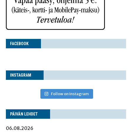
FACE­BOOK
INS­TA­GRAM
Follow on Instagram
PÄI­VÄN LEHDET
06.08.2026