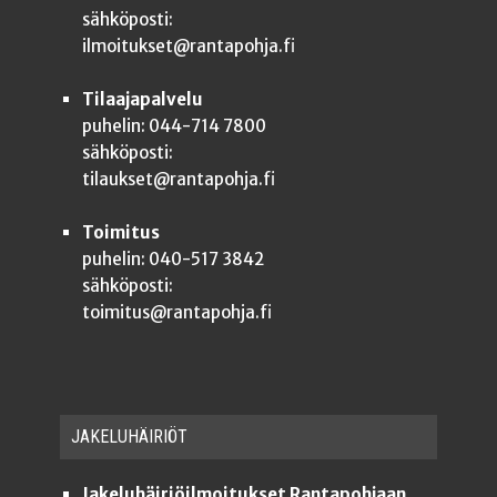
sähköposti:
ilmoitukset@rantapohja.fi
Tilaajapalvelu
puhelin: 044-714 7800
sähköposti:
tilaukset@rantapohja.fi
Toimitus
puhelin: 040-517 3842
sähköposti:
toimitus@rantapohja.fi
JAKE­LU­HÄI­RIÖT
Jakeluhäiriöilmoitukset Rantapohjaan