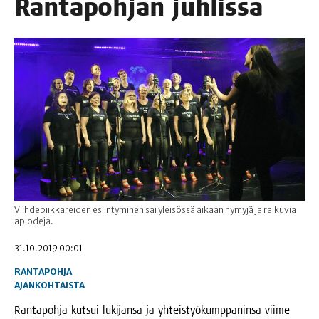
Ran­ta­poh­jan juhlissa
Viihdepiikkareiden esiintyminen sai yleisössä aikaan hymyjä ja raikuvia
aplodeja.
31.10.2019 00:01
RANTAPOHJA
AJANKOHTAISTA
Ran­ta­poh­ja kut­sui luki­jan­sa ja yhteis­työ­kump­pa­nin­sa vii­me