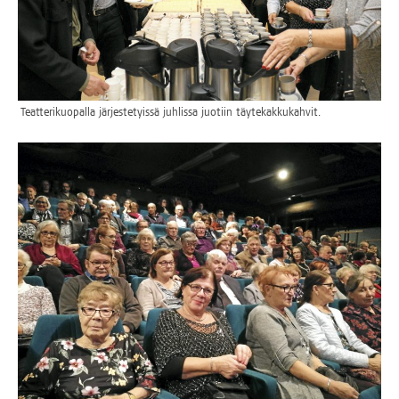
Teat­te­ri­kuo­pal­la jär­jes­te­tyis­sä juh­lis­sa juo­tiin täytekakkukahvit.