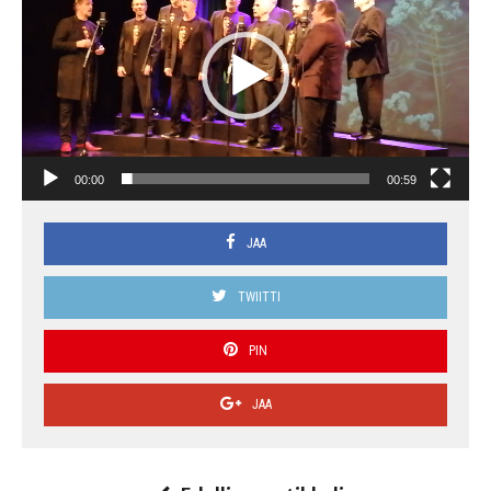
00:00
00:59
JAA
TWIITTI
PIN
JAA