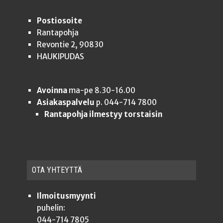
Postiosoite
Rantapohja
Revontie 2, 90830
HAUKIPUDAS
Avoinna
ma-pe 8.30-16.00
Asiakaspalvelu
p. 044-714 7800
Rantapohja ilmestyy torstaisin
OTA YHTEYT­TÄ
Ilmoitusmyynti
puhelin:
044-714 7805