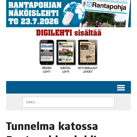
Tun­nel­ma katos­sa