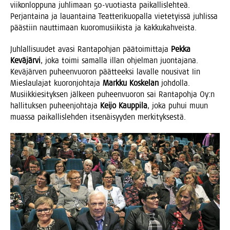
vii­kon­lop­pu­na juh­li­maan 50-vuo­tias­ta pai­kal­lis­leh­teä.
Per­jan­tai­na ja lau­an­tai­na Teat­te­ri­kuo­pal­la vie­te­tyis­sä juh­lis­sa
pääs­tiin naut­ti­maan kuo­ro­musii­kis­ta ja kakkukahveista.
Juh­lal­li­suu­det ava­si Ran­ta­poh­jan pää­toi­mit­ta­ja
Pek­ka
Kevä­jär­vi
, joka toi­mi samal­la illan ohjel­man juon­ta­ja­na.
Kevä­jär­ven puheen­vuo­ron päät­teek­si laval­le nousi­vat Iin
Mies­lau­la­jat kuo­ron­joh­ta­ja
Mark­ku Kos­ke­lan
joh­dol­la.
Musiik­kie­si­tyk­sen jäl­keen puheen­vuo­ron sai Ran­ta­poh­ja Oy:n
hal­li­tuk­sen puheen­joh­ta­ja
Kei­jo Kaup­pi­la
, joka puhui muun
muas­sa pai­kal­lis­leh­den itse­näi­syy­den merkityksestä.