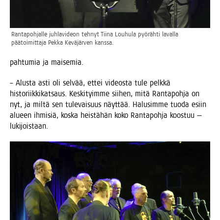
Ran­ta­poh­jal­le juh­la­vi­deon teh­nyt Tii­na Lou­hu­la pyö­räh­ti laval­la
pää­toi­mit­ta­ja Pek­ka Kevä­jär­ven kanssa.
pah­tu­mia ja maisemia.
– Alus­ta asti oli sel­vää, ettei videos­ta tule pelk­kä
his­to­riik­ki­kat­saus. Kes­ki­tyim­me sii­hen, mitä Ran­ta­poh­ja on
nyt, ja mil­tä sen tule­vai­suus näyt­tää. Halusim­me tuo­da esiin
alu­een ihmi­siä, kos­ka heis­tä­hän koko Ran­ta­poh­ja koos­tuu —
lukijoistaan.