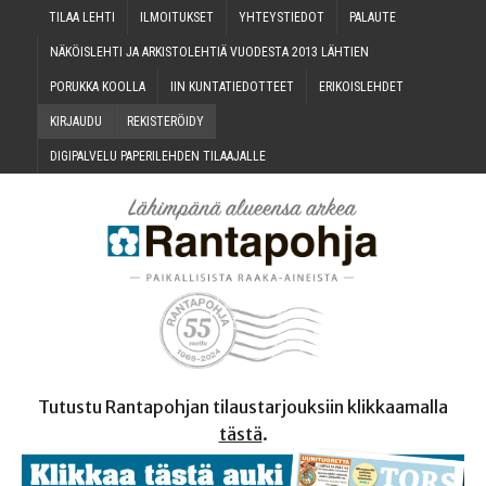
TILAA LEH­TI
ILMOI­TUK­SET
YHTEYS­TIE­DOT
PALAU­TE
NÄKÖIS­LEH­TI JA ARKIS­TO­LEH­TIÄ VUO­DES­TA 2013 LÄHTIEN
PORUK­KA KOOLLA
IIN KUN­TA­TIE­DOT­TEET
ERI­KOIS­LEH­DET
KIR­JAU­DU
REKIS­TE­RÖI­DY
DIGI­PAL­VE­LU PAPE­RI­LEH­DEN TILAAJALLE
Tutustu Rantapohjan tilaustarjouksiin klikkaamalla
tästä
.