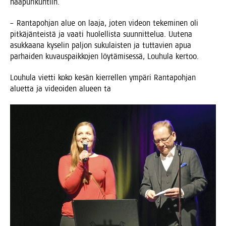
naapurikuntiin.
– Ran­ta­poh­jan alue on laa­ja, joten videon teke­mi­nen oli
pit­kä­jän­teis­tä ja vaa­ti huo­lel­lis­ta suun­nit­te­lua. Uute­na
asuk­kaa­na kyse­lin pal­jon suku­lais­ten ja tut­ta­vien apua
par­hai­den kuvaus­paik­ko­jen löy­tä­mi­ses­sä, Lou­hu­la kertoo.
Lou­hu­la viet­ti koko kesän kier­rel­len ympä­ri Ran­ta­poh­jan
aluet­ta ja videoi­den alu­een ta